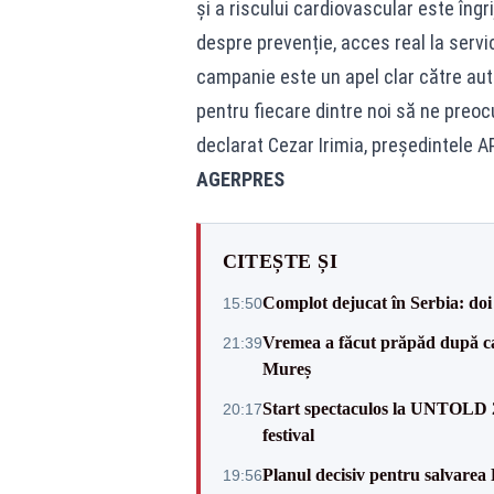
și a riscului cardiovascular este îng
despre prevenție, acces real la serv
campanie este un apel clar către auto
pentru fiecare dintre noi să ne preoc
declarat Cezar Irimia, președintele A
AGERPRES
CITEȘTE ȘI
Complot dejucat în Serbia: doi 
15:50
Vremea a făcut prăpăd după cani
21:39
Mureș
Start spectaculos la UNTOLD 20
20:17
festival
Planul decisiv pentru salvarea
19:56