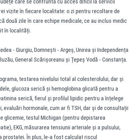
județe care se confruntă cu acces dificil la servicii
i vizite în fiecare localitate: o zi pentru recoltare de
că două zile în care echipe medicale, ce au inclus medic
 în localități.
 Vedea - Giurgiu, Domnești - Argeș, Unirea și Independența
- Buzău, General Scărișoreanu și Țepeș Vodă - Constanța.
grama, testarea nivelului total al colesterolului, dar și
eridele, glucoza serică și hemoglobina glicată pentru a
tinina serică, fierul și profilul lipidic pentru a înțelege
 evaluări hormonale, cum ar fi TSH, dar și de consultații
de glicemie, testul Michigan (pentru depistarea
atie), EKG, măsurarea tensiunii arteriale și a pulsului,
prostatei. În plus, le-a fost calculat riscul