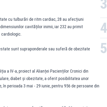
ate cu tulburări de ritm cardiac, 28 au afecțiuni
imensiunilor cavităților inimii, iar 232 au primit
cardiologic.
testate sunt supraponderale sau suferă de obezitate
ția a IV-a, proiect al Alianței Pacienților Cronici din
are, diabet și obezitate, a oferit posibilitatea unor
e, în perioada 3 mai - 29 iunie, pentru 956 de persoane din