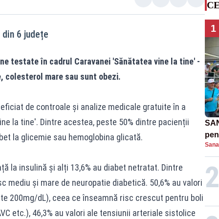
CE
1
 din 6 județe
e testate în cadrul Caravanei 'Sănătatea vine la tine' -
e, colesterol mare sau sunt obezi.
iciat de controale și analize medicale gratuite în a
ne la tine'. Dintre acestea, peste 50% dintre pacienții
SAN
pent
abet la glicemie sau hemoglobina glicată.
Sana
proi
ă la insulină și alți 13,6% au diabet netratat. Dintre
sc mediu și mare de neuropatie diabetică. 50,6% au valori
este 200mg/dL), ceea ce înseamnă risc crescut pentru boli
C etc.), 46,3% au valori ale tensiunii arteriale sistolice