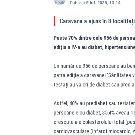
Publicat:
9 iul. 2025, 13:14
Caravana a ajuns în 8 localități
Peste 70% dintre cele 956 de persoan
ediția a IV-a au diabet, hipertensiun
Un număr de 956 de persoane au benef
patra ediție a caravanei 'Sănătatea vi
testați au valori de diabet sau predi
Astfel, 40% au prediabet sau rezistenț
persoanele cu diabet, 35,4% aveau ri
crescute ale colesterolului total (p
cardiovasculare (infarct miocardic, AV