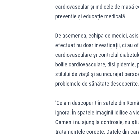
cardiovascular și indicele de masă co
prevenție și educație medicală.
De asemenea, echipa de medici, asist
efectuat nu doar investigații, ci au o
cardiovasculare și controlul diabetulu
bolile cardiovasculare, dislipidemie, 
stilului de viață și au încurajat per
problemele de sănătate descoperite.
'Ce am descoperit în satele din Rom
ignora. În spatele imaginii idilice a v
Oamenii nu ajung la controale, nu șt
tratamentele corecte. Datele din cara