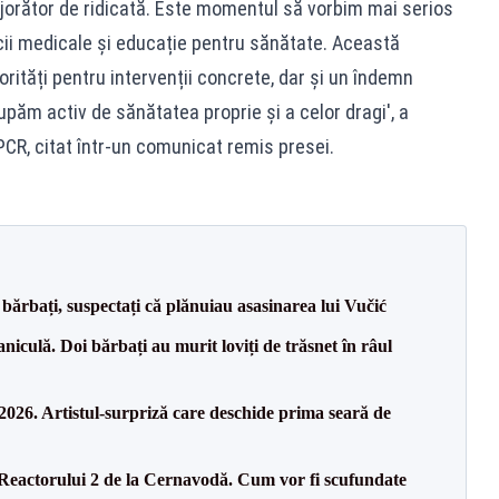
rijorător de ridicată. Este momentul să vorbim mai serios
icii medicale și educație pentru sănătate. Această
rități pentru intervenții concrete, dar și un îndemn
upăm activ de sănătatea proprie și a celor dragi', a
PCR, citat într-un comunicat remis presei.
bărbați, suspectați că plănuiau asasinarea lui Vučić
culă. Doi bărbați au murit loviți de trăsnet în râul
26. Artistul-surpriză care deschide prima seară de
 Reactorului 2 de la Cernavodă. Cum vor fi scufundate