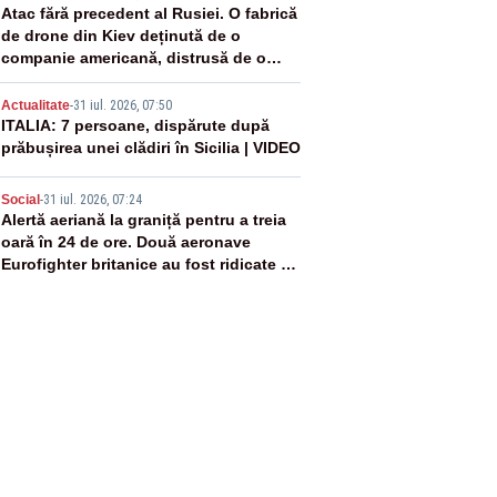
3
Atac fără precedent al Rusiei. O fabrică
de drone din Kiev deținută de o
companie americană, distrusă de o
rachetă rusească
4
Actualitate
-
31 iul. 2026, 07:50
ITALIA: 7 persoane, dispărute după
prăbușirea unei clădiri în Sicilia | VIDEO
5
Social
-
31 iul. 2026, 07:24
Alertă aeriană la graniță pentru a treia
oară în 24 de ore. Două aeronave
Eurofighter britanice au fost ridicate de
la sol