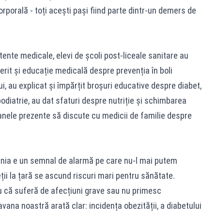
rporală - toți acești pași fiind parte dintr-un demers de
ente medicale, elevi de școli post-liceale sanitare au
ferit și educație medicală despre prevenția în boli
i, au explicat și împărțit broșuri educative despre diabet,
podiatrie, au dat sfaturi despre nutriție și schimbarea
soanele prezente să discute cu medicii de familie despre
ânia e un semnal de alarmă pe care nu-l mai putem
ieții la țară se ascund riscuri mari pentru sănătate.
iu că suferă de afecțiuni grave sau nu primesc
vana noastră arată clar: incidența obezității, a diabetului