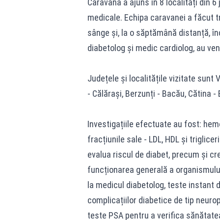
Caravana a ajuns în 8 localități din 6 
medicale. Echipa caravanei a făcut tre
sânge și, la o săptămână distanță, în
diabetolog și medic cardiolog, au venit
Județele și localitățile vizitate sunt
- Călărași, Berzunți - Bacău, Cătina 
Investigațiile efectuate au fost: hemo
fracțiunile sale - LDL, HDL și triglic
evalua riscul de diabet, precum și crea
funcționarea generală a organismului,
la medicul diabetolog, teste instant 
complicațiilor diabetice de tip neurop
teste PSA pentru a verifica sănătatea 