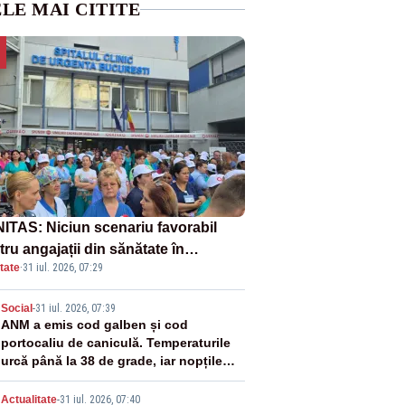
LE MAI CITITE
ITAS: Niciun scenariu favorabil
ru angajații din sănătate în
tate
·
31 iul. 2026, 07:29
ectul Legii salarizării
2
Social
-
31 iul. 2026, 07:39
ANM a emis cod galben și cod
portocaliu de caniculă. Temperaturile
urcă până la 38 de grade, iar nopțile
devin tropicale
Actualitate
-
31 iul. 2026, 07:40