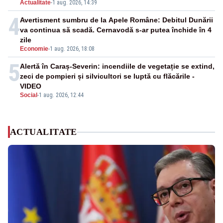
Actualitate
-
1 aug. 2026, 14:39
4
Avertisment sumbru de la Apele Române: Debitul Dunării
va continua să scadă. Cernavodă s-ar putea închide în 4
zile
Economie
-
1 aug. 2026, 18:08
5
Alertă în Caraș-Severin: incendiile de vegetație se extind,
zeci de pompieri și silvicultori se luptă cu flăcările -
VIDEO
Social
-
1 aug. 2026, 12:44
ACTUALITATE