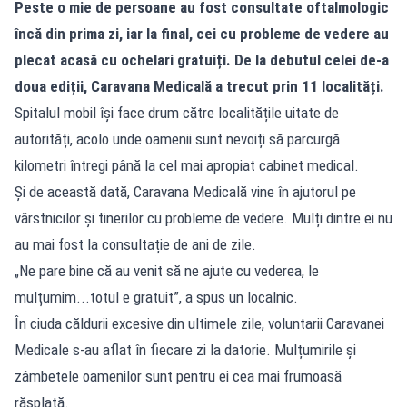
Peste o mie de persoane au fost consultate oftalmologic
încă din prima zi, iar la final, cei cu probleme de vedere au
plecat acasă cu ochelari gratuiți. De la debutul celei de-a
doua ediții, Caravana Medicală a trecut prin 11 localități.
Spitalul mobil își face drum către localitățile uitate de
autorități, acolo unde oamenii sunt nevoiți să parcurgă
kilometri întregi până la cel mai apropiat cabinet medical.
Și de această dată, Caravana Medicală vine în ajutorul pe
vârstnicilor și tinerilor cu probleme de vedere. Mulți dintre ei nu
au mai fost la consultație de ani de zile.
„Ne pare bine că au venit să ne ajute cu vederea, le
mulțumim...totul e gratuit”, a spus un localnic.
În ciuda căldurii excesive din ultimele zile, voluntarii Caravanei
Medicale s-au aflat în fiecare zi la datorie. Mulțumirile și
zâmbetele oamenilor sunt pentru ei cea mai frumoasă
răsplată.