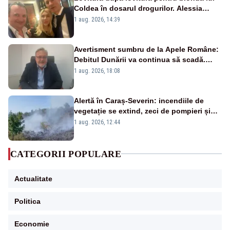
Coldea în dosarul drogurilor. Alessia
Păcuraru explică decizia magistraților
1 aug. 2026, 14:39
Avertisment sumbru de la Apele Române:
Debitul Dunării va continua să scadă.
Cernavodă s-ar putea închide în 4 zile
1 aug. 2026, 18:08
Alertă în Caraș-Severin: incendiile de
vegetație se extind, zeci de pompieri și
silvicultori se luptă cu flăcările - VIDEO
1 aug. 2026, 12:44
CATEGORII POPULARE
Actualitate
Politica
Economie