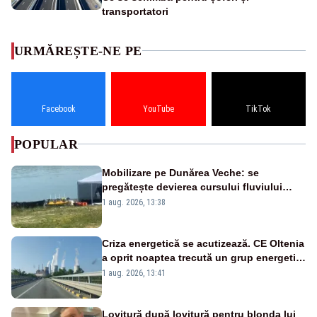
transportatori
URMĂREȘTE-NE PE
Facebook
YouTube
TikTok
POPULAR
Mobilizare pe Dunărea Veche: se
pregătește devierea cursului fluviului
către Cernavodă – VIDEO
1 aug. 2026, 13:38
Criza energetică se acutizează. CE Oltenia
a oprit noaptea trecută un grup energetic
de la Rovinari
1 aug. 2026, 13:41
Lovitură după lovitură pentru blonda lui