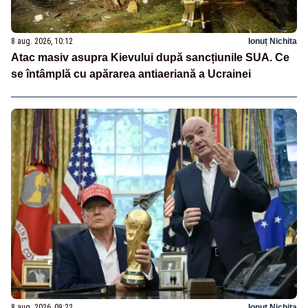
8 aug. 2026, 10:12
Ionuț Nichita
Atac masiv asupra Kievului după sancțiunile SUA. Ce
se întâmplă cu apărarea antiaeriană a Ucrainei
8 aug. 2026, 09:22
Ionuț Nichita