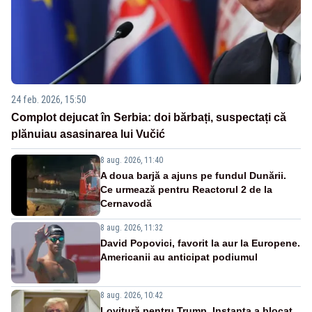
24 feb. 2026, 15:50
Complot dejucat în Serbia: doi bărbați, suspectați că
plănuiau asasinarea lui Vučić
8 aug. 2026, 11:40
A doua barjă a ajuns pe fundul Dunării.
Ce urmează pentru Reactorul 2 de la
Cernavodă
8 aug. 2026, 11:32
David Popovici, favorit la aur la Europene.
Americanii au anticipat podiumul
8 aug. 2026, 10:42
Lovitură pentru Trump. Instanța a blocat