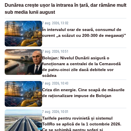
Dunărea crește ușor la intrarea în țară, dar rămâne mult
sub media lunii august
7 aug. 2026, 13:02
În intervalul orar de seară, consumul de
curent „a scăzut cu 200-300 de megawați”
7 aug. 2026, 10:51
Bolojan: Nivelul Dunării asigură o
funcționare a centralei de la Cernavodă
de patru-cinci zile dacă debitele vor
scădea
7 aug. 2026, 10:43
Criza din energie. Cine scapă de măsurile
de raționalizare impuse de Bolojan
7 aug. 2026, 10:01
Tarifele pentru rovinietă și sistemul
TollRo se aplică de la 1 octombrie 2026.
Ce se schimbă pentru șoferi și