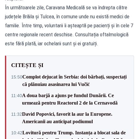
În următoarele zile, Caravana Medicală se va îndrepta către
județele Brăila și Tulcea, în comune unde nu există medici de
familie. Între timp, voluntarii îi așteaptă pe pacienți și în cele 7
centre regionale recent deschise. Consultația oftalmologică
este fără plată, iar ochelarii sunt și ei gratuiți.
CITEȘTE ȘI
Complot dejucat în Serbia: doi bărbați, suspectați
15:50
că plănuiau asasinarea lui Vučić
A doua barjă a ajuns pe fundul Dunării. Ce
11:40
urmează pentru Reactorul 2 de la Cernavodă
David Popovici, favorit la aur la Europene.
11:32
Americanii au anticipat podiumul
Lovitură pentru Trump. Instanța a blocat sala de
10:42