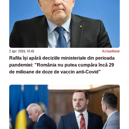
2 apr. 2026, 10:42
Actualitate
Rafila își apără deciziile ministeriale din perioada
pandemiei: "România nu putea cumpăra încă 29
de milioane de doze de vaccin anti-Covid"