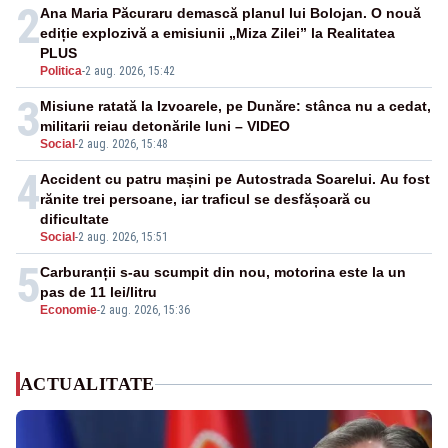
2
Ana Maria Păcuraru demască planul lui Bolojan. O nouă
ediție explozivă a emisiunii „Miza Zilei” la Realitatea
PLUS
Politica
-
2 aug. 2026, 15:42
3
Misiune ratată la Izvoarele, pe Dunăre: stânca nu a cedat,
militarii reiau detonările luni – VIDEO
Social
-
2 aug. 2026, 15:48
4
Accident cu patru mașini pe Autostrada Soarelui. Au fost
rănite trei persoane, iar traficul se desfășoară cu
dificultate
Social
-
2 aug. 2026, 15:51
5
Carburanții s-au scumpit din nou, motorina este la un
pas de 11 lei/litru
Economie
-
2 aug. 2026, 15:36
ACTUALITATE