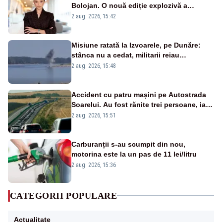
Bolojan. O nouă ediție explozivă a
emisiunii „Miza Zilei” la Realitatea PLUS
2 aug. 2026, 15:42
Misiune ratată la Izvoarele, pe Dunăre:
stânca nu a cedat, militarii reiau
detonările luni – VIDEO
2 aug. 2026, 15:48
Accident cu patru mașini pe Autostrada
Soarelui. Au fost rănite trei persoane, iar
traficul se desfășoară cu dificultate
2 aug. 2026, 15:51
Carburanții s-au scumpit din nou,
motorina este la un pas de 11 lei/litru
2 aug. 2026, 15:36
CATEGORII POPULARE
Actualitate