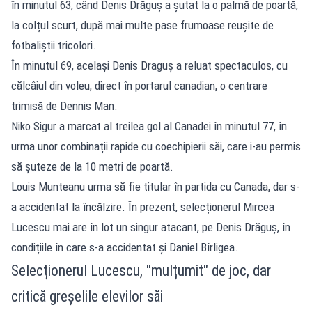
în minutul 63, când Denis Drăguș a șutat la o palmă de poartă,
la colțul scurt, după mai multe pase frumoase reușite de
fotbaliștii tricolori.
În minutul 69, același Denis Draguș a reluat spectaculos, cu
călcâiul din voleu, direct în portarul canadian, o centrare
trimisă de Dennis Man.
Niko Sigur a marcat al treilea gol al Canadei în minutul 77, în
urma unor combinații rapide cu coechipierii săi, care i-au permis
să șuteze de la 10 metri de poartă.
Louis Munteanu urma să fie titular în partida cu Canada, dar s-
a accidentat la încălzire. În prezent, selecționerul Mircea
Lucescu mai are în lot un singur atacant, pe Denis Drăguș, în
condițiile în care s-a accidentat și Daniel Bîrligea.
Selecționerul Lucescu, "mulțumit" de joc, dar
critică greșelile elevilor săi