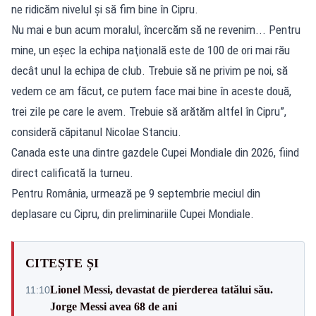
ne ridicăm nivelul şi să fim bine în Cipru.
Nu mai e bun acum moralul, încercăm să ne revenim... Pentru
mine, un eşec la echipa naţională este de 100 de ori mai rău
decât unul la echipa de club. Trebuie să ne privim pe noi, să
vedem ce am făcut, ce putem face mai bine în aceste două,
trei zile pe care le avem. Trebuie să arătăm altfel în Cipru”,
consideră căpitanul Nicolae Stanciu.
Canada este una dintre gazdele Cupei Mondiale din 2026, fiind
direct calificată la turneu.
Pentru România, urmează pe 9 septembrie meciul din
deplasare cu Cipru, din preliminariile Cupei Mondiale.
CITEȘTE ȘI
Lionel Messi, devastat de pierderea tatălui său.
11:10
Jorge Messi avea 68 de ani