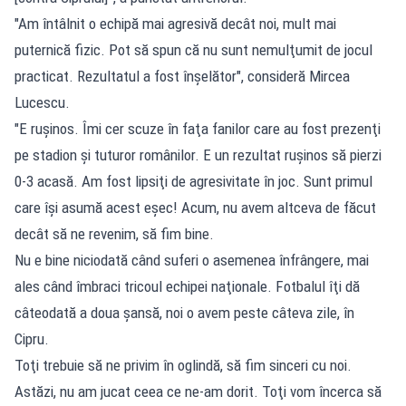
"Am întâlnit o echipă mai agresivă decât noi, mult mai
puternică fizic. Pot să spun că nu sunt nemulţumit de jocul
practicat. Rezultatul a fost înşelător", consideră Mircea
Lucescu.
"E ruşinos. Îmi cer scuze în faţa fanilor care au fost prezenţi
pe stadion şi tuturor românilor. E un rezultat ruşinos să pierzi
0-3 acasă. Am fost lipsiţi de agresivitate în joc. Sunt primul
care îşi asumă acest eşec! Acum, nu avem altceva de făcut
decât să ne revenim, să fim bine.
Nu e bine niciodată când suferi o asemenea înfrângere, mai
ales când îmbraci tricoul echipei naţionale. Fotbalul îţi dă
câteodată a doua şansă, noi o avem peste câteva zile, în
Cipru.
Toţi trebuie să ne privim în oglindă, să fim sinceri cu noi.
Astăzi, nu am jucat ceea ce ne-am dorit. Toţi vom încerca să