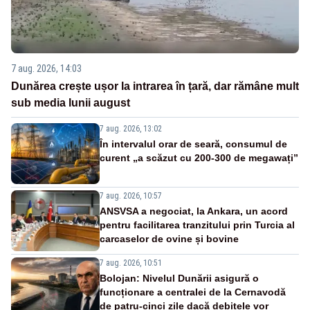
7 aug. 2026, 14:03
Dunărea crește ușor la intrarea în țară, dar rămâne mult
sub media lunii august
7 aug. 2026, 13:02
În intervalul orar de seară, consumul de
curent „a scăzut cu 200-300 de megawați”
7 aug. 2026, 10:57
ANSVSA a negociat, la Ankara, un acord
pentru facilitarea tranzitului prin Turcia al
carcaselor de ovine și bovine
7 aug. 2026, 10:51
Bolojan: Nivelul Dunării asigură o
funcționare a centralei de la Cernavodă
de patru-cinci zile dacă debitele vor