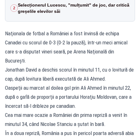
Selecționerul Lucescu, "mulțumit" de joc, dar critică
2
greșelile elevilor săi
Naţionala de fotbal a României a fost învinsă de echipa
Canadei cu scorul de 0-3 (0-2 la pauză), într-un meci amical
care s-a disputat vineri seară, pe Arena Naţională din
Bucureşti.
Jonathan David a deschis scorul în minutul 11, cu o lovitură de
cap, după lovitura liberă executată de Ali Ahmed.
Oaspeţii au marcat al doilea gol prin Ali Ahmed în minutul 22,
după o gafă de proporţii a portarului Horaţiu Moldovan, care a
încercat să-l dribleze pe canadian.
Cea mai mare ocazie a României din prima repriză a venit în
minutul 34, când Nicolae Stanciu a şutat în bară.
În a doua repriză, România a pus în pericol poarta adversă abia