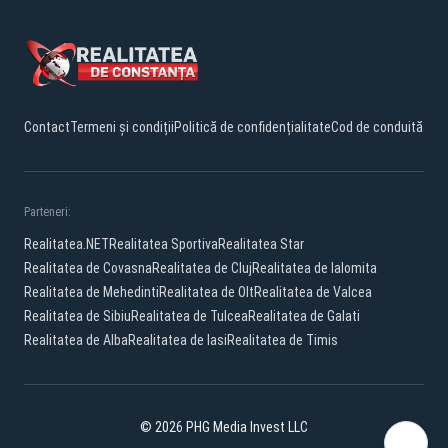
Contact
Termeni și condiții
Politică de confidențialitate
Cod de conduită
Parteneri:
Realitatea.NET
Realitatea Sportiva
Realitatea Star
Realitatea de Covasna
Realitatea de Cluj
Realitatea de Ialomita
Realitatea de Mehedinti
Realitatea de Olt
Realitatea de Valcea
Realitatea de Sibiu
Realitatea de Tulcea
Realitatea de Galati
Realitatea de Alba
Realitatea de Iasi
Realitatea de Timis
© 2026 PHG Media Invest LLC
Facebook
YouTube
TikTok