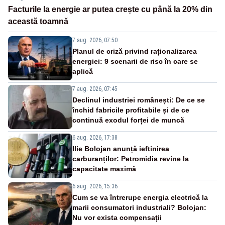
Facturile la energie ar putea crește cu până la 20% din
această toamnă
7 aug. 2026, 07:50
Planul de criză privind raționalizarea
energiei: 9 scenarii de risc în care se
aplică
7 aug. 2026, 07:45
Declinul industriei românești: De ce se
închid fabricile profitabile și de ce
continuă exodul forței de muncă
6 aug. 2026, 17:38
Ilie Bolojan anunță ieftinirea
carburanților: Petromidia revine la
capacitate maximă
6 aug. 2026, 15:36
Cum se va întrerupe energia electrică la
marii consumatori industriali? Bolojan:
Nu vor exista compensații