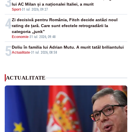
3
lui AC Milan și a naționalei Italiei, a murit
Sport
-
31 iul. 2026, 09:27
4
Zi decisivă pentru România, Fitch decide astăzi noul
rating de țară. Care sunt efectele retrogradării la
categoria „junk”
Economie
-
31 iul. 2026, 09:48
5
Doliu în familia lui Adrian Mutu. A murit tatăl briliantului
Actualitate
-
31 iul. 2026, 08:58
ACTUALITATE