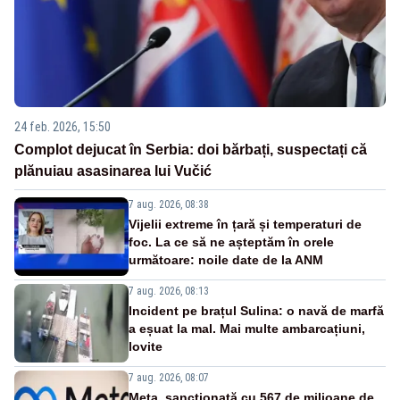
24 feb. 2026, 15:50
Complot dejucat în Serbia: doi bărbați, suspectați că
plănuiau asasinarea lui Vučić
7 aug. 2026, 08:38
Vijelii extreme în țară și temperaturi de
foc. La ce să ne așteptăm în orele
următoare: noile date de la ANM
7 aug. 2026, 08:13
Incident pe brațul Sulina: o navă de marfă
a eșuat la mal. Mai multe ambarcațiuni,
lovite
7 aug. 2026, 08:07
Meta, sancționată cu 567 de milioane de