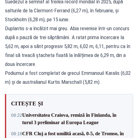
Suedezul a semnat al treilea record mondial în 2025, după
salturile de la Clermont-Ferrand (6,27 m), în februarie, şi
Stockholm (6,28 m), pe 15 iunie.
Duplantis s-a încălzit mai greu. Abia revenise într-un concurs
după o pauză de trei săptămâni. A ratat prima încercare la
5,62 m, apoi a sărit progresiv 5,82 m, 6,02 m, 6,11, pentru ca în
final să treacă ștacheta fixată la înălțimea de 6,29 m, din a
doua încercare.
Podiumul a fost completat de grecul Emmanouil Karalis (6,02
m) şi de australianul Kurtis Marschall (5,82 m).
CITEȘTE ȘI
Universitatea Craiova, remiză în Finlanda, în
08:22
turul 3 preliminar al Europa League
CFR Cluj a fost umilită acasă, 0-5, de Tromso, în
08:18