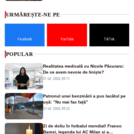
URMĂREȘTE-NE PE
Facebook
YouTube
TikTok
POPULAR
Realitatea medicală cu Nicole Păcuraru:
De ce avem nevoie de liniște?
31 iul. 2026, 09:11
Patronul unei benzinării a pus lacătul pe
ușă: ”Nu mai fac față”
31 iul. 2026, 09:22
Zi de doliu în fotbalul mondial! Franco
Baresi, legenda lui AC Milan și a