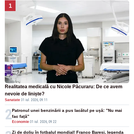
1
Realitatea medicală cu Nicole Păcuraru: De ce avem
nevoie de liniște?
Sanatate
·
31 iul. 2026, 09:11
2
Patronul unei benzinării a pus lacătul pe ușă: ”Nu mai
fac față”
Economie
-
31 iul. 2026, 09:22
Zi de doliu în fotbalul mondial! Franco Baresi, legenda