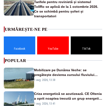
Tarifele pentru rovinietă și sistemul
TollRo se aplică de la 1 octombrie 2026.
Ce se schimbă pentru șoferi și
transportatori
URMĂREȘTE-NE PE
Facebook
YouTube
TikTok
POPULAR
Mobilizare pe Dunărea Veche: se
pregătește devierea cursului fluviului
către Cernavodă – VIDEO
1 aug. 2026, 13:38
Criza energetică se acutizează. CE Oltenia
a oprit noaptea trecută un grup energetic
de la Rovinari
1 aug. 2026, 13:41