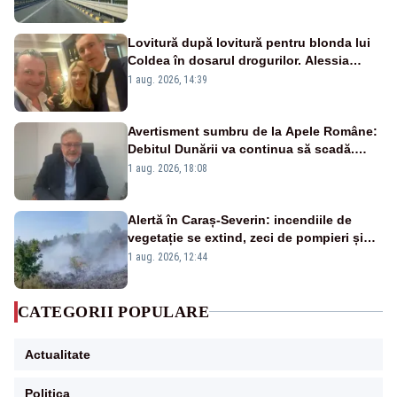
Lovitură după lovitură pentru blonda lui
Coldea în dosarul drogurilor. Alessia
Păcuraru explică decizia magistraților
1 aug. 2026, 14:39
Avertisment sumbru de la Apele Române:
Debitul Dunării va continua să scadă.
Cernavodă s-ar putea închide în 4 zile
1 aug. 2026, 18:08
Alertă în Caraș-Severin: incendiile de
vegetație se extind, zeci de pompieri și
silvicultori se luptă cu flăcările - VIDEO
1 aug. 2026, 12:44
CATEGORII POPULARE
Actualitate
Politica