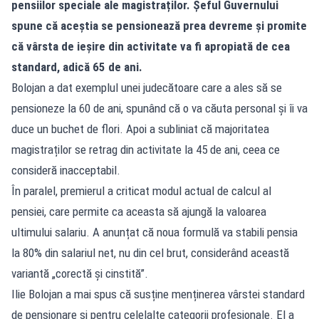
pensiilor speciale ale magistraților. Șeful Guvernului
spune că aceștia se pensionează prea devreme și promite
că vârsta de ieșire din activitate va fi apropiată de cea
standard, adică 65 de ani.
Bolojan a dat exemplul unei judecătoare care a ales să se
pensioneze la 60 de ani, spunând că o va căuta personal și îi va
duce un buchet de flori. Apoi a subliniat că majoritatea
magistraților se retrag din activitate la 45 de ani, ceea ce
consideră inacceptabil.
În paralel, premierul a criticat modul actual de calcul al
pensiei, care permite ca aceasta să ajungă la valoarea
ultimului salariu. A anunțat că noua formulă va stabili pensia
la 80% din salariul net, nu din cel brut, considerând această
variantă „corectă și cinstită”.
Ilie Bolojan a mai spus că susține menținerea vârstei standard
de pensionare și pentru celelalte categorii profesionale. El a