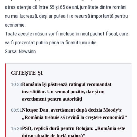
atras atenția că între 55 și 65 de ani, jumătate dintre români
nu mai lucrează, deși ar putea fi o resursă importantă pentru
economie.
Toate aceste măsuri vor fi incluse în noul pachet fiscal, care
va fi prezentat public până la finalul lunii iulie.
Sursa: Newsinn
CITEȘTE ȘI
România își păstrează ratingul recomandat
10:38
investițiilor. Un semnal pozitiv, dar și un
avertisment pentru autorități
Nicușor Dan, avertisment după decizia Moody’s:
08:51
„România trebuie să revină la creștere economică”
PSD, replică dură pentru Bolojan: „România este
15:26
într-o situație de forță majoră”