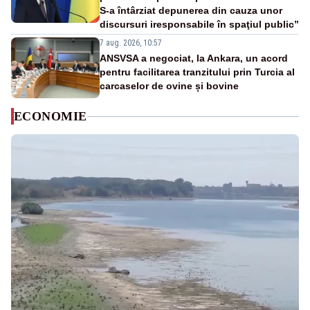
S-a întârziat depunerea din cauza unor
discursuri iresponsabile în spaţiul public”
7 aug. 2026, 10:57
ANSVSA a negociat, la Ankara, un acord
pentru facilitarea tranzitului prin Turcia al
carcaselor de ovine și bovine
ECONOMIE