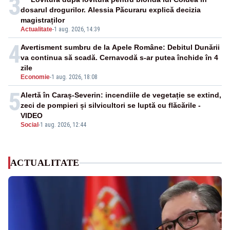
3
dosarul drogurilor. Alessia Păcuraru explică decizia
magistraților
Actualitate
-
1 aug. 2026, 14:39
4
Avertisment sumbru de la Apele Române: Debitul Dunării
va continua să scadă. Cernavodă s-ar putea închide în 4
zile
Economie
-
1 aug. 2026, 18:08
5
Alertă în Caraș-Severin: incendiile de vegetație se extind,
zeci de pompieri și silvicultori se luptă cu flăcările -
VIDEO
Social
-
1 aug. 2026, 12:44
ACTUALITATE