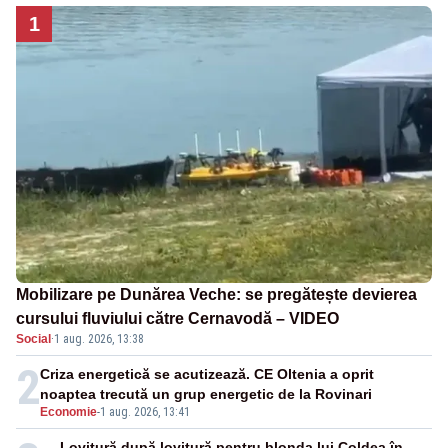
1
Mobilizare pe Dunărea Veche: se pregătește devierea
cursului fluviului către Cernavodă – VIDEO
Social
·
1 aug. 2026, 13:38
2
Criza energetică se acutizează. CE Oltenia a oprit
noaptea trecută un grup energetic de la Rovinari
Economie
-
1 aug. 2026, 13:41
Lovitură după lovitură pentru blonda lui Coldea în