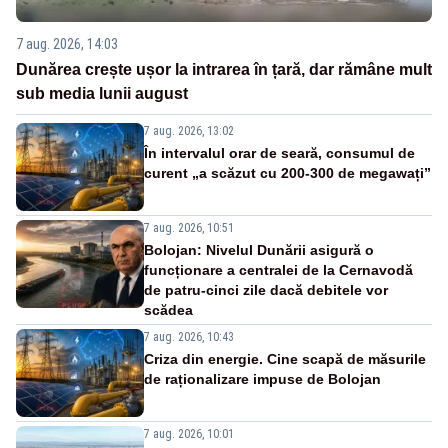
7 aug. 2026, 14:03
Dunărea crește ușor la intrarea în țară, dar rămâne mult
sub media lunii august
7 aug. 2026, 13:02
În intervalul orar de seară, consumul de
curent „a scăzut cu 200-300 de megawați”
7 aug. 2026, 10:51
Bolojan: Nivelul Dunării asigură o
funcționare a centralei de la Cernavodă
de patru-cinci zile dacă debitele vor
scădea
7 aug. 2026, 10:43
Criza din energie. Cine scapă de măsurile
de raționalizare impuse de Bolojan
7 aug. 2026, 10:01