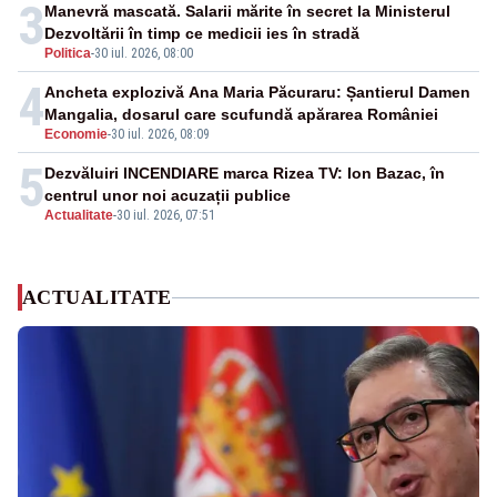
3
Manevră mascată. Salarii mărite în secret la Ministerul
Dezvoltării în timp ce medicii ies în stradă
Politica
-
30 iul. 2026, 08:00
4
Ancheta explozivă Ana Maria Păcuraru: Șantierul Damen
Mangalia, dosarul care scufundă apărarea României
Economie
-
30 iul. 2026, 08:09
5
Dezvăluiri INCENDIARE marca Rizea TV: Ion Bazac, în
centrul unor noi acuzații publice
Actualitate
-
30 iul. 2026, 07:51
ACTUALITATE