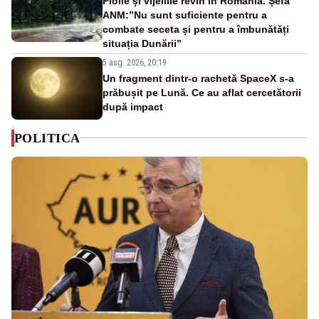
Ploile și vijeliile revin în România. Șefa
ANM:”Nu sunt suficiente pentru a
combate seceta și pentru a îmbunătăți
situația Dunării”
5 aug. 2026, 20:19
Un fragment dintr-o rachetă SpaceX s-a
prăbușit pe Lună. Ce au aflat cercetătorii
după impact
POLITICA