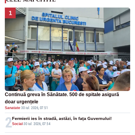
1
Continuă greva în Sănătate. 500 de spitale asigură
doar urgențele
Sanatate
·
30 iul. 2026, 07:51
2
Fermierii ies în stradă, astăzi, în fața Guvernului!
Social
-
30 iul. 2026, 07:54