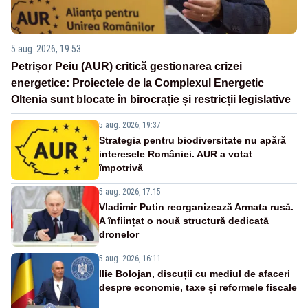
5 aug. 2026, 19:53
Petrișor Peiu (AUR) critică gestionarea crizei
energetice: Proiectele de la Complexul Energetic
Oltenia sunt blocate în birocrație și restricții legislative
5 aug. 2026, 19:37
Strategia pentru biodiversitate nu apără
interesele României. AUR a votat
împotrivă
5 aug. 2026, 17:15
Vladimir Putin reorganizează Armata rusă.
A înființat o nouă structură dedicată
dronelor
5 aug. 2026, 16:11
Ilie Bolojan, discuții cu mediul de afaceri
despre economie, taxe și reformele fiscale