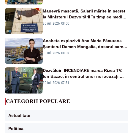
Manevră mascată. Salarii mărite în secret
la Ministerul Dezvoltării în timp ce medicii
ies în stradă
30 iul. 2026, 08:00
Ancheta explozivă Ana Maria Păcuraru:
Șantierul Damen Mangalia, dosarul care
scufundă apărarea României
30 iul. 2026, 08:09
Dezvăluiri INCENDIARE marca Rizea TV:
Ion Bazac, în centrul unor noi acuzații
publice
30 iul. 2026, 07:51
CATEGORII POPULARE
Actualitate
Politica