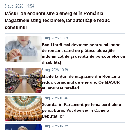
5 aug. 2026, 19:54
Măsuri de economisire a energiei în România.
Magazinele sting reclamele, iar autoritățile reduc
consumul
5 aug. 2026, 15:03
Banii intră mai devreme pentru milioane
de români: când se plătesc alocațiile,
indemnizațiile și drepturile persoanelor cu
dizabilități
5 aug. 2026, 10:29
Marile lanțuri de magazine din România
reduc consumul de energie. Ce MĂSURI
au anunțat retailerii
5 aug. 2026, 09:46
Scandal în Parlament pe tema centralelor
pe cărbune. Vot decisiv în Camera
Deputaților
5 aug. 2026, 09:42