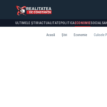
ULTIMELE ȘTIRI
ACTUALITATE
POLITICA
ECONOMIE
SOCIAL
SA
Acasă
Știri
Economie
Culisele P