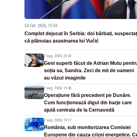
24 feb. 2026, 15:50
Complot dejucat în Serbia: doi bărbați, suspectaț
că plănuiau asasinarea lui Vučić
7 aug. 2026, 20:43
Gest superb făcut de Adrian Mutu pentr
soția sa, Sandra. Zeci de mii de oameni
au văzut imaginile
7 aug. 2026, 19:45
Operațiune fără precedent pe Dunăre.
Cum funcționează digul din barje care
ajută centrala de la Cernavodă
7 aug. 2026, 19:17
România, sub monitorizarea Comisiei
Europene din cauza crizei energetice. C