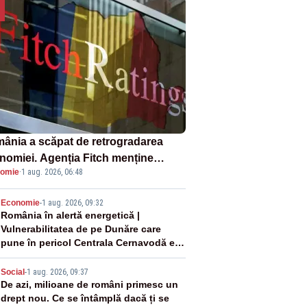
ânia a scăpat de retrogradarea
nomiei. Agenția Fitch menține
omie
·
1 aug. 2026, 06:48
ingul „BBB-” cu perspectivă
ativă
2
Economie
-
1 aug. 2026, 09:32
România în alertă energetică |
Vulnerabilitatea de pe Dunăre care
pune în pericol Centrala Cernavodă era
cunoscută de pe vremea lui Ceaușescu
3
Social
-
1 aug. 2026, 09:37
De azi, milioane de români primesc un
drept nou. Ce se întâmplă dacă ți se