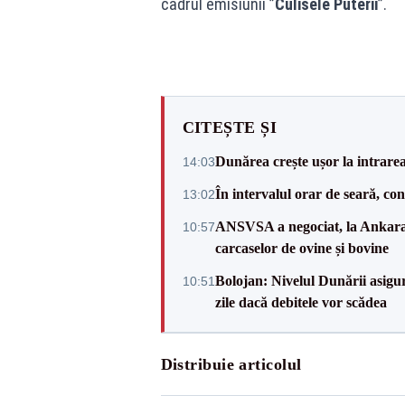
cadrul emisiunii ”
Culisele Puterii
”.
CITEȘTE ȘI
Dunărea crește ușor la intrare
14:03
În intervalul orar de seară, c
13:02
ANSVSA a negociat, la Ankara, 
10:57
carcaselor de ovine și bovine
Bolojan: Nivelul Dunării asigur
10:51
zile dacă debitele vor scădea
Distribuie articolul