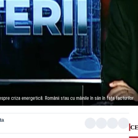
espre criza energetică: Românii stau cu mâinile în sân în fața facturilor
ta
CE