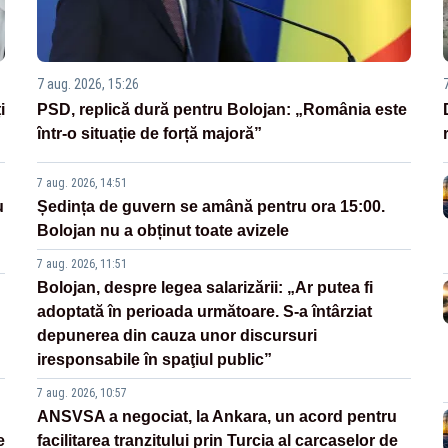
7 aug. 2026, 15:26
i
PSD, replică dură pentru Bolojan: „România este
într-o situație de forță majoră”
7 aug. 2026, 14:51
u
Ședința de guvern se amână pentru ora 15:00.
Bolojan nu a obținut toate avizele
7 aug. 2026, 11:51
Bolojan, despre legea salarizării: „Ar putea fi
adoptată în perioada următoare. S-a întârziat
depunerea din cauza unor discursuri
iresponsabile în spaţiul public”
7 aug. 2026, 10:57
ANSVSA a negociat, la Ankara, un acord pentru
e
facilitarea tranzitului prin Turcia al carcaselor de