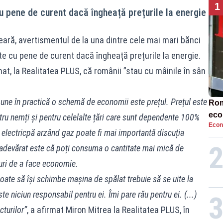
1
u pene de curent dacă îngheață prețurile la energie
ară, avertismentul de la una dintre cele mai mari bănci
te cu pene de curent dacă îngheață prețurile la energie.
at, la Realitatea PLUS, că românii ”stau cu mâinile în sân
une în practică o schemă de economii este prețul. Prețul este
Rom
eco
tru nemți și pentru celelalte țări care sunt dependente 100%
Econ
rat
e electricpă arzând gaz poate fi mai importantă discuția
neg
e adevărat este că poți consuma o cantitate mai mică de
puri de a face economie.
oate să își schimbe mașina de spălat trebuie să se uite la
ste niciun responsabil pentru ei. Îmi pare rău pentru ei. (...)
cturilor”
, a afirmat Miron Mitrea la Realitatea PLUS, în