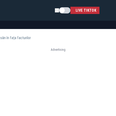
Schimba tema
LIVE TIKTOK
sân în fața facturilor
Advertising