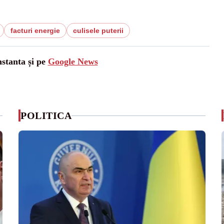
facturi energie
culisele puterii
nstanta și pe
Google News
POLITICA