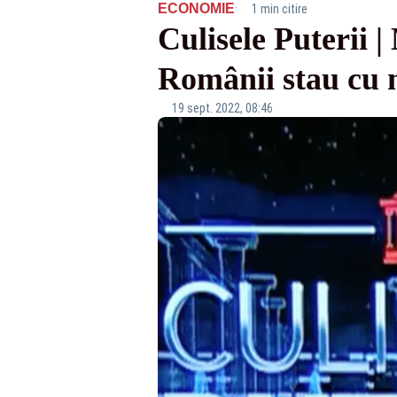
·
ECONOMIE
1 min citire
Culisele Puterii |
Românii stau cu m
19 sept. 2022, 08:46