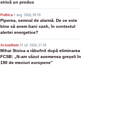
strică un produs
4
Politica
-
1 aug. 2026, 09:39
Piperea, semnal de alarmă. De ce este
bine să avem bani cash, în contextul
alertei energetice?
5
Actualitate
-
31 iul. 2026, 21:35
Mihai Stoica a răbufnit după eliminarea
FCSB: „N-am văzut asemenea greșeli în
190 de meciuri europene”