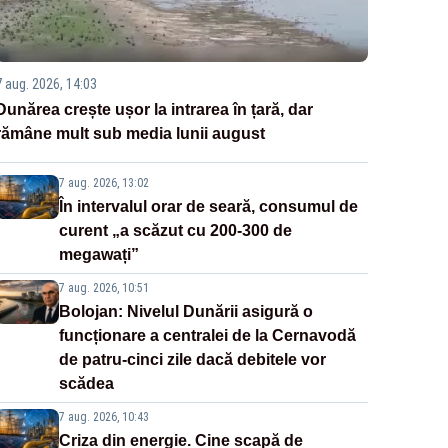
7 aug. 2026, 14:03
Dunărea crește ușor la intrarea în țară, dar
rămâne mult sub media lunii august
7 aug. 2026, 13:02
În intervalul orar de seară, consumul de
curent „a scăzut cu 200-300 de
megawați”
7 aug. 2026, 10:51
Bolojan: Nivelul Dunării asigură o
funcționare a centralei de la Cernavodă
de patru-cinci zile dacă debitele vor
scădea
7 aug. 2026, 10:43
Criza din energie. Cine scapă de