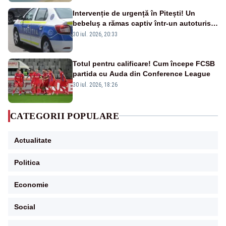
Intervenție de urgență în Pitești! Un
bebeluș a rămas captiv într-un autoturism
din cauza unei defecțiuni
30 iul. 2026, 20:33
Totul pentru calificare! Cum începe FCSB
partida cu Auda din Conference League
30 iul. 2026, 18:26
CATEGORII POPULARE
Actualitate
Politica
Economie
Social