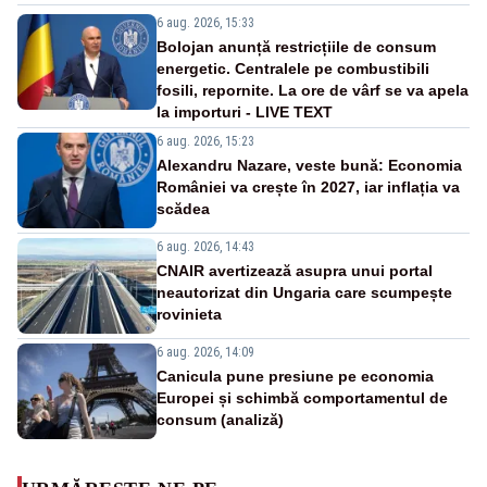
6 aug. 2026, 15:33
Bolojan anunță restricțiile de consum
energetic. Centralele pe combustibili
fosili, repornite. La ore de vârf se va apela
la importuri - LIVE TEXT
6 aug. 2026, 15:23
Alexandru Nazare, veste bună: Economia
României va crește în 2027, iar inflația va
scădea
6 aug. 2026, 14:43
CNAIR avertizează asupra unui portal
neautorizat din Ungaria care scumpește
rovinieta
6 aug. 2026, 14:09
Canicula pune presiune pe economia
Europei și schimbă comportamentul de
consum (analiză)