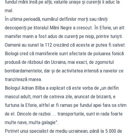
fundul mării însă pe alții, valurile uriașe și curenții îi aduc la
mal.
În ultima perioadă, numărul delfinilor morți sau răniți
descoperiți pe litoralul Mării Negre a crescut. În Eforie, un alt
mamifer marin a fost adus de curenți pe nisip, printre turiști.
Oamenii au sunat la 112 crezând că acesta ar putea fi salvat.
Biologii cred că mamiferele sunt afectate de poluarea fonică
produsă de războiul din Ucraina, mai exact, de zgomotul
bombardamentelor, dar și de activitatea intensă a navelor ce
tranzitează marea.
Biologul Adrian Bîlba a explicat că este vorba de „un delfin
mascul adult, mort de catreva zile, aruncat de brizanti, e
furtuna la Eforie, altfel ar fi ramas pe fundul apei fara sa stim
de el. Dincolo de razboi ... transporturile, sunt in rada foarte
multe nave, multa galagie”.
Potrivit unui specialist de mediu ucrainean, până la 5.000 de