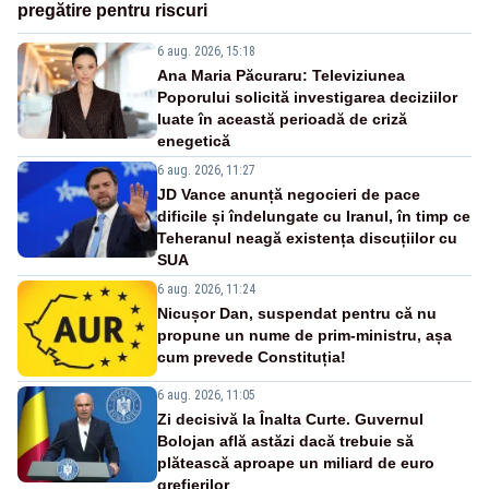
pregătire pentru riscuri
6 aug. 2026, 15:18
Ana Maria Păcuraru: Televiziunea
Poporului solicită investigarea deciziilor
luate în această perioadă de criză
enegetică
6 aug. 2026, 11:27
JD Vance anunță negocieri de pace
dificile și îndelungate cu Iranul, în timp ce
Teheranul neagă existența discuțiilor cu
SUA
6 aug. 2026, 11:24
Nicușor Dan, suspendat pentru că nu
propune un nume de prim-ministru, așa
cum prevede Constituția!
6 aug. 2026, 11:05
Zi decisivă la Înalta Curte. Guvernul
Bolojan află astăzi dacă trebuie să
plătească aproape un miliard de euro
grefierilor