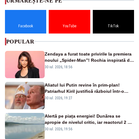
URMĂREȘTE-NE PE
Facebook
YouTube
TikTok
POPULAR
Zendaya a furat toate privirile la premiera
noului „Spider-Man”! Rochia inspirată de
pânza de păianjen a făcut senzație
30 iul. 2026, 18:56
Aliatul lui Putin revine în prim-plan!
Patriarhul Kiril justifică războiul într-o
nouă carte
30 iul. 2026, 19:27
Alertă pe piața energiei! Dunărea se
apropie de nivelul critic, iar reactorul 2 de
la Cernavodă ar putea fi oprit
30 iul. 2026, 19:56