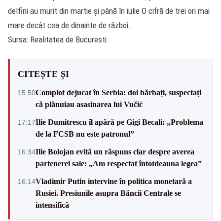
delfini au murit din martie și până în iulie O cifră de trei ori mai
mare decât cea de dinainte de război.
Sursa: Realitatea de Bucuresti
CITEȘTE ȘI
Complot dejucat în Serbia: doi bărbați, suspectați
15:50
că plănuiau asasinarea lui Vučić
Ilie Dumitrescu îl apără pe Gigi Becali: „Problema
17:17
de la FCSB nu este patronul”
Ilie Bolojan evită un răspuns clar despre averea
16:34
partenerei sale: „Am respectat întotdeauna legea”
Vladimir Putin intervine în politica monetară a
16:14
Rusiei. Presiunile asupra Băncii Centrale se
intensifică