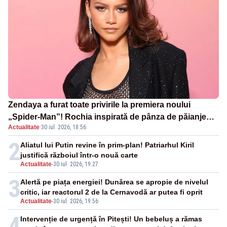
Zendaya a furat toate privirile la premiera noului
„Spider-Man”! Rochia inspirată de pânza de păianjen a
Actualitate
·
30 iul. 2026, 18:56
făcut senzație
2
Aliatul lui Putin revine în prim-plan! Patriarhul Kiril
justifică războiul într-o nouă carte
Actualitate
-
30 iul. 2026, 19:27
3
Alertă pe piața energiei! Dunărea se apropie de nivelul
critic, iar reactorul 2 de la Cernavodă ar putea fi oprit
Actualitate
-
30 iul. 2026, 19:56
4
Intervenție de urgență în Pitești! Un bebeluș a rămas