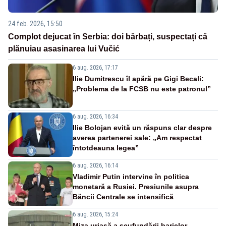
24 feb. 2026, 15:50
Complot dejucat în Serbia: doi bărbați, suspectați că
plănuiau asasinarea lui Vučić
6 aug. 2026, 17:17
Ilie Dumitrescu îl apără pe Gigi Becali:
„Problema de la FCSB nu este patronul”
6 aug. 2026, 16:34
Ilie Bolojan evită un răspuns clar despre
averea partenerei sale: „Am respectat
întotdeauna legea”
6 aug. 2026, 16:14
Vladimir Putin intervine în politica
monetară a Rusiei. Presiunile asupra
Băncii Centrale se intensifică
6 aug. 2026, 15:24
Miza uriașă a scufundării barjelor.