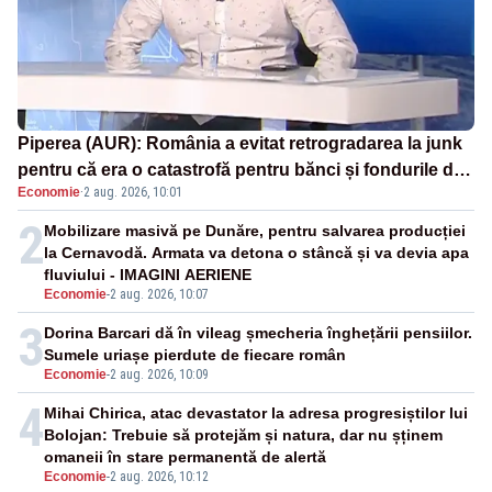
Piperea (AUR): România a evitat retrogradarea la junk
pentru că era o catastrofă pentru bănci și fondurile de
Economie
·
2 aug. 2026, 10:01
pensii
2
Mobilizare masivă pe Dunăre, pentru salvarea producției
la Cernavodă. Armata va detona o stâncă și va devia apa
fluviului - IMAGINI AERIENE
Economie
-
2 aug. 2026, 10:07
3
Dorina Barcari dă în vileag șmecheria înghețării pensiilor.
Sumele uriașe pierdute de fiecare român
Economie
-
2 aug. 2026, 10:09
4
Mihai Chirica, atac devastator la adresa progresiștilor lui
Bolojan: Trebuie să protejăm și natura, dar nu șținem
omaneii în stare permanentă de alertă
Economie
-
2 aug. 2026, 10:12