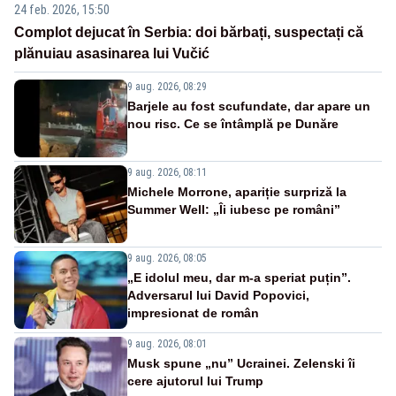
24 feb. 2026, 15:50
Complot dejucat în Serbia: doi bărbați, suspectați că
plănuiau asasinarea lui Vučić
9 aug. 2026, 08:29
Barjele au fost scufundate, dar apare un
nou risc. Ce se întâmplă pe Dunăre
9 aug. 2026, 08:11
Michele Morrone, apariție surpriză la
Summer Well: „Îi iubesc pe români”
9 aug. 2026, 08:05
„E idolul meu, dar m-a speriat puțin”.
Adversarul lui David Popovici,
impresionat de român
9 aug. 2026, 08:01
Musk spune „nu” Ucrainei. Zelenski îi
cere ajutorul lui Trump