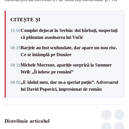
CITEȘTE ȘI
Complot dejucat în Serbia: doi bărbați, suspectați
15:50
că plănuiau asasinarea lui Vučić
Barjele au fost scufundate, dar apare un nou risc.
08:29
Ce se întâmplă pe Dunăre
Michele Morrone, apariție surpriză la Summer
08:11
Well: „Îi iubesc pe români”
„E idolul meu, dar m-a speriat puțin”. Adversarul
08:05
lui David Popovici, impresionat de român
Distribuie articolul