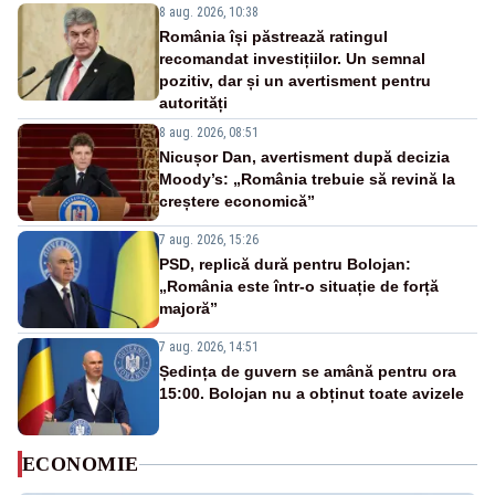
8 aug. 2026, 10:38
România își păstrează ratingul
recomandat investițiilor. Un semnal
pozitiv, dar și un avertisment pentru
autorități
8 aug. 2026, 08:51
Nicușor Dan, avertisment după decizia
Moody’s: „România trebuie să revină la
creștere economică”
7 aug. 2026, 15:26
PSD, replică dură pentru Bolojan:
„România este într-o situație de forță
majoră”
7 aug. 2026, 14:51
Ședința de guvern se amână pentru ora
15:00. Bolojan nu a obținut toate avizele
ECONOMIE