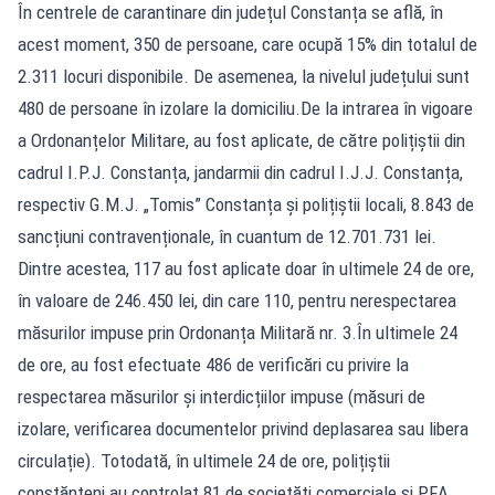
În centrele de carantinare din județul Constanța se află, în
acest moment, 350 de persoane, care ocupă 15% din totalul de
2.311 locuri disponibile. De asemenea, la nivelul județului sunt
480 de persoane în izolare la domiciliu.De la intrarea în vigoare
a Ordonanțelor Militare, au fost aplicate, de către polițiștii din
cadrul I.P.J. Constanța, jandarmii din cadrul I.J.J. Constanța,
respectiv G.M.J. „Tomis” Constanța și polițiștii locali, 8.843 de
sancțiuni contravenționale, în cuantum de 12.701.731 lei.
Dintre acestea, 117 au fost aplicate doar în ultimele 24 de ore,
în valoare de 246.450 lei, din care 110, pentru nerespectarea
măsurilor impuse prin Ordonanța Militară nr. 3.În ultimele 24
de ore, au fost efectuate 486 de verificări cu privire la
respectarea măsurilor și interdicțiilor impuse (măsuri de
izolare, verificarea documentelor privind deplasarea sau libera
circulație). Totodată, în ultimele 24 de ore, polițiștii
constănțeni au controlat 81 de societăți comerciale și PFA.