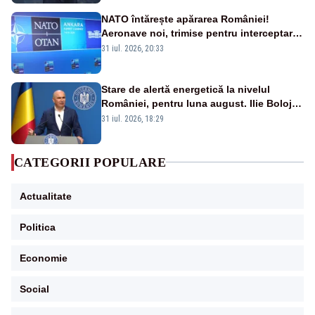
NATO întărește apărarea României!
Aeronave noi, trimise pentru interceptarea
și distrugerea dronelor
31 iul. 2026, 20:33
Stare de alertă energetică la nivelul
României, pentru luna august. Ilie Bolojan
a anunțat importuri și posibile restricții –
31 iul. 2026, 18:29
VIDEO
CATEGORII POPULARE
Actualitate
Politica
Economie
Social