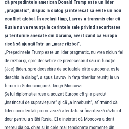
că președintele american Donald Trump este un lider
„pragmatic”, dispus la dialog și interesat să evite un nou
conflict global. În același timp, Lavrov a transmis clar că
Rusia nu va renunța la cerințele sale privind securitatea
și teritoriile anexate din Ucraina, avertizând că Europa
riscă să ajungă într-un „mare război”.
„Preşedintele Trump este un lider pragmatic, nu vrea niciun fel
de război şi, spre deosebire de predecesorul său în funcţie
(Joe) Biden, spre deosebire de actualele elite europene, este
deschis la dialog”, a spus Lavrov în fața tinerilor reuniți la un
forum în Solnecinogorsk, lângă Moscova.
Șeful diplomației ruse a acuzat Europa că și-a pierdut
„instinctul de supraviețuire” și că „a înnebunit”, afirmând că
liderii occidentali promovează atentate și finanțează războiul
doar pentru a slăbi Rusia. El a insistat că Moscova a dorit
mereu dialog, chiar și în cele mai tensionate momente din