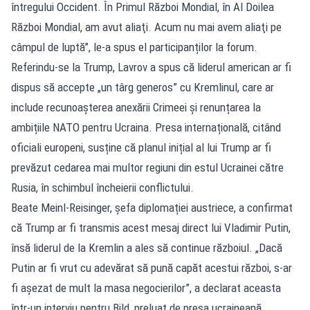
întregului Occident. În Primul Război Mondial, în Al Doilea
Război Mondial, am avut aliaţi. Acum nu mai avem aliaţi pe
câmpul de luptă”, le-a spus el participanților la forum.
Referindu-se la Trump, Lavrov a spus că liderul american ar fi
dispus să accepte „un târg generos” cu Kremlinul, care ar
include recunoașterea anexării Crimeei și renunțarea la
ambițiile NATO pentru Ucraina. Presa internațională, citând
oficiali europeni, susține că planul inițial al lui Trump ar fi
prevăzut cedarea mai multor regiuni din estul Ucrainei către
Rusia, în schimbul încheierii conflictului.
Beate Meinl-Reisinger, șefa diplomației austriece, a confirmat
că Trump ar fi transmis acest mesaj direct lui Vladimir Putin,
însă liderul de la Kremlin a ales să continue războiul. „Dacă
Putin ar fi vrut cu adevărat să pună capăt acestui război, s-ar
fi aşezat de mult la masa negocierilor”, a declarat aceasta
într-un interviu pentru Bild, preluat de presa ucraineană.