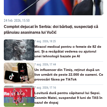
24 feb. 2026, 15:50
Complot dejucat în Serbia: doi bărbați, suspectați că
plănuiau asasinarea lui Vučić
7 aug. 2026, 18:25
Miracol medical pentru o femeie de 82 de
ani. Și-a recăpătat vederea cu ajutorul
unei tehnologii bazate pe AI
7 aug. 2026, 17:44
Un influencer din Timiș, reținut după un
live urmărit de peste 22.000 de oameni. Ce
provocări făcea pe TikTok
7 aug. 2026, 17:16
Lovitură dură pentru căpitanul lui Sepsi.
Cosmin Matei, suspendat 9 luni de TAS în
cazul de dopaj