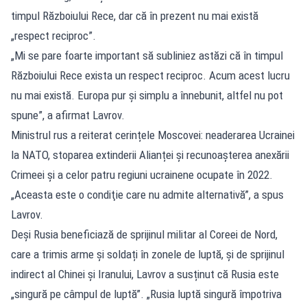
timpul Războiului Rece, dar că în prezent nu mai există
„respect reciproc”.
„Mi se pare foarte important să subliniez astăzi că în timpul
Războiului Rece exista un respect reciproc. Acum acest lucru
nu mai există. Europa pur şi simplu a înnebunit, altfel nu pot
spune”, a afirmat Lavrov.
Ministrul rus a reiterat cerințele Moscovei: neaderarea Ucrainei
la NATO, stoparea extinderii Alianței și recunoașterea anexării
Crimeei și a celor patru regiuni ucrainene ocupate în 2022.
„Aceasta este o condiţie care nu admite alternativă”, a spus
Lavrov.
Deși Rusia beneficiază de sprijinul militar al Coreei de Nord,
care a trimis arme și soldați în zonele de luptă, și de sprijinul
indirect al Chinei și Iranului, Lavrov a susținut că Rusia este
„singură pe câmpul de luptă”. „Rusia luptă singură împotriva