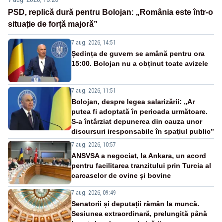
PSD, replică dură pentru Bolojan: „România este într-o
situație de forță majoră”
7 aug. 2026, 14:51
Ședința de guvern se amână pentru ora
15:00. Bolojan nu a obținut toate avizele
7 aug. 2026, 11:51
Bolojan, despre legea salarizării: „Ar
putea fi adoptată în perioada următoare.
S-a întârziat depunerea din cauza unor
discursuri iresponsabile în spaţiul public”
7 aug. 2026, 10:57
ANSVSA a negociat, la Ankara, un acord
pentru facilitarea tranzitului prin Turcia al
carcaselor de ovine și bovine
7 aug. 2026, 09:49
Senatorii și deputații rămân la muncă.
Sesiunea extraordinară, prelungită până