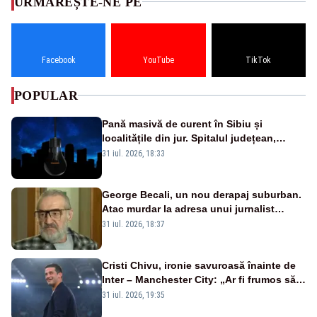
URMĂREȘTE-NE PE
Facebook
YouTube
TikTok
POPULAR
Pană masivă de curent în Sibiu și
localitățile din jur. Spitalul județean,
semafoarele, rețelele de telefonie, grav
31 iul. 2026, 18:33
afectate
George Becali, un nou derapaj suburban.
Atac murdar la adresa unui jurnalist
sportiv – AUDIO
31 iul. 2026, 18:37
Cristi Chivu, ironie savuroasă înainte de
Inter – Manchester City: „Ar fi frumos să
mai cumpărați și de la noi”
31 iul. 2026, 19:35