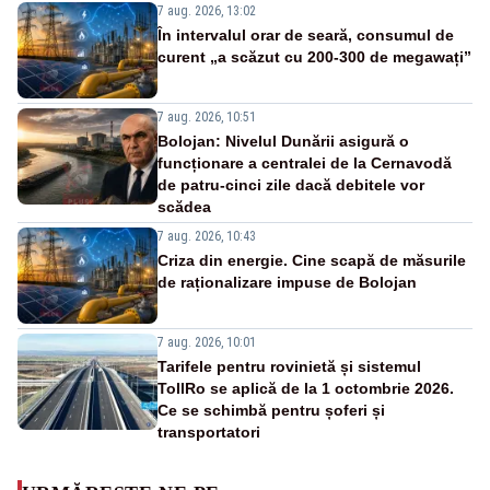
7 aug. 2026, 13:02
În intervalul orar de seară, consumul de
curent „a scăzut cu 200-300 de megawați”
7 aug. 2026, 10:51
Bolojan: Nivelul Dunării asigură o
funcționare a centralei de la Cernavodă
de patru-cinci zile dacă debitele vor
scădea
7 aug. 2026, 10:43
Criza din energie. Cine scapă de măsurile
de raționalizare impuse de Bolojan
7 aug. 2026, 10:01
Tarifele pentru rovinietă și sistemul
TollRo se aplică de la 1 octombrie 2026.
Ce se schimbă pentru șoferi și
transportatori