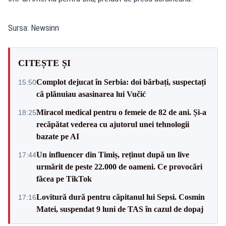
Sursa: Newsinn
CITEȘTE ȘI
Complot dejucat în Serbia: doi bărbați, suspectați
15:50
că plănuiau asasinarea lui Vučić
Miracol medical pentru o femeie de 82 de ani. Și-a
18:25
recăpătat vederea cu ajutorul unei tehnologii
bazate pe AI
Un influencer din Timiș, reținut după un live
17:44
urmărit de peste 22.000 de oameni. Ce provocări
făcea pe TikTok
Lovitură dură pentru căpitanul lui Sepsi. Cosmin
17:16
Matei, suspendat 9 luni de TAS în cazul de dopaj