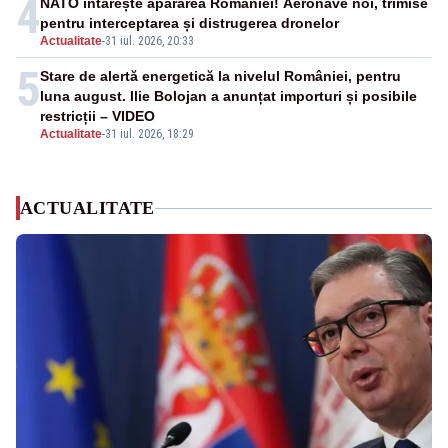
4
NATO întărește apărarea României! Aeronave noi, trimise
pentru interceptarea și distrugerea dronelor
Actualitate
-
31 iul. 2026, 20:33
5
Stare de alertă energetică la nivelul României, pentru
luna august. Ilie Bolojan a anunțat importuri și posibile
restricții – VIDEO
Actualitate
-
31 iul. 2026, 18:29
ACTUALITATE