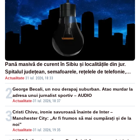
Pană masivă de curent în Sibiu și localitățile din jur.
Spitalul județean, semafoarele, rețelele de telefonie,
Actualitate
·
31 iul. 2026, 18:33
grav afectate
2
George Becali, un nou derapaj suburban. Atac murdar la
adresa unui jurnalist sportiv – AUDIO
Actualitate
-
31 iul. 2026, 18:37
3
Cristi Chivu, ironie savuroasă înainte de Inter –
Manchester City: „Ar fi frumos să mai cumpărați și de la
noi”
Actualitate
-
31 iul. 2026, 19:35