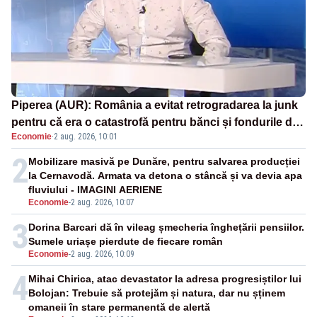
Piperea (AUR): România a evitat retrogradarea la junk
pentru că era o catastrofă pentru bănci și fondurile de
Economie
·
2 aug. 2026, 10:01
pensii
2
Mobilizare masivă pe Dunăre, pentru salvarea producției
la Cernavodă. Armata va detona o stâncă și va devia apa
fluviului - IMAGINI AERIENE
Economie
-
2 aug. 2026, 10:07
3
Dorina Barcari dă în vileag șmecheria înghețării pensiilor.
Sumele uriașe pierdute de fiecare român
Economie
-
2 aug. 2026, 10:09
4
Mihai Chirica, atac devastator la adresa progresiștilor lui
Bolojan: Trebuie să protejăm și natura, dar nu șținem
omaneii în stare permanentă de alertă