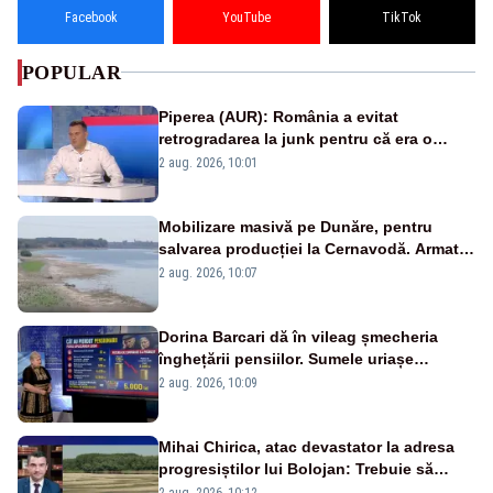
Facebook
YouTube
TikTok
POPULAR
Piperea (AUR): România a evitat
retrogradarea la junk pentru că era o
catastrofă pentru bănci și fondurile de
2 aug. 2026, 10:01
pensii
Mobilizare masivă pe Dunăre, pentru
salvarea producției la Cernavodă. Armata
va detona o stâncă și va devia apa
2 aug. 2026, 10:07
fluviului - IMAGINI AERIENE
Dorina Barcari dă în vileag șmecheria
înghețării pensiilor. Sumele uriașe
pierdute de fiecare român
2 aug. 2026, 10:09
Mihai Chirica, atac devastator la adresa
progresiștilor lui Bolojan: Trebuie să
protejăm și natura, dar nu șținem omaneii
2 aug. 2026, 10:12