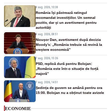
8 aug. 2026, 10:38
România își păstrează ratingul
recomandat investițiilor. Un semnal
pozitiv, dar și un avertisment pentru
autorități
8 aug. 2026, 08:51
Nicușor Dan, avertisment după decizia
Moody’s: „România trebuie să revină la
creștere economică”
7 aug. 2026, 15:26
PSD, replică dură pentru Bolojan:
„România este într-o situație de forță
majoră”
7 aug. 2026, 14:51
Ședința de guvern se amână pentru ora
15:00. Bolojan nu a obținut toate avizele
ECONOMIE