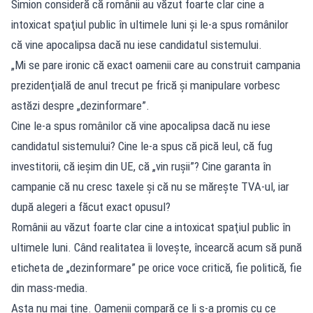
Simion consideră că românii au văzut foarte clar cine a
intoxicat spaţiul public în ultimele luni și le-a spus românilor
că vine apocalipsa dacă nu iese candidatul sistemului.
„Mi se pare ironic că exact oamenii care au construit campania
prezidenţială de anul trecut pe frică şi manipulare vorbesc
astăzi despre „dezinformare”.
Cine le-a spus românilor că vine apocalipsa dacă nu iese
candidatul sistemului? Cine le-a spus că pică leul, că fug
investitorii, că ieşim din UE, că „vin ruşii”? Cine garanta în
campanie că nu cresc taxele şi că nu se măreşte TVA-ul, iar
după alegeri a făcut exact opusul?
Românii au văzut foarte clar cine a intoxicat spaţiul public în
ultimele luni. Când realitatea îi loveşte, încearcă acum să pună
eticheta de „dezinformare” pe orice voce critică, fie politică, fie
din mass-media.
Asta nu mai ţine. Oamenii compară ce li s-a promis cu ce