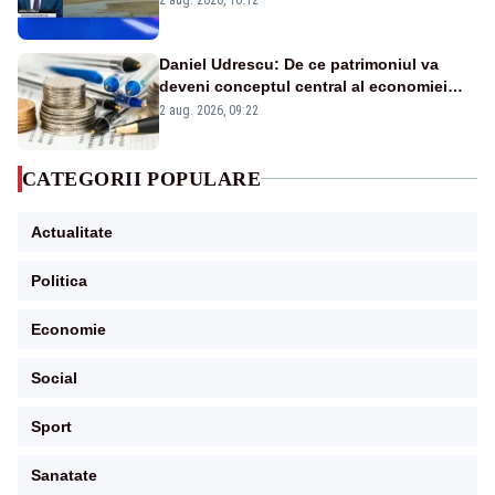
în stare permanentă de alertă
Daniel Udrescu: De ce patrimoniul va
deveni conceptul central al economiei
viitoare?
2 aug. 2026, 09:22
CATEGORII POPULARE
Actualitate
Politica
Economie
Social
Sport
Sanatate