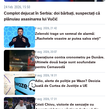
24 feb. 2026, 15:50
Complot dejucat în Serbia: doi bărbați, suspectați că
plănuiau asasinarea lui Vučić
8 aug. 2026, 21:42
Zelenski trage un semnal de alarmă:
„Rachetele voastre ar putea salva vieți”
8 aug. 2026, 20:07
Operațiune contra cronometru pe Dunăre.
Ultimele două barje sunt scufundate
pentru Cernavodă
8 aug. 2026, 18:31
Adio, alerte de poliție pe Waze? Decizia
luată de Curtea de Justiție a UE
8 aug. 2026, 17:31
Cristi Chivu, victorie de senzație cu