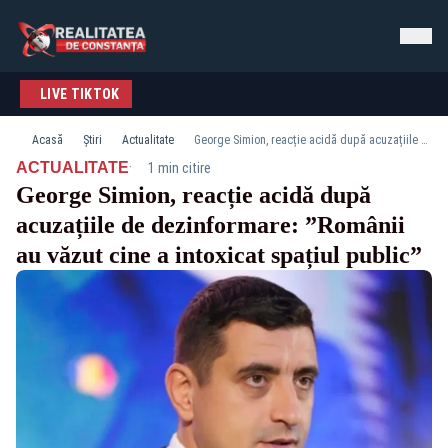
LIVE TIKTOK
Acasă
Știri
Actualitate
George Simion, reacție acidă după acuzațiile de dezinformare: ”Românii au văzut cine a intoxicat spațiul public”
·
ACTUALITATE
1 min citire
George Simion, reacție acidă după
acuzațiile de dezinformare: ”Românii
au văzut cine a intoxicat spațiul public”