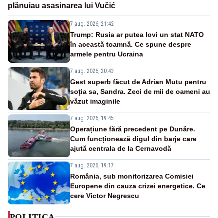
plănuiau asasinarea lui Vučić
7 aug. 2026, 21:42
Trump: Rusia ar putea lovi un stat NATO
în această toamnă. Ce spune despre
armele pentru Ucraina
7 aug. 2026, 20:43
Gest superb făcut de Adrian Mutu pentru
soția sa, Sandra. Zeci de mii de oameni au
văzut imaginile
7 aug. 2026, 19:45
Operațiune fără precedent pe Dunăre.
Cum funcționează digul din barje care
ajută centrala de la Cernavodă
7 aug. 2026, 19:17
România, sub monitorizarea Comisiei
Europene din cauza crizei energetice. Ce
cere Victor Negrescu
POLITICA