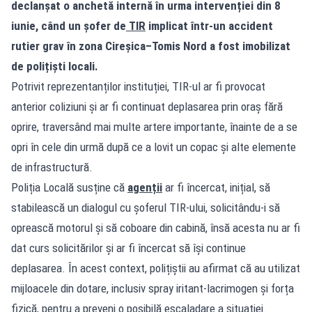
declanșat o anchetă internă în urma intervenției din 8
iunie, când un șofer de
TIR
implicat într-un accident
rutier grav în zona Cireșica–Tomis Nord a fost imobilizat
de polițiști locali.
Potrivit reprezentanților instituției, TIR-ul ar fi provocat
anterior coliziuni și ar fi continuat deplasarea prin oraș fără
oprire, traversând mai multe artere importante, înainte de a se
opri în cele din urmă după ce a lovit un copac și alte elemente
de infrastructură.
Poliția Locală susține că
agenții
ar fi încercat, inițial, să
stabilească un dialogul cu șoferul TIR-ului, solicitându-i să
oprească motorul și să coboare din cabină, însă acesta nu ar fi
dat curs solicitărilor și ar fi încercat să își continue
deplasarea. În acest context, polițiștii au afirmat că au utilizat
mijloacele din dotare, inclusiv spray iritant-lacrimogen și forța
fizică, pentru a preveni o posibilă escaladare a situației.