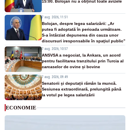
15:00. Bolojan nu a obținut toate avizele
7 aug. 2026, 11:51
Bolojan, despre legea salarizării: „Ar
putea fi adoptată în perioada următoare.
S-a întârziat depunerea din cauza unor
discursuri iresponsabile în spaţiul public”
7 aug. 2026, 10:57
ANSVSA a negociat, la Ankara, un acord
pentru facilitarea tranzitului prin Turcia al
carcaselor de ovine și bovine
7 aug. 2026, 09:49
Senatorii și deputații rămân la muncă.
Sesiunea extraordinară, prelungită până
la votul pe legea salarizării
ECONOMIE