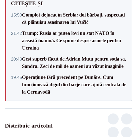
CITEȘTE ȘI
Complot dejucat în Serbia: doi bărbați, suspectați
15:50
că plănuiau asasinarea lui Vučić
Trump: Rusia ar putea lovi un stat NATO în
21:42
această toamnă. Ce spune despre armele pentru
Ucraina
Gest superb făcut de Adrian Mutu pentru soția sa,
20:43
Sandra. Zeci de mii de oameni au văzut imaginile
Operațiune fără precedent pe Dunăre. Cum
19:45
funcționează digul din barje care ajută centrala de
la Cernavodă
Distribuie articolul