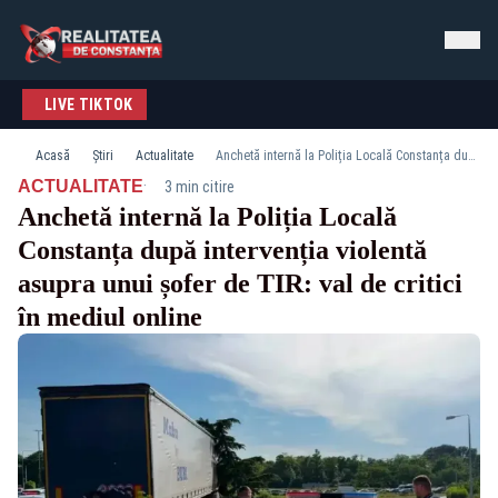
LIVE TIKTOK
Acasă
Știri
Actualitate
Anchetă internă la Poliția Locală Constanța după intervenția violentă asupra unui șofer de TIR: val de critici în mediul online
·
ACTUALITATE
3 min citire
Anchetă internă la Poliția Locală
Constanța după intervenția violentă
asupra unui șofer de TIR: val de critici
în mediul online