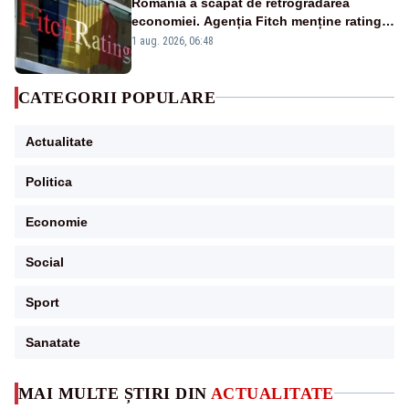
România a scăpat de retrogradarea
economiei. Agenția Fitch menține ratingul
„BBB-” cu perspectivă negativă
1 aug. 2026, 06:48
CATEGORII POPULARE
Actualitate
Politica
Economie
Social
Sport
Sanatate
MAI MULTE ȘTIRI DIN
ACTUALITATE