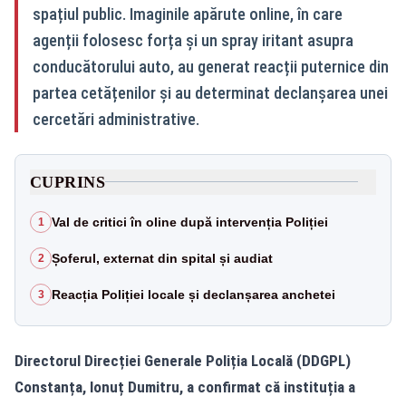
spațiul public. Imaginile apărute online, în care
agenții folosesc forța și un spray iritant asupra
conducătorului auto, au generat reacții puternice din
partea cetățenilor și au determinat declanșarea unei
cercetări administrative.
CUPRINS
Val de critici în oline după intervenția Poliției
1
Șoferul, externat din spital și audiat
2
Reacția Poliției locale și declanșarea anchetei
3
Directorul Direcției Generale Poliția Locală (DDGPL)
Constanța, Ionuț Dumitru, a confirmat că instituția a