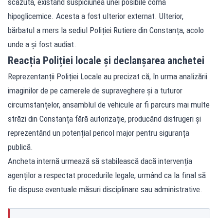
scăzută, existând suspiciunea unei posibile comă
hipoglicemice. Acesta a fost ulterior externat. Ulterior,
bărbatul a mers la sediul Poliției Rutiere din Constanța, acolo
unde a și fost audiat.
Reacția Poliției locale și declanșarea anchetei
Reprezentanții Poliției Locale au precizat că, în urma analizării
imaginilor de pe camerele de supraveghere și a tuturor
circumstanțelor, ansamblul de vehicule ar fi parcurs mai multe
străzi din Constanța fără autorizație, producând distrugeri și
reprezentând un potențial pericol major pentru siguranța
publică.
Ancheta internă urmează să stabilească dacă intervenția
agenților a respectat procedurile legale, urmând ca la final să
fie dispuse eventuale măsuri disciplinare sau administrative.