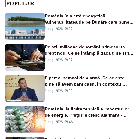
POPULAR
România în alertă energetică |
Vulnerabilitatea de pe Dunăre care pune
în pericol Centrala Cernavodă era
1 aug. 2026, 09:32
cunoscută de pe vremea lui Ceaușescu
De azi, milioane de români primesc un
drept nou. Ce se întâmplă dacă ți se strică
un produs
1 aug. 2026, 09:37
Piperea, semnal de alarmă. De ce este
bine să avem bani cash, în contextul
alertei energetice?
1 aug. 2026, 09:39
România, la limita tehnică a importurilor
de energie. Prețurile cresc alarmant -
Analiză Realitatea Plus
1 aug. 2026, 09:46