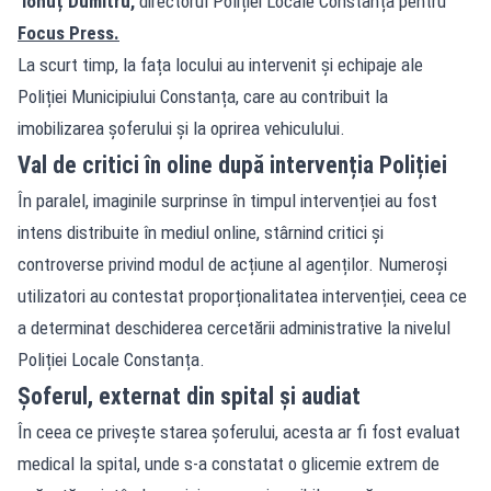
Ionuț Dumitru,
directorul Poliției Locale Constanța pentru
Focus Press.
La scurt timp, la fața locului au intervenit și echipaje ale
Poliției Municipiului Constanța, care au contribuit la
imobilizarea șoferului și la oprirea vehiculului.
Val de critici în oline după intervenția Poliției
În paralel, imaginile surprinse în timpul intervenției au fost
intens distribuite în mediul online, stârnind critici și
controverse privind modul de acțiune al agenților. Numeroși
utilizatori au contestat proporționalitatea intervenției, ceea ce
a determinat deschiderea cercetării administrative la nivelul
Poliției Locale Constanța.
Șoferul, externat din spital și audiat
În ceea ce privește starea șoferului, acesta ar fi fost evaluat
medical la spital, unde s-a constatat o glicemie extrem de