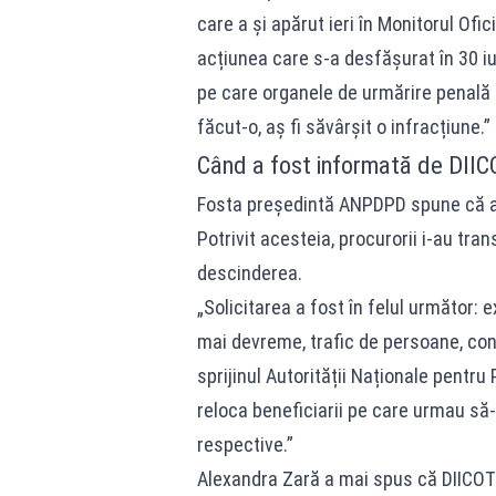
care a și apărut ieri în Monitorul Ofi
acțiunea care s-a desfășurat în 30 i
pe care organele de urmărire penală m
făcut-o, aș fi săvârșit o infracțiune.”
Când a fost informată de DIIC
Fosta președintă ANPDPD spune că a 
Potrivit acesteia, procurorii i-au tra
descinderea.
„Solicitarea a fost în felul următor: 
mai devreme, trafic de persoane, cons
sprijinul Autorității Naționale pentru
reloca beneficiarii pe care urmau să-i 
respective.”
Alexandra Zară a mai spus că DIICOT a 