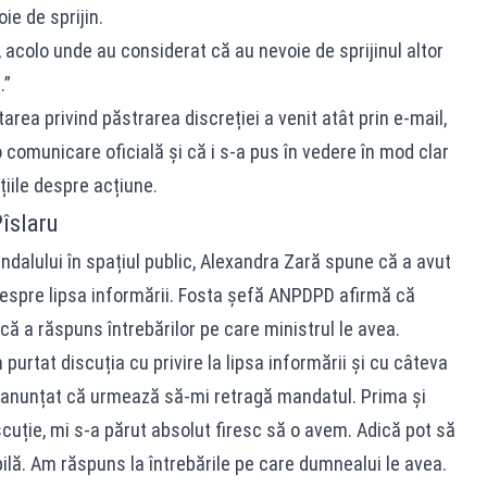
ie de sprijin.
, acolo unde au considerat că au nevoie de sprijinul altor
.”
rea privind păstrarea discreției a venit atât prin e-mail,
o comunicare oficială și că i s-a pus în vedere în mod clar
iile despre acțiune.
Pîslaru
dalului în spațiul public, Alexandra Zară spune că a avut
 despre lipsa informării. Fosta șefă ANPDPD afirmă că
 că a răspuns întrebărilor pe care ministrul le avea.
 purtat discuția cu privire la lipsa informării și cu câteva
a anunțat că urmează să-mi retragă mandatul. Prima și
uție, mi s-a părut absolut firesc să o avem. Adică pot să
ilă. Am răspuns la întrebările pe care dumnealui le avea.