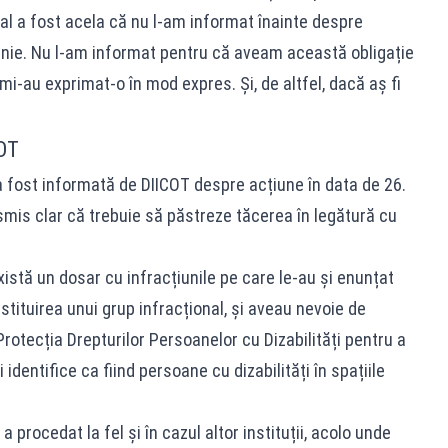
cial a fost acela că nu l-am informat înainte despre
unie. Nu l-am informat pentru că aveam această obligație
i-au exprimat-o în mod expres. Și, de altfel, dacă aș fi
OT
fost informată de DIICOT despre acțiune în data de 26.
nsmis clar că trebuie să păstreze tăcerea în legătură cu
există un dosar cu infracțiunile pe care le-au și enunțat
tituirea unui grup infracțional, și aveau nevoie de
 Protecția Drepturilor Persoanelor cu Dizabilități pentru a
identifice ca fiind persoane cu dizabilități în spațiile
procedat la fel și în cazul altor instituții, acolo unde