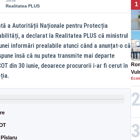
Sursă
1
Realitatea PLUS
tă a Autorității Naționale pentru Protecția
bilități, a declarat la Realitatea PLUS că ministrul
unei informări prealabile atunci când a anunțat-o că
spune însă că nu putea transmite mai departe
OT din 30 iunie, deoarece procurorii i-ar fi cerut în
Rom
Vul
ția.
Econ
pun
cun
re
COT
 Pîslaru