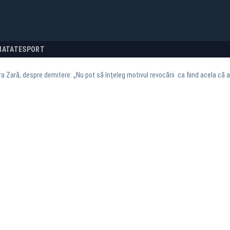
NATATE
SPORT
a Zară, despre demitere: „Nu pot să înțeleg motivul revocării ca fiind acela că