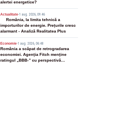
alertei energetice?
4
Actualitate
-
1 aug. 2026, 09:46
România, la limita tehnică a
importurilor de energie. Prețurile cresc
alarmant - Analiză Realitatea Plus
5
Economie
-
1 aug. 2026, 06:48
România a scăpat de retrogradarea
economiei. Agenția Fitch menține
ratingul „BBB-” cu perspectivă
negativă