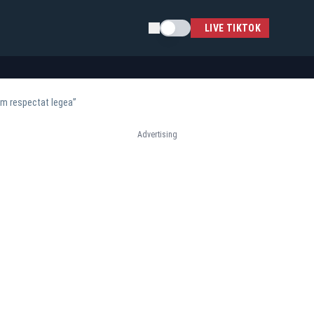
Schimba tema
LIVE TIKTOK
 am respectat legea”
Advertising