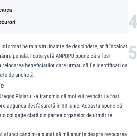
carea
ocurori
 informat pe ministru înainte de descindere, ar fi încălcat
rmărire penală. Fosta șefă ANPDPD spune că a fost
 relocarea beneficiarilor care urmau să fie identificați ca
izate de anchetă.
re
ragoș Pîslaru i-a transmis că motivul revocării a fost
spre acțiunea desfășurată în 30 iunie. Aceasta spune că
 o obligație clară din partea organelor de urmărire
cat atunci când m-a sunat să mă anunțe despre revocarea