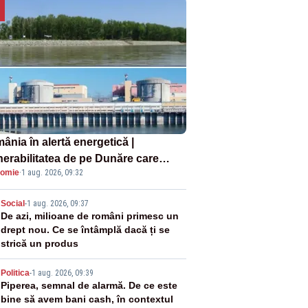
ânia în alertă energetică |
nerabilitatea de pe Dunăre care
omie
·
1 aug. 2026, 09:32
e în pericol Centrala Cernavodă era
oscută de pe vremea lui Ceaușescu
2
Social
-
1 aug. 2026, 09:37
De azi, milioane de români primesc un
drept nou. Ce se întâmplă dacă ți se
strică un produs
3
Politica
-
1 aug. 2026, 09:39
Piperea, semnal de alarmă. De ce este
bine să avem bani cash, în contextul