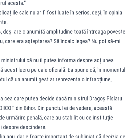
rul acesta.”
cațiile sale nu ar fi fost luate în serios, deși, în opinia
nte.
s, deși are o anumită amplitudine toată întreaga poveste
ou, care era așteptarea? Să încalc legea? Nu pot să-mi
 ministrului că nu îl putea informa despre acțiunea
ră acest lucru pe cale oficială. Ea spune că, în momentul
ptul că un anumit gest ar reprezenta o infracțiune,
ra cea care putea decide dacă ministrul Dragoș Pîslaru
DIICOT din Bihor. Din punctul ei de vedere, această
e urmărire penală, care au stabilit cu ce instituție
ii despre descindere.
din nou, dar e foarte important de subliniat că decizia de