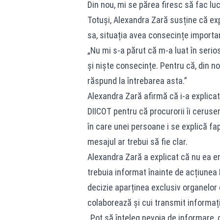
Din nou, mi se părea firesc să fac luc
Totuși, Alexandra Zară susține că expli
sa, situația avea consecințe importa
„Nu mi s-a părut că m-a luat în serio
și niște consecințe. Pentru că, din n
răspund la întrebarea asta.”
Alexandra Zară afirmă că i-a explicat
DIICOT pentru că procurorii îi ceruse
în care unei persoane i se explică fa
mesajul ar trebui să fie clar.
Alexandra Zară a explicat că nu ea e
trebuia informat înainte de acțiunea 
decizie aparținea exclusiv organelor d
colaborează și cui transmit informaț
„Pot să înțeleg nevoia de informare, 