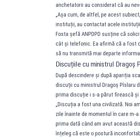
anchetatorii au considerat că au nevo
„Așa cum, de altfel, pe acest subiect
instituții, au contactat acele instituții
Fosta șefă ANPDPD susține că solicita
cât și telefonic. Ea afirmă că a fost 
să nu transmită mai departe informaț
Discuțiile cu ministrul Dragoș 
După descindere și după apariția scan
discuții cu ministrul Dragoș Pîslaru
prima discuție i s-a părut firească și
„Discuția a fost una civilizată. Noi am
zile înainte de momentul în care m-
prima dată când am avut această disc
înțeleg că este o postură inconfortab