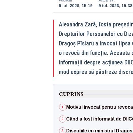
Publicat
Actualizat
9 iul. 2026, 15:19
9 iul. 2026, 15:38
Alexandra Zară, fosta președin
Drepturilor Persoanelor cu Diza
Dragoș Pîslaru a invocat lipsa 
o revocă din funcție. Aceasta 
informații despre acțiunea DIIC
mod expres să păstreze discre
CUPRINS
Motivul invocat pentru revoca
1
Când a fost informată de DII
2
Discuțiile cu ministrul Dragoș
3