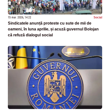
15 mar. 2026, 14:22
Social
Sindicatele anunță proteste cu sute de mii de
oameni, în luna aprilie, și acuză guvernul Bolojan
că refuză dialogul social