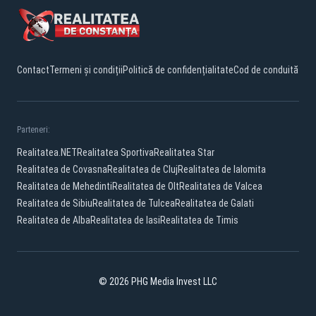
Contact
Termeni și condiții
Politică de confidențialitate
Cod de conduită
Parteneri:
Realitatea.NET
Realitatea Sportiva
Realitatea Star
Realitatea de Covasna
Realitatea de Cluj
Realitatea de Ialomita
Realitatea de Mehedinti
Realitatea de Olt
Realitatea de Valcea
Realitatea de Sibiu
Realitatea de Tulcea
Realitatea de Galati
Realitatea de Alba
Realitatea de Iasi
Realitatea de Timis
© 2026 PHG Media Invest LLC
Facebook
YouTube
TikTok