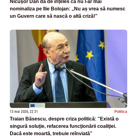
Nicușor Dan dă de înțeles că nu l-ar mai
nominaliza pe Ilie Bolojan: „Nu aș vrea să numesc
un Guvern care să nască o altă criză!”
13 mai 2026, 22:31
Politica
Traian Băsescu, despre criza politică: ”Există o
singură soluţie, refacerea funcţionării coaliţiei.
Dacă este moartă, trebuie reînviată”