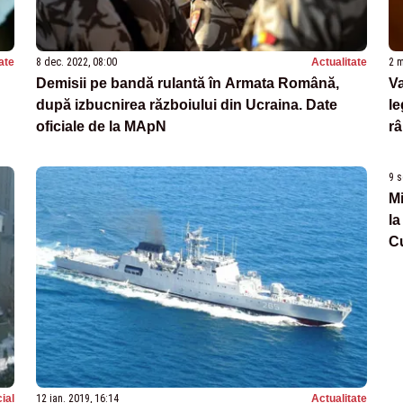
ate
8 dec. 2022, 08:00
Actualitate
2 m
Demisii pe bandă rulantă în Armata Română,
Va
după izbucnirea războiului din Ucraina. Date
le
oficiale de la MApN
râ
9 s
Mi
la
C
ial
12 ian. 2019, 16:14
Actualitate