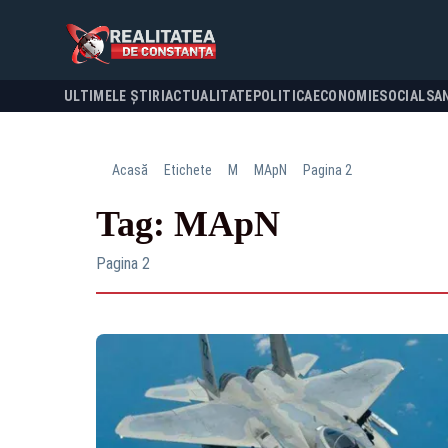
ULTIMELE ȘTIRI
ACTUALITATE
POLITICA
ECONOMIE
SOCIAL
SA
Acasă
Etichete
M
MApN
Pagina 2
Tag: MApN
Pagina 2