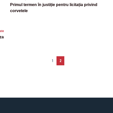
Primul termen în justiție pentru licitația privind
corvetele
ate
za
1
2