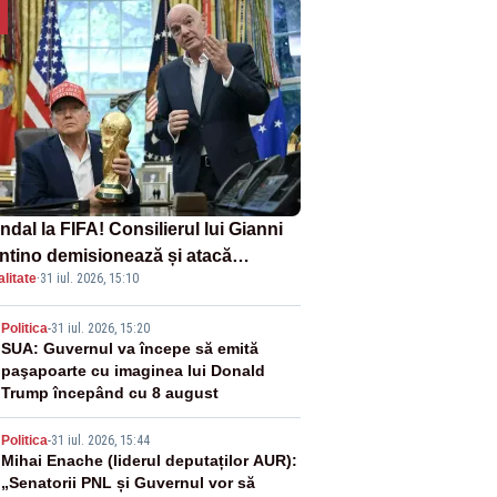
dal la FIFA! Consilierul lui Gianni
antino demisionează și atacă
litate
·
31 iul. 2026, 15:10
ectul privind investitorii străini
2
Politica
-
31 iul. 2026, 15:20
SUA: Guvernul va începe să emită
paşapoarte cu imaginea lui Donald
Trump începând cu 8 august
3
Politica
-
31 iul. 2026, 15:44
Mihai Enache (liderul deputaților AUR):
„Senatorii PNL și Guvernul vor să