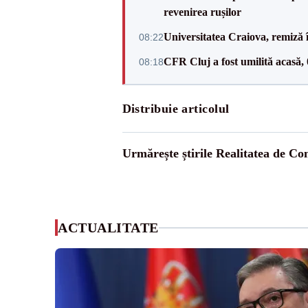
revenirea rușilor
Universitatea Craiova, remiză 
08:22
CFR Cluj a fost umilită acasă,
08:18
Distribuie articolul
Urmărește știrile Realitatea de Co
ACTUALITATE