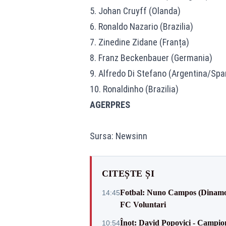
5. Johan Cruyff (Olanda)
6. Ronaldo Nazario (Brazilia)
7. Zinedine Zidane (Franța)
8. Franz Beckenbauer (Germania)
9. Alfredo Di Stefano (Argentina/Spa
10. Ronaldinho (Brazilia)
AGERPRES
Sursa: Newsinn
CITEȘTE ȘI
Fotbal: Nuno Campos (Dinamo) -
14:45
FC Voluntari
Înot: David Popovici - Campion
10:54