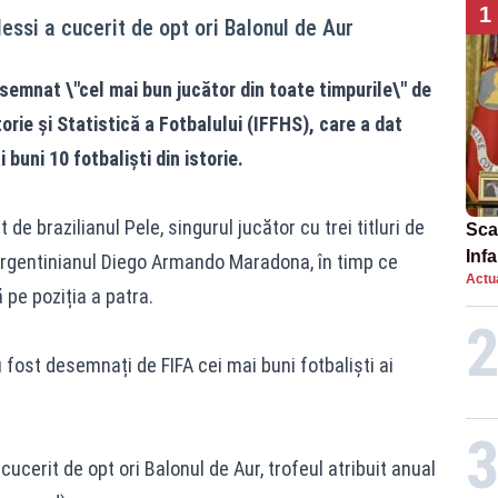
1
Messi a cucerit de opt ori Balonul de Aur
semnat \"cel mai bun jucător din toate timpurile\" de
orie și Statistică a Fotbalului (IFFHS), care a dat
 buni 10 fotbaliști din istorie.
e brazilianul Pele, singurul jucător cu trei titluri de
Scan
Inf
argentinianul Diego Armando Maradona, în timp ce
Actua
proi
 pe poziția a patra.
fost desemnați de FIFA cei mai buni fotbaliști ai
cucerit de opt ori Balonul de Aur, trofeul atribuit anual