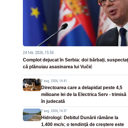
24 feb. 2026, 15:50
Complot dejucat în Serbia: doi bărbați, suspectaț
că plănuiau asasinarea lui Vučić
7 aug. 2026, 14:41
Directoarea care a delapidat peste 4,5
milioane lei de la Electrica Serv - trimisă
în judecată
7 aug. 2026, 14:37
Hidrologi: Debitul Dunării rămâne la
1.400 mc/s; o tendință de creștere este