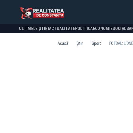
ULTIMELE ȘTIRI
ACTUALITATE
POLITICA
ECONOMIE
SOCIAL
SA
Acasă
Știri
Sport
FOTBAL: LION