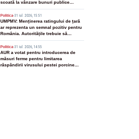
scoată la vânzare bunuri publice
pentru a stinge datoriile pentru
4
vaccinurile Pfizer!”
Politica
-
31 iul. 2026, 15:51
UMPMV: Menținerea ratingului de țară
ar reprezenta un semnal pozitiv pentru
România. Autoritățile trebuie să
continue consolidarea stabilității
5
economice și financiare
Politica
-
31 iul. 2026, 14:55
AUR a votat pentru introducerea de
măsuri ferme pentru limitarea
răspândirii virusului pestei porcine
africane