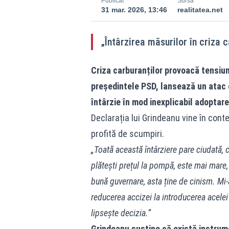
Publicat
Sursă
31 mar. 2026, 13:46
realitatea.net
„Întârzirea măsurilor în criza 
Criza carburanților provoacă tensiun
președintele PSD, lansează un atac 
întârzie în mod inexplicabil adoptar
Declarația lui Grindeanu vine în conte
profită de scumpiri.
„Toată această întârziere pare ciudată, 
plătești prețul la pompă, este mai mare,
bună guvernare, asta ține de cinism. Mi-aș
reducerea accizei la introducerea acelei v
lipsește decizia.”
Grindeanu susține că există instrume