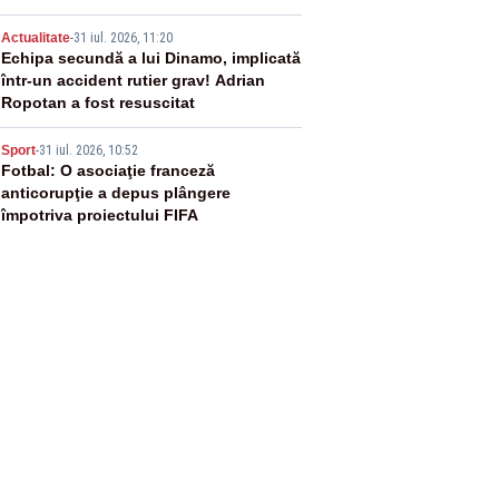
externe în fața incendiilor de
4
vegetație!”
Actualitate
-
31 iul. 2026, 11:20
Echipa secundă a lui Dinamo, implicată
într-un accident rutier grav! Adrian
Ropotan a fost resuscitat
5
Sport
-
31 iul. 2026, 10:52
Fotbal: O asociaţie franceză
anticorupţie a depus plângere
împotriva proiectului FIFA