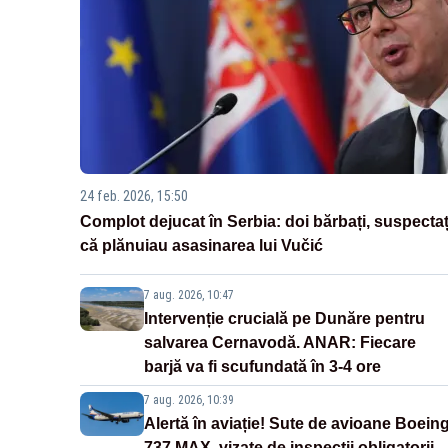
24 feb. 2026, 15:50
Complot dejucat în Serbia: doi bărbați, suspectaț
că plănuiau asasinarea lui Vučić
7 aug. 2026, 10:47
Intervenție crucială pe Dunăre pentru
salvarea Cernavodă. ANAR: Fiecare
barjă va fi scufundată în 3-4 ore
7 aug. 2026, 10:39
Alertă în aviație! Sute de avioane Boein
737 MAX, vizate de inspecții obligatorii,