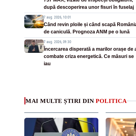
după descoperirea unor fisuri în fuselaj
7 aug. 2026, 10:01
Când revin ploile și când scapă Români
de caniculă. Prognoza ANM pe o lună
7 aug. 2026, 09:30
Încercarea disperată a marilor orașe de 
combate criza energetică. Ce măsuri se
iau
MAI MULTE ȘTIRI DIN
POLITICA