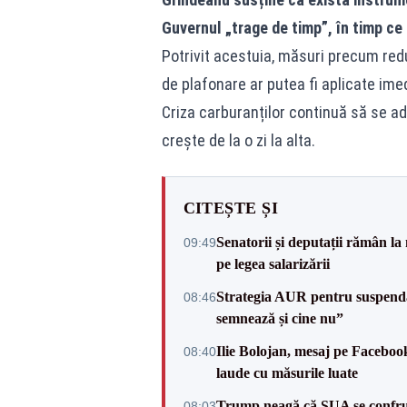
Guvernul „trage de timp”, în timp ce
Potrivit acestuia, măsuri precum red
de plafonare ar putea fi aplicate imed
Criza carburanților continuă să se a
crește de la o zi la alta.
CITEȘTE ȘI
Senatorii și deputații rămân la
09:49
pe legea salarizării
Strategia AUR pentru suspend
08:46
semnează și cine nu”
Ilie Bolojan, mesaj pe Facebook
08:40
laude cu măsurile luate
Trump neagă că SUA se confru
08:03