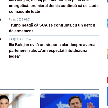
energetică: premierul demis continuă să se laude
cu măsurile luate
a
7 aug. 2026, 08:03
Trump neagă că SUA se confruntă cu un deficit
de armament
a
6 aug. 2026, 16:34
Ilie Bolojan evită un răspuns clar despre averea
partenerei sale: „Am respectat întotdeauna
legea”