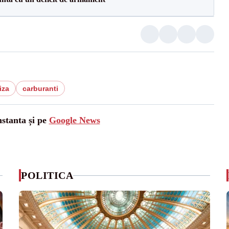
iza
carburanti
nstanta și pe
Google News
POLITICA