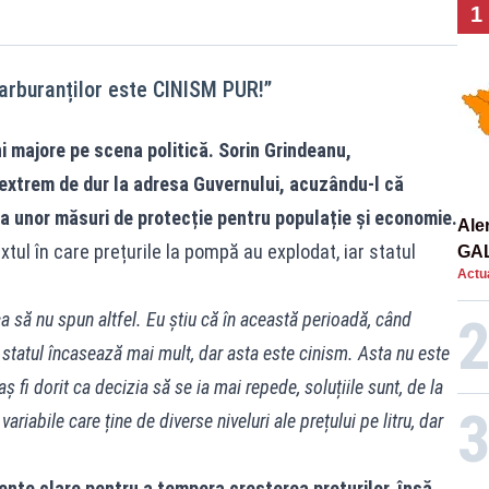
1
carburanților este CINISM PUR!”
i majore pe scena politică. Sorin Grindeanu,
extrem de dur la adresa Guvernului, acuzându-l că
ea unor măsuri de protecție pentru populație și economie.
Ale
xtul în care prețurile la pompă au explodat, iar statul
GA
Actua
ca să nu spun altfel. Eu știu că în această perioadă, când
 statul încasează mai mult, dar asta este cinism. Asta nu este
 fi dorit ca decizia să se ia mai repede, soluțiile sunt, de la
ariabile care ține de diverse niveluri ale prețului pe litru, dar
nte clare pentru a tempera creșterea prețurilor, însă