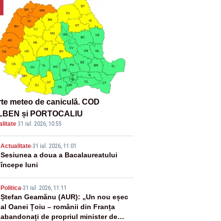
rte meteo de caniculă. COD
LBEN și PORTOCALIU
litate
·
31 iul. 2026, 10:55
2
Actualitate
-
31 iul. 2026, 11:01
Sesiunea a doua a Bacalaureatului
începe luni
3
Politica
-
31 iul. 2026, 11:11
Ștefan Geamănu (AUR): „Un nou eșec
al Oanei Țoiu – românii din Franța
abandonați de propriul minister de