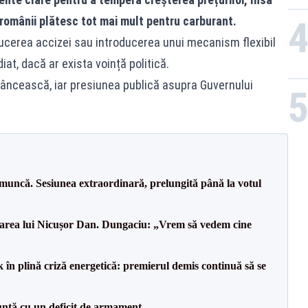
 românii plătesc tot mai mult pentru carburant.
ucerea accizei sau introducerea unui mecanism flexibil
iat, dacă ar exista voință politică.
dâncească, iar presiunea publică asupra Guvernului
 muncă. Sesiunea extraordinară, prelungită până la votul
area lui Nicușor Dan. Dungaciu: „Vrem să vedem cine
 în plină criză energetică: premierul demis continuă să se
ntă cu un deficit de armament