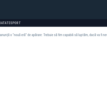
NATATE
SPORT
nunță o "nouă eră" de apărare: Trebuie să fim capabili să luptăm, dacă va fi nev