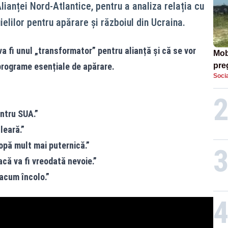
lianței Nord-Atlantice, pentru a analiza relația cu
ielilor pentru apărare și războiul din Ucraina.
 fi unul „transformator” pentru alianță și că se vor
Mob
programe esențiale de apărare.
preg
Socia
căt
ntru SUA.”
leară.”
opă mult mai puternică.”
că va fi vreodată nevoie.”
acum încolo.”