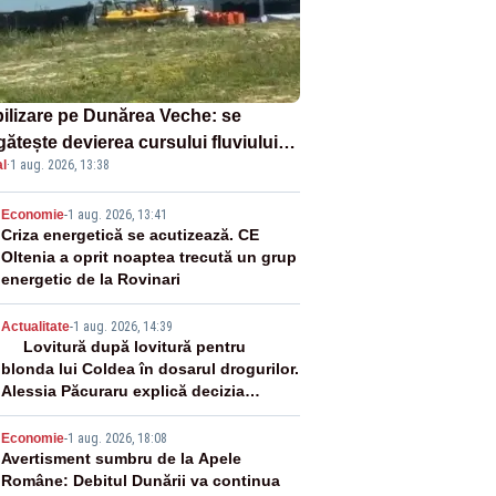
ilizare pe Dunărea Veche: se
ătește devierea cursului fluviului
l
·
1 aug. 2026, 13:38
re Cernavodă – VIDEO
2
Economie
-
1 aug. 2026, 13:41
Criza energetică se acutizează. CE
Oltenia a oprit noaptea trecută un grup
energetic de la Rovinari
3
Actualitate
-
1 aug. 2026, 14:39
Lovitură după lovitură pentru
blonda lui Coldea în dosarul drogurilor.
Alessia Păcuraru explică decizia
magistraților
4
Economie
-
1 aug. 2026, 18:08
Avertisment sumbru de la Apele
Române: Debitul Dunării va continua