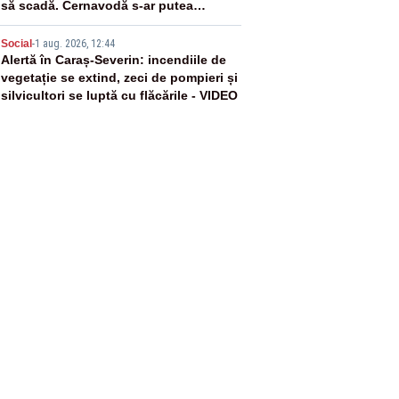
să scadă. Cernavodă s-ar putea
închide în 4 zile
5
Social
-
1 aug. 2026, 12:44
Alertă în Caraș-Severin: incendiile de
vegetație se extind, zeci de pompieri și
silvicultori se luptă cu flăcările - VIDEO