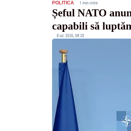
·
POLITICA
1 min citire
Șeful NATO anunț
capabili să luptă
8 iul. 2026, 08:20