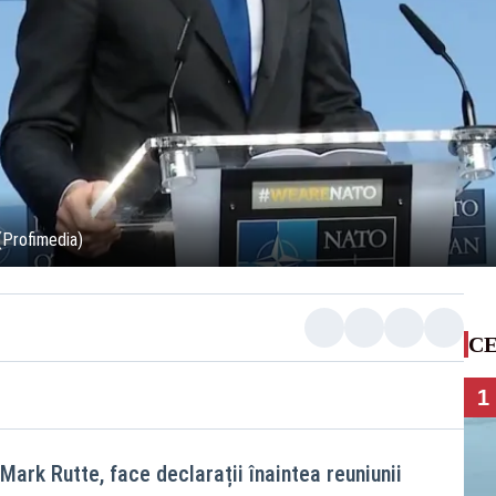
(Profimedia)
CE
1
 Mark Rutte, face declarații înaintea reuniunii