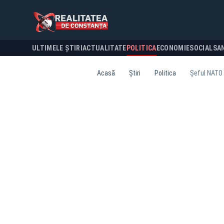
ULTIMELE ȘTIRI
ACTUALITATE
POLITICA
ECONOMIE
SOCIAL
SA
Acasă
Știri
Politica
Șeful NATO a