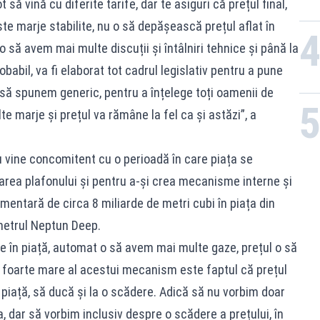
 să vină cu diferite tarife, dar te asiguri că prețul final,
te marje stabilite, nu o să depășească prețul aflat în
 o să avem mai multe discuții și întâlniri tehnice și până la
obabil, va fi elaborat tot cadrul legislativ pentru a pune
 să spunem generic, pentru a înțelege toți oamenii de
te marje și prețul va rămâne la fel ca și astăzi”, a
u vine concomitent cu o perioadă în care piața se
area plafonului și pentru a-și crea mecanisme interne și
imentară de circa 8 miliarde de metri cubi în piața din
metrul Neptun Deep.
e în piață, automat o să avem mai multe gaze, prețul o să
l foarte mare al acestui mecanism este faptul că prețul
 piață, să ducă și la o scădere. Adică să nu vorbim doar
, dar să vorbim inclusiv despre o scădere a prețului, în