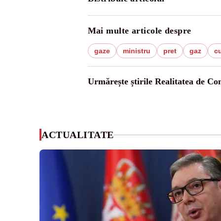
Mai multe articole despre
gaze
ministru
pret
gaz
c
Urmărește știrile Realitatea de Co
ACTUALITATE