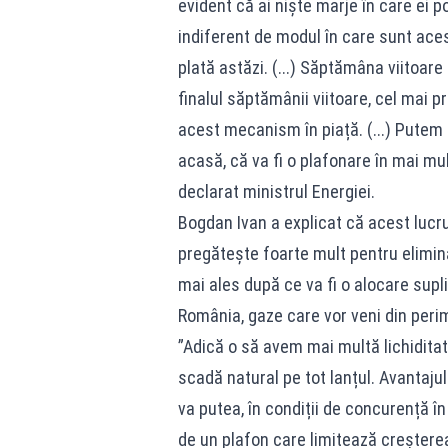
evident că ai niște marje în care ei pot
indiferent de modul în care sunt aces
plată astăzi. (...) Săptămâna viitoare
finalul săptămânii viitoare, cel mai pr
acest mecanism în piață. (...) Putem
acasă, că va fi o plafonare în mai mul
declarat ministrul Energiei.
Bogdan Ivan a explicat că acest lucr
pregătește foarte mult pentru elimin
mai ales după ce va fi o alocare supl
România, gaze care vor veni din peri
”Adică o să avem mai multă lichiditat
scadă natural pe tot lanțul. Avantaju
va putea, în condiții de concurență în
de un plafon care limitează creșterea