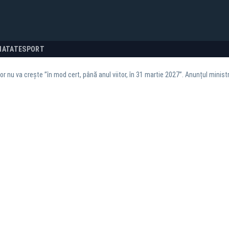
NATATE
SPORT
or nu va crește ”în mod cert, până anul viitor, în 31 martie 2027”. Anunțul ministr