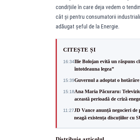
condițiile în care deja vedem o tendin
cât și pentru consumatorii industriali
adăugat șeful de la Energie.
CITEȘTE ȘI
Ilie Bolojan evită un răspuns c
16:34
întotdeauna legea”
Guvernul a adoptat o hotărâre 
15:39
Ana Maria Păcuraru: Televiziune
15:18
această perioadă de criză enege
JD Vance anunță negocieri de pa
11:27
neagă existența discuțiilor cu 
Distribuie articolul