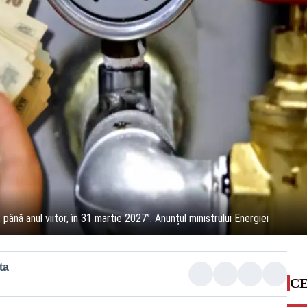
până anul viitor, în 31 martie 2027”. Anunțul ministrului Energiei
ta
CE