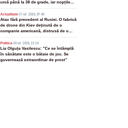
urcă până la 38 de grade, iar nopțile
devin tropicale
4
Actualitate
-
31 iul. 2026, 07:40
Atac fără precedent al Rusiei. O fabrică
de drone din Kiev deținută de o
companie americană, distrusă de o
rachetă rusească
5
Politica
-
30 iul. 2026, 23:24
Lia Olguța Vasilescu: ”Ce se întâmplă
în sănătate este o bătaie de joc. Se
guvernează extraordinar de prost”