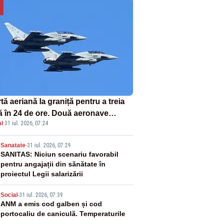
tă aeriană la graniță pentru a treia
ă în 24 de ore. Două aeronave
l
·
31 iul. 2026, 07:24
fighter britanice au fost ridicate de
ol
2
Sanatate
-
31 iul. 2026, 07:29
SANITAS: Niciun scenariu favorabil
pentru angajații din sănătate în
proiectul Legii salarizării
3
Social
-
31 iul. 2026, 07:39
ANM a emis cod galben și cod
portocaliu de caniculă. Temperaturile