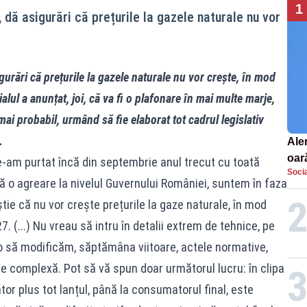
1
, dă asigurări că prețurile la gazele naturale nu vor
gurări că prețurile la gazele naturale nu vor crește, în mod
cialul a anunțat, joi, că va fi o plafonare în mai multe marje,
 mai probabil, urmând să fie elaborat tot cadrul legislativ
.
Aler
oar
le-am purtat încă din septembrie anul trecut cu toată
Socia
Euro
pă o agreare la nivelul Guvernului României, suntem în faza
la s
tie că nu vor crește prețurile la gaze naturale, în mod
27. (...) Nu vreau să intru în detalii extrem de tehnice, pe
 o să modificăm, săptămâna viitoare, actele normative,
te complexă. Pot să vă spun doar următorul lucru: în clipa
tor plus tot lanțul, până la consumatorul final, este