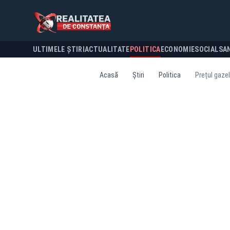
ULTIMELE ȘTIRI
ACTUALITATE
POLITICA
ECONOMIE
SOCIAL
SA
Acasă
Știri
Politica
Prețul gazel