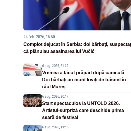
24 feb. 2026, 15:50
Complot dejucat în Serbia: doi bărbați, suspectaț
că plănuiau asasinarea lui Vučić
6 aug. 2026, 21:39
Vremea a făcut prăpăd după caniculă.
Doi bărbați au murit loviți de trăsnet în
râul Mureș
6 aug. 2026, 20:17
Start spectaculos la UNTOLD 2026.
Artistul-surpriză care deschide prima
seară de festival
6 aug. 2026, 19:56