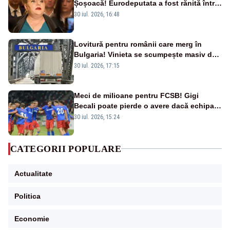
Șoșoacă! Eurodeputata a fost rănită într-
un accident rutier
30 iul. 2026, 16:48
Lovitură pentru românii care merg în
Bulgaria! Vinieta se scumpește masiv de
la 1 august
30 iul. 2026, 17:15
Meci de milioane pentru FCSB! Gigi
Becali poate pierde o avere dacă echipa
este eliminată de FK Auda
30 iul. 2026, 15:24
CATEGORII POPULARE
Actualitate
Politica
Economie