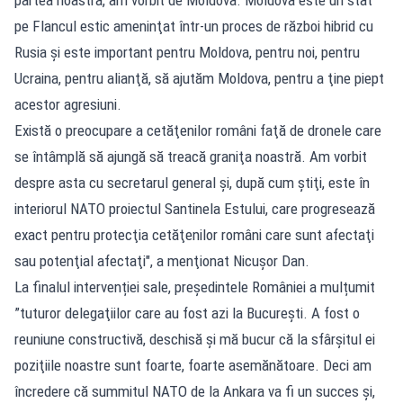
pe Flancul estic ameninţat într-un proces de război hibrid cu
Rusia şi este important pentru Moldova, pentru noi, pentru
Ucraina, pentru alianţă, să ajutăm Moldova, pentru a ţine piept
acestor agresiuni.
Există o preocupare a cetăţenilor români faţă de dronele care
se întâmplă să ajungă să treacă graniţa noastră. Am vorbit
despre asta cu secretarul general şi, după cum ştiţi, este în
interiorul NATO proiectul Santinela Estului, care progresează
exact pentru protecţia cetăţenilor români care sunt afectaţi
sau potenţial afectaţi", a menţionat Nicuşor Dan.
La finalul intervenției sale, președintele României a mulțumit
”tuturor delegaţiilor care au fost azi la Bucureşti. A fost o
reuniune constructivă, deschisă şi mă bucur că la sfârşitul ei
poziţiile noastre sunt foarte, foarte asemănătoare. Deci am
încredere că summitul NATO de la Ankara va fi un succes şi,