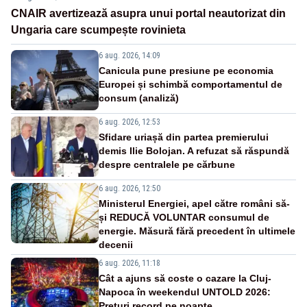
CNAIR avertizează asupra unui portal neautorizat din
Ungaria care scumpește rovinieta
6 aug. 2026, 14:09
Canicula pune presiune pe economia
Europei și schimbă comportamentul de
consum (analiză)
6 aug. 2026, 12:53
Sfidare uriașă din partea premierului
demis Ilie Bolojan. A refuzat să răspundă
despre centralele pe cărbune
6 aug. 2026, 12:50
Ministerul Energiei, apel către români să-
și REDUCĂ VOLUNTAR consumul de
energie. Măsură fără precedent în ultimele
decenii
6 aug. 2026, 11:18
Cât a ajuns să coste o cazare la Cluj-
Napoca în weekendul UNTOLD 2026:
Prețuri record pe noapte