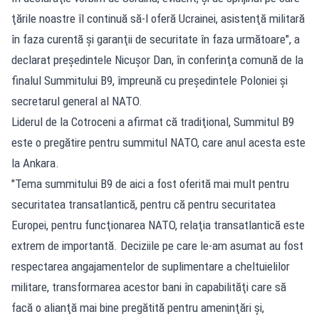
ţările noastre îl continuă să-l oferă Ucrainei, asistenţă militară
în faza curentă şi garanţii de securitate în faza următoare", a
declarat preşedintele Nicuşor Dan, în conferinţa comună de la
finalul Summitului B9, împreună cu preşedintele Poloniei şi
secretarul general al NATO.
Liderul de la Cotroceni a afirmat că tradiţional, Summitul B9
este o pregătire pentru summitul NATO, care anul acesta este
la Ankara.
"Tema summitului B9 de aici a fost oferită mai mult pentru
securitatea transatlantică, pentru că pentru securitatea
Europei, pentru funcţionarea NATO, relaţia transatlantică este
extrem de importantă. Deciziile pe care le-am asumat au fost
respectarea angajamentelor de suplimentare a cheltuielilor
militare, transformarea acestor bani în capabilităţi care să
facă o alianţă mai bine pregătită pentru ameninţări şi,