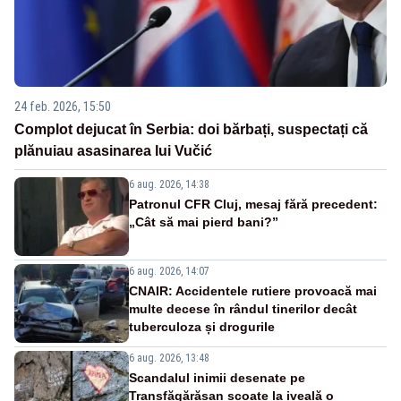
24 feb. 2026, 15:50
Complot dejucat în Serbia: doi bărbați, suspectați că
plănuiau asasinarea lui Vučić
6 aug. 2026, 14:38
Patronul CFR Cluj, mesaj fără precedent:
„Cât să mai pierd bani?”
6 aug. 2026, 14:07
CNAIR: Accidentele rutiere provoacă mai
multe decese în rândul tinerilor decât
tuberculoza și drogurile
6 aug. 2026, 13:48
Scandalul inimii desenate pe
Transfăgărășan scoate la iveală o