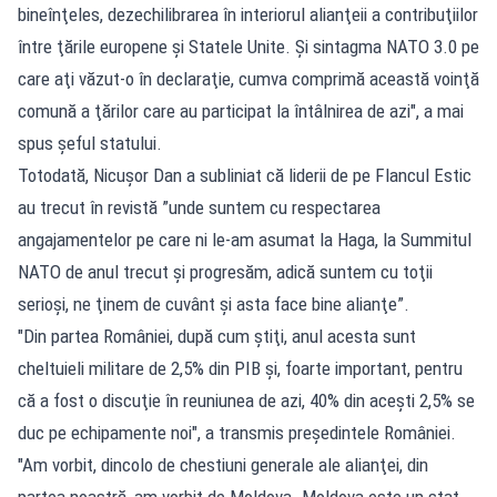
bineînţeles, dezechilibrarea în interiorul alianţeii a contribuţiilor
între ţările europene şi Statele Unite. Şi sintagma NATO 3.0 pe
care aţi văzut-o în declaraţie, cumva comprimă această voinţă
comună a ţărilor care au participat la întâlnirea de azi", a mai
spus şeful statului.
Totodată, Nicușor Dan a subliniat că liderii de pe Flancul Estic
au trecut în revistă ”unde suntem cu respectarea
angajamentelor pe care ni le-am asumat la Haga, la Summitul
NATO de anul trecut şi progresăm, adică suntem cu toţii
serioşi, ne ţinem de cuvânt şi asta face bine alianţe”.
"Din partea României, după cum ştiţi, anul acesta sunt
cheltuieli militare de 2,5% din PIB şi, foarte important, pentru
că a fost o discuţie în reuniunea de azi, 40% din aceşti 2,5% se
duc pe echipamente noi", a transmis preşedintele României.
"Am vorbit, dincolo de chestiuni generale ale alianţei, din
partea noastră, am vorbit de Moldova. Moldova este un stat