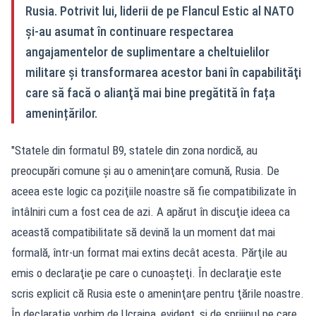
Rusia. Potrivit lui, liderii de pe Flancul Estic al NATO
și-au asumat în continuare respectarea
angajamentelor de suplimentare a cheltuielilor
militare și transformarea acestor bani în capabilităţi
care să facă o alianţă mai bine pregătită în fața
amenințărilor.
"Statele din formatul B9, statele din zona nordică, au
preocupări comune şi au o ameninţare comună, Rusia. De
aceea este logic ca poziţiile noastre să fie compatibilizate în
întâlniri cum a fost cea de azi. A apărut în discuţie ideea ca
această compatibilitate să devină la un moment dat mai
formală, într-un format mai extins decât acesta. Părţile au
emis o declaraţie pe care o cunoaşteţi. În declaraţie este
scris explicit că Rusia este o ameninţare pentru ţările noastre.
În declaraţie vorbim de Ucraina, evident, şi de sprijinul pe care