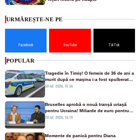
URMĂREȘTE-NE PE
Facebook
YouTube
TikTok
POPULAR
Tragedie în Timiș! O femeie de 36 de ani a
murit după ce mașina i-a fost spulberată
de tren
30 iul. 2026, 15:36
Bruxelles aprobă o nouă tranșă uriașă
pentru Ucraina! Miliarde de euro pentru
armament și apărare
30 iul. 2026, 16:19
Momente de panică pentru Diana