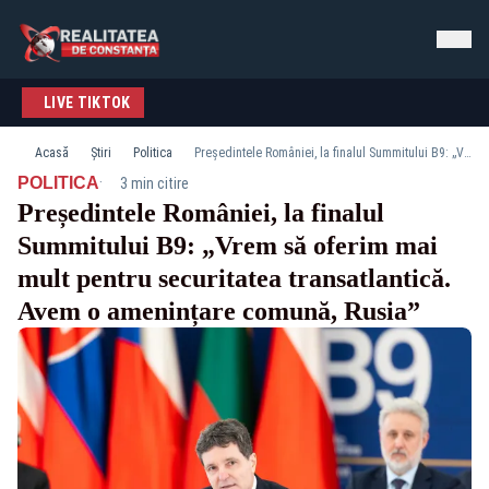
LIVE TIKTOK
Acasă
Știri
Politica
Președintele României, la finalul Summitului B9: „Vrem să oferim mai mult pentru securitatea transatlantică. Avem o amenințare comună, Rusia”
·
POLITICA
3 min citire
Președintele României, la finalul
Summitului B9: „Vrem să oferim mai
mult pentru securitatea transatlantică.
Avem o amenințare comună, Rusia”