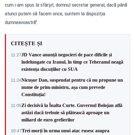
cum i-am spus la sfârşit, domnul secretar general, dacă până
atunci putem să facem orice, suntem la dispoziţia
dumneavoastră".
CITEȘTE ȘI
JD Vance anunță negocieri de pace dificile și
11:27
îndelungate cu Iranul, în timp ce Teheranul neagă
existența discuțiilor cu SUA
Nicușor Dan, suspendat pentru că nu propune un
11:24
nume de prim-ministru, așa cum prevede
Constituția!
Zi decisivă la Înalta Curte. Guvernul Bolojan află
11:05
astăzi dacă trebuie să plătească aproape un
miliard de euro grefierilor
Trei morți în urma unui atac rusesc asupra
10:47