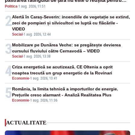
păstrarea ratingului de țară nu este o reușită pentru
Politica
·
1 aug. 2026, 11:51
Guvernul Bolojan”
2
Alertă în Caraș-Severin: incendiile de vegetație se extind,
zeci de pompieri și silvicultori se luptă cu flăcările -
VIDEO
Social
-
1 aug. 2026, 12:44
3
Mobilizare pe Dunărea Veche: se pregătește devierea
cursului fluviului către Cernavodă – VIDEO
Social
-
1 aug. 2026, 13:38
4
Criza energetică se acutizează. CE Oltenia a oprit
noaptea trecută un grup energetic de la Rovinari
Economie
-
1 aug. 2026, 13:41
5
România, la limita tehnică a importurilor de energie.
Prețurile cresc alarmant - Analiză Realitatea Plus
Economie
-
1 aug. 2026, 11:36
ACTUALITATE