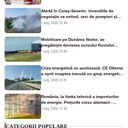
Alertă în Caraș-Severin: incendiile de
vegetație se extind, zeci de pompieri și
silvicultori se luptă cu flăcările - VIDEO
1 aug. 2026, 12:44
Mobilizare pe Dunărea Veche: se
pregătește devierea cursului fluviului
către Cernavodă – VIDEO
1 aug. 2026, 13:38
Criza energetică se acutizează. CE Oltenia
a oprit noaptea trecută un grup energetic
de la Rovinari
1 aug. 2026, 13:41
România, la limita tehnică a importurilor
de energie. Prețurile cresc alarmant -
Analiză Realitatea Plus
1 aug. 2026, 11:36
CATEGORII POPULARE