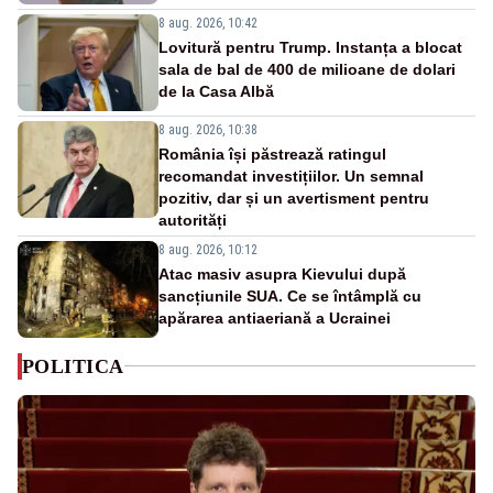
8 aug. 2026, 10:42
Lovitură pentru Trump. Instanța a blocat
sala de bal de 400 de milioane de dolari
de la Casa Albă
8 aug. 2026, 10:38
România își păstrează ratingul
recomandat investițiilor. Un semnal
pozitiv, dar și un avertisment pentru
autorități
8 aug. 2026, 10:12
Atac masiv asupra Kievului după
sancțiunile SUA. Ce se întâmplă cu
apărarea antiaeriană a Ucrainei
POLITICA