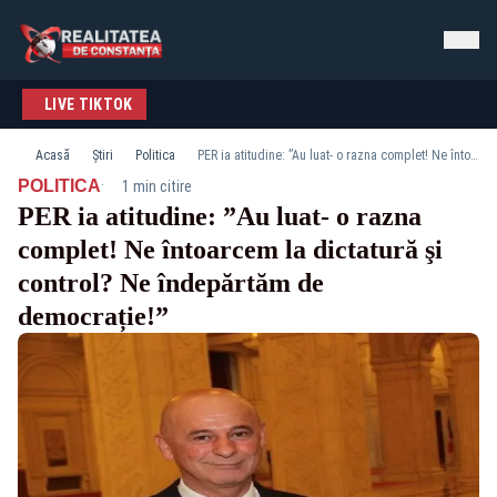
LIVE TIKTOK
Acasă
Știri
Politica
PER ia atitudine: ”Au luat- o razna complet! Ne întoarcem la dictatură şi control? Ne îndepărtăm de democrație!”
·
POLITICA
1 min citire
PER ia atitudine: ”Au luat- o razna
complet! Ne întoarcem la dictatură şi
control? Ne îndepărtăm de
democrație!”