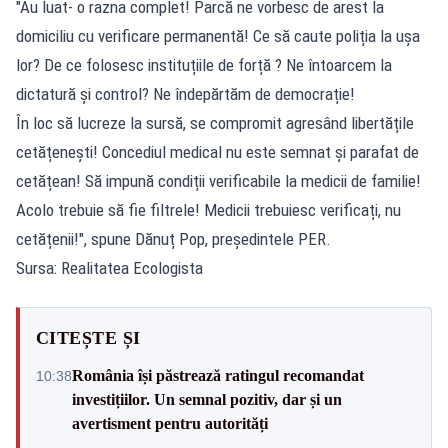
"Au luat- o razna complet! Parcă ne vorbesc de arest la
domiciliu cu verificare permanentă! Ce să caute poliția la uşa
lor? De ce folosesc instituțiile de forță ? Ne întoarcem la
dictatură şi control? Ne îndepărtăm de democrație!
În loc să lucreze la sursă, se compromit agresând libertățile
cetățeneşti! Concediul medical nu este semnat şi parafat de
cetățean! Să impună condiții verificabile la medicii de familie!
Acolo trebuie să fie filtrele! Medicii trebuiesc verificați, nu
cetățenii!", spune Dănuț Pop, președintele PER.
Sursa: Realitatea Ecologista
CITEȘTE ȘI
România își păstrează ratingul recomandat
10:38
investițiilor. Un semnal pozitiv, dar și un
avertisment pentru autorități