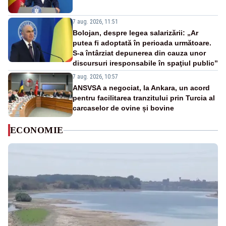
7 aug. 2026, 11:51
Bolojan, despre legea salarizării: „Ar
putea fi adoptată în perioada următoare.
S-a întârziat depunerea din cauza unor
discursuri iresponsabile în spaţiul public”
7 aug. 2026, 10:57
ANSVSA a negociat, la Ankara, un acord
pentru facilitarea tranzitului prin Turcia al
carcaselor de ovine și bovine
ECONOMIE