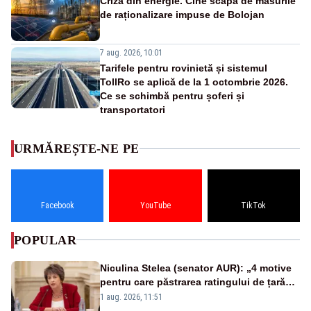
Criza din energie. Cine scapă de măsurile
de raționalizare impuse de Bolojan
7 aug. 2026, 10:01
Tarifele pentru rovinietă și sistemul
TollRo se aplică de la 1 octombrie 2026.
Ce se schimbă pentru șoferi și
transportatori
URMĂREȘTE-NE PE
Facebook
YouTube
TikTok
POPULAR
Niculina Stelea (senator AUR): „4 motive
pentru care păstrarea ratingului de țară
nu este o reușită pentru Guvernul
1 aug. 2026, 11:51
Bolojan”