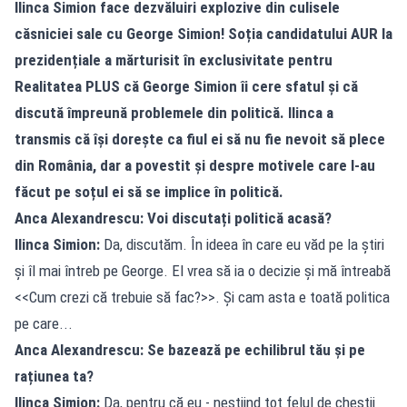
Ilinca Simion face dezvăluiri explozive din culisele
căsniciei sale cu George Simion! Soția candidatului AUR la
prezidențiale a mărturisit în exclusivitate pentru
Realitatea PLUS că George Simion îi cere sfatul și că
discută împreună problemele din politică. Ilinca a
transmis că își dorește ca fiul ei să nu fie nevoit să plece
din România, dar a povestit și despre motivele care l-au
făcut pe soțul ei să se implice în politică.
Anca Alexandrescu: Voi discutați politică acasă?
Ilinca Simion:
Da, discutăm. În ideea în care eu văd pe la știri
și îl mai întreb pe George. El vrea să ia o decizie și mă întreabă
<<Cum crezi că trebuie să fac?>>. Și cam asta e toată politica
pe care...
Anca Alexandrescu: Se bazează pe echilibrul tău și pe
rațiunea ta?
Ilinca Simion:
Da, pentru că eu - neștiind tot felul de chestii