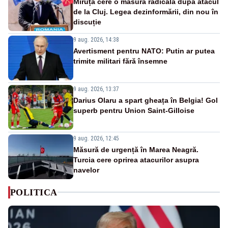
Miruță cere o măsură radicală după atacul
de la Cluj. Legea dezinformării, din nou în
discuție
9 aug. 2026, 14:38
Avertisment pentru NATO: Putin ar putea
trimite militari fără însemne
9 aug. 2026, 13:37
Darius Olaru a spart gheața în Belgia! Gol
superb pentru Union Saint-Gilloise
9 aug. 2026, 12:45
Măsură de urgență în Marea Neagră.
Turcia cere oprirea atacurilor asupra
navelor
POLITICA