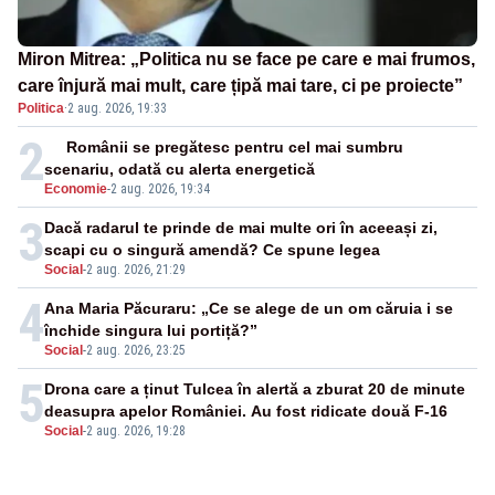
Miron Mitrea: „Politica nu se face pe care e mai frumos,
care înjură mai mult, care țipă mai tare, ci pe proiecte”
Politica
·
2 aug. 2026, 19:33
2
Românii se pregătesc pentru cel mai sumbru
scenariu, odată cu alerta energetică
Economie
-
2 aug. 2026, 19:34
3
Dacă radarul te prinde de mai multe ori în aceeași zi,
scapi cu o singură amendă? Ce spune legea
Social
-
2 aug. 2026, 21:29
4
Ana Maria Păcuraru: „Ce se alege de un om căruia i se
închide singura lui portiță?”
Social
-
2 aug. 2026, 23:25
5
Drona care a ținut Tulcea în alertă a zburat 20 de minute
deasupra apelor României. Au fost ridicate două F-16
Social
-
2 aug. 2026, 19:28