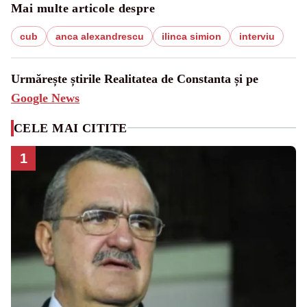
Mai multe articole despre
cub
anca alexandrescu
ilinca simion
interviu
Urmărește știrile Realitatea de Constanta și pe
Google News
CELE MAI CITITE
1