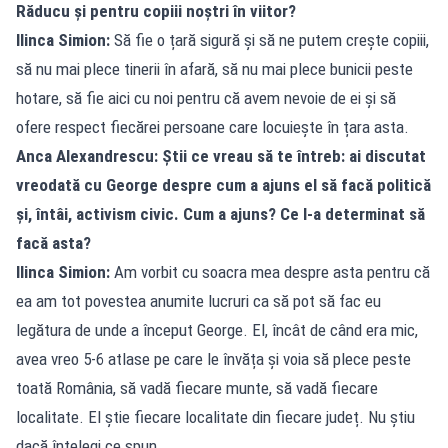
Răducu și pentru copiii noștri în viitor?
Ilinca Simion:
Să fie o țară sigură și să ne putem crește copiii,
să nu mai plece tinerii în afară, să nu mai plece bunicii peste
hotare, să fie aici cu noi pentru că avem nevoie de ei și să
ofere respect fiecărei persoane care locuiește în țara asta.
Anca Alexandrescu: Știi ce vreau să te întreb: ai discutat
vreodată cu George despre cum a ajuns el să facă politică
și, întâi, activism civic. Cum a ajuns? Ce l-a determinat să
facă asta?
Ilinca Simion:
Am vorbit cu soacra mea despre asta pentru că
ea am tot povestea anumite lucruri ca să pot să fac eu
legătura de unde a început George. El, încât de când era mic,
avea vreo 5-6 atlase pe care le învăța și voia să plece peste
toată România, să vadă fiecare munte, să vadă fiecare
localitate. El știe fiecare localitate din fiecare județ. Nu știu
dacă înțelegi ce spun.