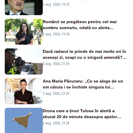
țipă mai tare, ci pe proiecte”
2 aug. 2026, 19:33
Românii se pregătesc pentru cel mai
sumbru scenariu, odată cu alerta
energetică
2 aug. 2026, 19:34
Dacă radarul te prinde de mai multe ori în
aceeași zi, scapi cu o singură amendă?
Ce spune legea
2 aug. 2026, 21:29
Ana Maria Păcuraru: „Ce se alege de un
om căruia i se închide singura lui
portiță?”
2 aug. 2026, 23:25
Drona care a ținut Tulcea în alertă a
zburat 20 de minute deasupra apelor
României. Au fost ridicate două F-16
2 aug. 2026, 19:28