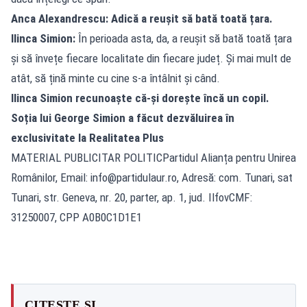
Anca Alexandrescu: Adică a reușit să bată toată țara.
Ilinca Simion:
În perioada asta, da, a reușit să bată toată țara
și să învețe fiecare localitate din fiecare județ. Și mai mult de
atât, să țină minte cu cine s-a întâlnit și când.
Ilinca Simion recunoaște că-și dorește încă un copil.
Soția lui George Simion a făcut dezvăluirea în
exclusivitate la Realitatea Plus
MATERIAL PUBLICITAR POLITICPartidul Alianța pentru Unirea
Românilor, Email:
info@partidulaur.ro
, Adresă: com. Tunari, sat
Tunari, str. Geneva, nr. 20, parter, ap. 1, jud. IlfovCMF:
31250007, CPP A0B0C1D1E1
CITEȘTE ȘI