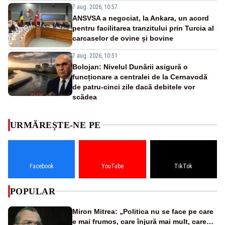
7 aug. 2026, 10:57
ANSVSA a negociat, la Ankara, un acord
pentru facilitarea tranzitului prin Turcia al
carcaselor de ovine și bovine
7 aug. 2026, 10:51
Bolojan: Nivelul Dunării asigură o
funcționare a centralei de la Cernavodă
de patru-cinci zile dacă debitele vor
scădea
URMĂREȘTE-NE PE
Facebook
YouTube
TikTok
POPULAR
Miron Mitrea: „Politica nu se face pe care
e mai frumos, care înjură mai mult, care