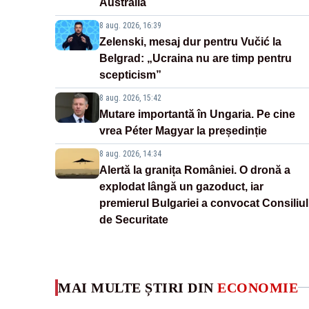
Australia
8 aug. 2026, 16:39
Zelenski, mesaj dur pentru Vučić la
Belgrad: „Ucraina nu are timp pentru
scepticism”
8 aug. 2026, 15:42
Mutare importantă în Ungaria. Pe cine
vrea Péter Magyar la președinție
8 aug. 2026, 14:34
Alertă la granița României. O dronă a
explodat lângă un gazoduct, iar
premierul Bulgariei a convocat Consiliul
de Securitate
MAI MULTE ȘTIRI DIN
ECONOMIE