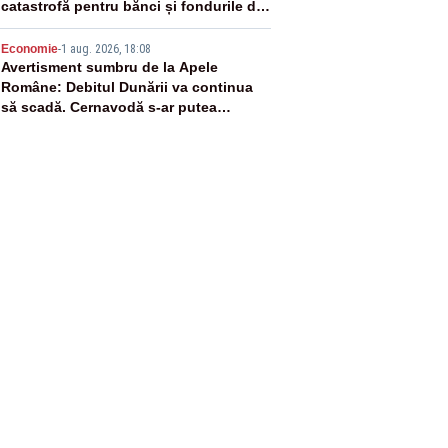
catastrofă pentru bănci și fondurile de
pensii
5
Economie
-
1 aug. 2026, 18:08
Avertisment sumbru de la Apele
Române: Debitul Dunării va continua
să scadă. Cernavodă s-ar putea
închide în 4 zile