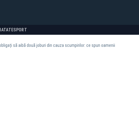
NATATE
SPORT
obligați să aibă două joburi din cauza scumpirilor: ce spun oamenii