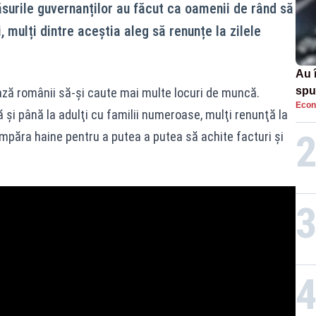
urile guvernanților au făcut ca oamenii de rând să
i, mulți dintre aceștia aleg să renunțe la zilele
Au 
spu
ază românii să-şi caute mai multe locuri de muncă.
Econ
pas
ră şi până la adulţi cu familii numeroase, mulţi renunţă la
cumpăra haine pentru a putea a putea să achite facturi și