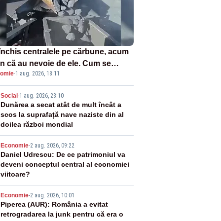
închis centralele pe cărbune, acum
n că au nevoie de ele. Cum se
omie
·
1 aug. 2026, 18:11
ează vina în plină criză energetică
2
Social
-
1 aug. 2026, 23:10
Dunărea a secat atât de mult încât a
scos la suprafață nave naziste din al
doilea război mondial
3
Economie
-
2 aug. 2026, 09:22
Daniel Udrescu: De ce patrimoniul va
deveni conceptul central al economiei
viitoare?
4
Economie
-
2 aug. 2026, 10:01
Piperea (AUR): România a evitat
retrogradarea la junk pentru că era o