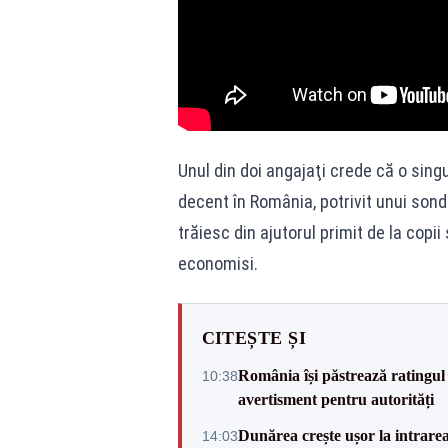
Unul din doi angajaţi crede că o sing
decent în România, potrivit unui sond
trăiesc din ajutorul primit de la cop
economisi.
CITEȘTE ȘI
România își păstrează ratingul 
10:38
avertisment pentru autorități
Dunărea crește ușor la intrare
14:03