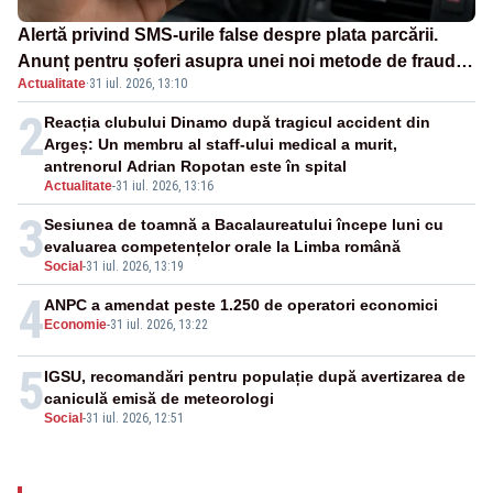
Alertă privind SMS-urile false despre plata parcării.
Anunț pentru șoferi asupra unei noi metode de fraudă
Actualitate
·
31 iul. 2026, 13:10
online
2
Reacția clubului Dinamo după tragicul accident din
Argeș: Un membru al staff-ului medical a murit,
antrenorul Adrian Ropotan este în spital
Actualitate
-
31 iul. 2026, 13:16
3
Sesiunea de toamnă a Bacalaureatului începe luni cu
evaluarea competențelor orale la Limba română
Social
-
31 iul. 2026, 13:19
4
ANPC a amendat peste 1.250 de operatori economici
Economie
-
31 iul. 2026, 13:22
5
IGSU, recomandări pentru populație după avertizarea de
caniculă emisă de meteorologi
Social
-
31 iul. 2026, 12:51