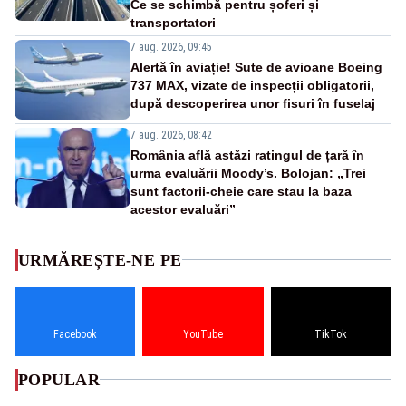
Ce se schimbă pentru șoferi și
transportatori
7 aug. 2026, 09:45
Alertă în aviație! Sute de avioane Boeing
737 MAX, vizate de inspecții obligatorii,
după descoperirea unor fisuri în fuselaj
7 aug. 2026, 08:42
România află astăzi ratingul de țară în
urma evaluării Moody’s. Bolojan: „Trei
sunt factorii-cheie care stau la baza
acestor evaluări”
URMĂREȘTE-NE PE
Facebook
YouTube
TikTok
POPULAR