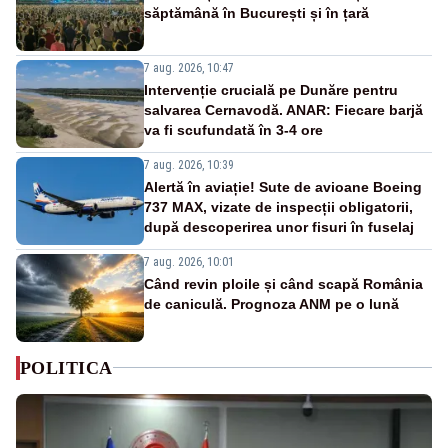
săptămână în București și în țară
7 aug. 2026, 10:47
Intervenție crucială pe Dunăre pentru
salvarea Cernavodă. ANAR: Fiecare barjă
va fi scufundată în 3-4 ore
7 aug. 2026, 10:39
Alertă în aviație! Sute de avioane Boeing
737 MAX, vizate de inspecții obligatorii,
după descoperirea unor fisuri în fuselaj
7 aug. 2026, 10:01
Când revin ploile și când scapă România
de caniculă. Prognoza ANM pe o lună
POLITICA