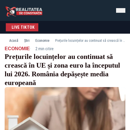
LIVE TIKTOK
Acasă
Știri
Economie
Prețurile locuințelor au continuat să crească în UE și zona euro la începutul lui 2026. România depășește media europeană
·
ECONOMIE
2 min citire
Prețurile locuințelor au continuat să
crească în UE și zona euro la începutul
lui 2026. România depășește media
europeană