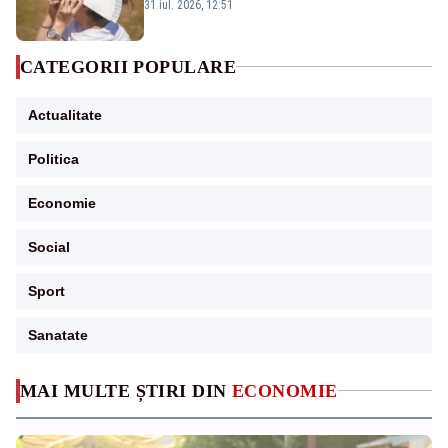
meteorologi
31 iul. 2026, 12:51
CATEGORII POPULARE
Actualitate
Politica
Economie
Social
Sport
Sanatate
MAI MULTE ȘTIRI DIN
ECONOMIE