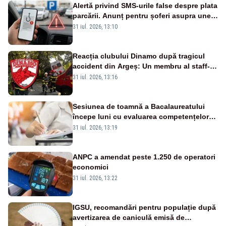
Alertă privind SMS-urile false despre plata
parcării. Anunț pentru șoferi asupra unei
noi metode de fraudă online
31 iul. 2026, 13:10
Reacția clubului Dinamo după tragicul
accident din Argeș: Un membru al staff-
ului medical a murit, antrenorul Adrian
31 iul. 2026, 13:16
Ropotan este în spital
Sesiunea de toamnă a Bacalaureatului
începe luni cu evaluarea competențelor
orale la Limba română
31 iul. 2026, 13:19
ANPC a amendat peste 1.250 de operatori
economici
31 iul. 2026, 13:22
IGSU, recomandări pentru populație după
avertizarea de caniculă emisă de