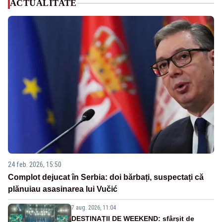
ACTUALITATE
24 feb. 2026, 15:50
Complot dejucat în Serbia: doi bărbați, suspectați că
plănuiau asasinarea lui Vučić
7 aug. 2026, 11:04
DESTINAȚII DE WEEKEND: sfârșit de