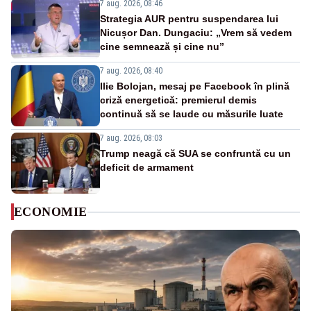
7 aug. 2026, 08:46
Strategia AUR pentru suspendarea lui
Nicușor Dan. Dungaciu: „Vrem să vedem
cine semnează și cine nu”
7 aug. 2026, 08:40
Ilie Bolojan, mesaj pe Facebook în plină
criză energetică: premierul demis
continuă să se laude cu măsurile luate
7 aug. 2026, 08:03
Trump neagă că SUA se confruntă cu un
deficit de armament
ECONOMIE