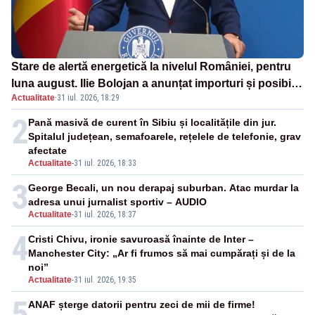
Stare de alertă energetică la nivelul României, pentru
luna august. Ilie Bolojan a anunțat importuri și posibile
Actualitate
·
31 iul. 2026, 18:29
restricții – VIDEO
2
Pană masivă de curent în Sibiu și localitățile din jur.
Spitalul județean, semafoarele, rețelele de telefonie, grav
afectate
Actualitate
-
31 iul. 2026, 18:33
3
George Becali, un nou derapaj suburban. Atac murdar la
adresa unui jurnalist sportiv – AUDIO
Actualitate
-
31 iul. 2026, 18:37
4
Cristi Chivu, ironie savuroasă înainte de Inter –
Manchester City: „Ar fi frumos să mai cumpărați și de la
noi”
Actualitate
-
31 iul. 2026, 19:35
5
ANAF șterge datorii pentru zeci de mii de firme!