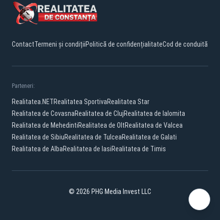
Contact
Termeni și condiții
Politică de confidențialitate
Cod de conduită
Parteneri:
Realitatea.NET
Realitatea Sportiva
Realitatea Star
Realitatea de Covasna
Realitatea de Cluj
Realitatea de Ialomita
Realitatea de Mehedinti
Realitatea de Olt
Realitatea de Valcea
Realitatea de Sibiu
Realitatea de Tulcea
Realitatea de Galati
Realitatea de Alba
Realitatea de Iasi
Realitatea de Timis
© 2026 PHG Media Invest LLC
Facebook
YouTube
TikTok