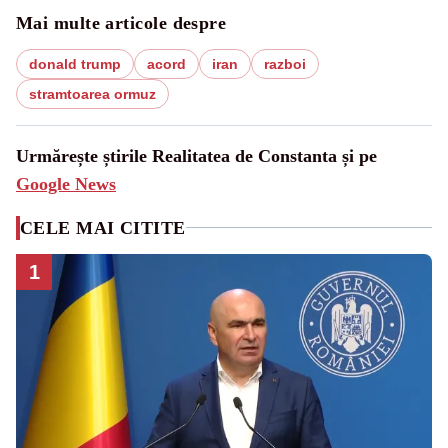
Mai multe articole despre
donald trump
acord
iran
razboi
stramtoarea ormuz
Urmărește știrile Realitatea de Constanta și pe
Google News
CELE MAI CITITE
1