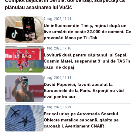
Complot dejucat în Serbia: doi bărbați, suspectați că
plănuiau asasinarea lui Vučić
7 aug. 2026, 17:44
Un influencer din Timiș, reținut după un
live urmărit de peste 22.000 de oameni. Ce
provocări făcea pe TikTok
7 aug. 2026, 17:16
Lovitură dură pentru căpitanul lui Sepsi.
Cosmin Matei, suspendat 9 luni de TAS în
cazul de dopaj
7 aug. 2026, 17:14
David Popovici, favorit absolut la
Europenele de la Paris. Experții nu văd
rival pentru aur
7 aug. 2026, 16:29
Pericol uriaș pe Autostrada Soarelui.
Obiecte metalice capcană, găsite pe
carosabil. Avertisment CNAIR