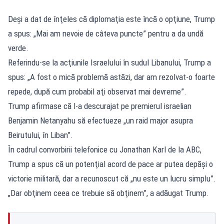
Deşi a dat de înţeles că diplomaţia este încă o opţiune, Trump
a spus: „Mai am nevoie de câteva puncte” pentru a da undă
verde.
Referindu-se la acţiunile Israelului în sudul Libanului, Trump a
spus: „A fost o mică problemă astăzi, dar am rezolvat-o foarte
repede, după cum probabil aţi observat mai devreme”.
Trump afirmase că l-a descurajat pe premierul israelian
Benjamin Netanyahu să efectueze „un raid major asupra
Beirutului, în Liban”.
În cadrul convorbirii telefonice cu Jonathan Karl de la ABC,
Trump a spus că un potenţial acord de pace ar putea depăşi o
victorie militară, dar a recunoscut că „nu este un lucru simplu”.
„Dar obţinem ceea ce trebuie să obţinem”, a adăugat Trump.