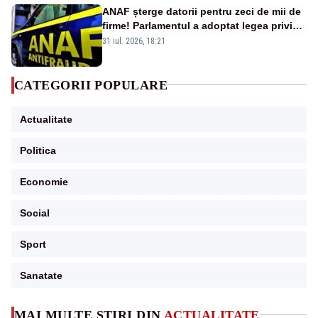
ANAF șterge datorii pentru zeci de mii de
firme! Parlamentul a adoptat legea privind
amnistia fiscală
31 iul. 2026, 18:21
CATEGORII POPULARE
Actualitate
Politica
Economie
Social
Sport
Sanatate
MAI MULTE ȘTIRI DIN
ACTUALITATE