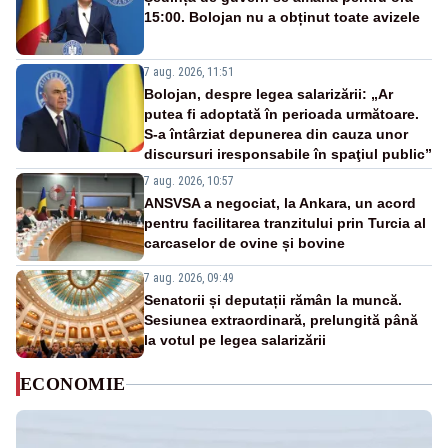
15:00. Bolojan nu a obținut toate avizele
7 aug. 2026, 11:51
Bolojan, despre legea salarizării: „Ar
putea fi adoptată în perioada următoare.
S-a întârziat depunerea din cauza unor
discursuri iresponsabile în spaţiul public”
7 aug. 2026, 10:57
ANSVSA a negociat, la Ankara, un acord
pentru facilitarea tranzitului prin Turcia al
carcaselor de ovine și bovine
7 aug. 2026, 09:49
Senatorii și deputații rămân la muncă.
Sesiunea extraordinară, prelungită până
la votul pe legea salarizării
ECONOMIE