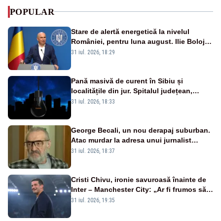
POPULAR
Stare de alertă energetică la nivelul
României, pentru luna august. Ilie Bolojan
a anunțat importuri și posibile restricții –
31 iul. 2026, 18:29
VIDEO
Pană masivă de curent în Sibiu și
localitățile din jur. Spitalul județean,
semafoarele, rețelele de telefonie, grav
31 iul. 2026, 18:33
afectate
George Becali, un nou derapaj suburban.
Atac murdar la adresa unui jurnalist
sportiv – AUDIO
31 iul. 2026, 18:37
Cristi Chivu, ironie savuroasă înainte de
Inter – Manchester City: „Ar fi frumos să
mai cumpărați și de la noi”
31 iul. 2026, 19:35