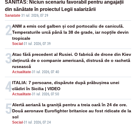
SANITAS: Niciun scenariu favorabil pentru angajații
din sănătate în proiectul Legii salarizării
Sanatate
·
31 iul. 2026, 07:29
2
ANM a emis cod galben și cod portocaliu de caniculă.
Temperaturile urcă până la 38 de grade, iar nopțile devin
tropicale
Social
-
31 iul. 2026, 07:39
3
Atac fără precedent al Rusiei. O fabrică de drone din Kiev
deținută de o companie americană, distrusă de o rachetă
rusească
Actualitate
-
31 iul. 2026, 07:40
4
ITALIA: 7 persoane, dispărute după prăbușirea unei
clădiri în Sicilia | VIDEO
Actualitate
-
31 iul. 2026, 07:50
5
Alertă aeriană la graniță pentru a treia oară în 24 de ore.
Două aeronave Eurofighter britanice au fost ridicate de la
sol
Social
-
31 iul. 2026, 07:24