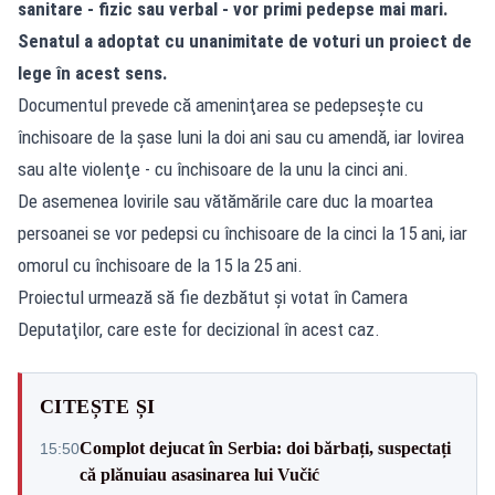
sanitare - fizic sau verbal - vor primi pedepse mai mari.
Senatul a adoptat cu unanimitate de voturi un proiect de
lege în acest sens.
Documentul prevede că ameninţarea se pedepseşte cu
închisoare de la șase luni la doi ani sau cu amendă, iar lovirea
sau alte violenţe - cu închisoare de la unu la cinci ani.
De asemenea lovirile sau vătămările care duc la moartea
persoanei se vor pedepsi cu închisoare de la cinci la 15 ani, iar
omorul cu închisoare de la 15 la 25 ani.
Proiectul urmează să fie dezbătut şi votat în Camera
Deputaţilor, care este for decizional în acest caz.
CITEȘTE ȘI
Complot dejucat în Serbia: doi bărbați, suspectați
15:50
că plănuiau asasinarea lui Vučić