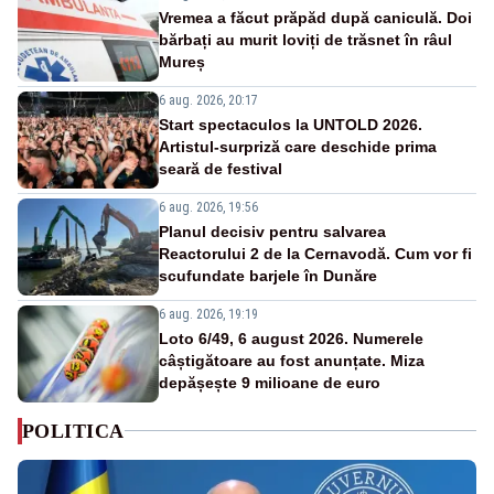
Vremea a făcut prăpăd după caniculă. Doi
bărbați au murit loviți de trăsnet în râul
Mureș
6 aug. 2026, 20:17
Start spectaculos la UNTOLD 2026.
Artistul-surpriză care deschide prima
seară de festival
6 aug. 2026, 19:56
Planul decisiv pentru salvarea
Reactorului 2 de la Cernavodă. Cum vor fi
scufundate barjele în Dunăre
6 aug. 2026, 19:19
Loto 6/49, 6 august 2026. Numerele
câștigătoare au fost anunțate. Miza
depășește 9 milioane de euro
POLITICA