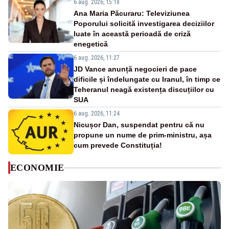
6 aug. 2026, 15:18
Ana Maria Păcuraru: Televiziunea
Poporului solicită investigarea deciziilor
luate în această perioadă de criză
enegetică
6 aug. 2026, 11:27
JD Vance anunță negocieri de pace
dificile și îndelungate cu Iranul, în timp ce
Teheranul neagă existența discuțiilor cu
SUA
6 aug. 2026, 11:24
Nicușor Dan, suspendat pentru că nu
propune un nume de prim-ministru, așa
cum prevede Constituția!
ECONOMIE