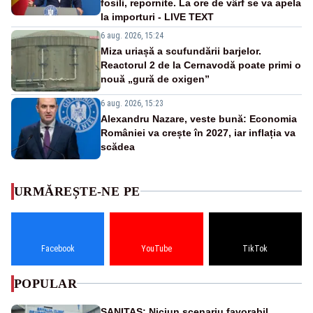
fosili, repornite. La ore de vârf se va apela
la importuri - LIVE TEXT
6 aug. 2026, 15:24
Miza uriașă a scufundării barjelor.
Reactorul 2 de la Cernavodă poate primi o
nouă „gură de oxigen”
6 aug. 2026, 15:23
Alexandru Nazare, veste bună: Economia
României va crește în 2027, iar inflația va
scădea
URMĂREȘTE-NE PE
Facebook
YouTube
TikTok
POPULAR
SANITAS: Niciun scenariu favorabil