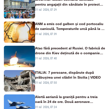
pentru angajații din sănătate în proiectul
Legii salarizării
31 iul. 2026, 07:29
ANM a emis cod galben și cod portocaliu
de caniculă. Temperaturile urcă până la 38
de grade, iar nopțile devin tropicale
31 iul. 2026, 07:39
Atac fără precedent al Rusiei. O fabrică de
drone din Kiev deținută de o companie
americană, distrusă de o rachetă
31 iul. 2026, 07:40
rusească
ITALIA: 7 persoane, dispărute după
prăbușirea unei clădiri în Sicilia | VIDEO
31 iul. 2026, 07:50
Alertă aeriană la graniță pentru a treia
oară în 24 de ore. Două aeronave
Eurofighter britanice au fost ridicate de la
31 iul. 2026, 07:24