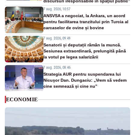
discursuri iresponsabile în spaţiul public”
7 aug. 2026, 10:57
ANSVSA a negociat, la Ankara, un acord
pentru facilitarea tranzitului prin Turcia al
carcaselor de ovine și bovine
7 aug. 2026, 09:49
Senatorii și deputații rămân la muncă.
Sesiunea extraordinară, prelungită până
la votul pe legea salarizării
7 aug. 2026, 08:46
Strategia AUR pentru suspendarea lui
Nicușor Dan. Dungaciu: „Vrem să vedem
cine semnează și cine nu”
ECONOMIE