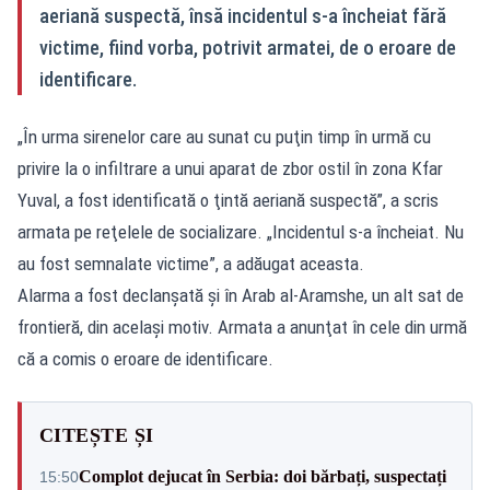
aeriană suspectă, însă incidentul s-a încheiat fără
victime, fiind vorba, potrivit armatei, de o eroare de
identificare.
„În urma sirenelor care au sunat cu puţin timp în urmă cu
privire la o infiltrare a unui aparat de zbor ostil în zona Kfar
Yuval, a fost identificată o ţintă aeriană suspectă”, a scris
armata pe reţelele de socializare. „Incidentul s-a încheiat. Nu
au fost semnalate victime”, a adăugat aceasta.
Alarma a fost declanşată şi în Arab al-Aramshe, un alt sat de
frontieră, din acelaşi motiv. Armata a anunţat în cele din urmă
că a comis o eroare de identificare.
CITEȘTE ȘI
Complot dejucat în Serbia: doi bărbați, suspectați
15:50