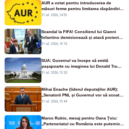
AUR a votat pentru introducerea de
măsuri ferme pentru limitarea răspândirii
virusului pestei porcine africane
31 iul. 2026, 14:55
Scandal la FIFA! Consilierul lui Gianni
Infantino demisionează și atacă proiectul
privind investitorii străini
31 iul. 2026, 15:10
SUA: Guvernul va începe să emită
paşapoarte cu imaginea lui Donald Trump
începând cu 8 august
31 iul. 2026, 15:20
Mihai Enache (liderul deputaților AUR):
„Senatorii PNL și Guvernul vor să scoată
la vânzare bunuri publice pentru a stinge
31 iul. 2026, 15:44
datoriile pentru vaccinurile Pfizer!”
Marco Rubio, mesaj pentru Oana Țoiu:
„Parteneriatul cu România este puternic