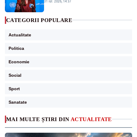
și prețuit”
31 iul. 2026, 14:37
CATEGORII POPULARE
Actualitate
Politica
Economie
Social
Sport
Sanatate
MAI MULTE ȘTIRI DIN
ACTUALITATE