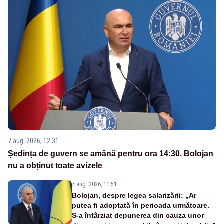
7 aug. 2026, 12:31
Ședința de guvern se amână pentru ora 14:30. Bolojan
nu a obținut toate avizele
7 aug. 2026, 11:51
Bolojan, despre legea salarizării: „Ar
putea fi adoptată în perioada următoare.
S-a întârziat depunerea din cauza unor