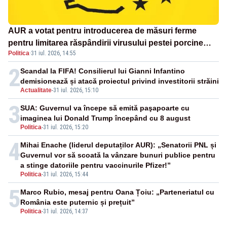
AUR a votat pentru introducerea de măsuri ferme
pentru limitarea răspândirii virusului pestei porcine
Politica
·
31 iul. 2026, 14:55
africane
2
Scandal la FIFA! Consilierul lui Gianni Infantino
demisionează și atacă proiectul privind investitorii străini
Actualitate
-
31 iul. 2026, 15:10
3
SUA: Guvernul va începe să emită paşapoarte cu
imaginea lui Donald Trump începând cu 8 august
Politica
-
31 iul. 2026, 15:20
4
Mihai Enache (liderul deputaților AUR): „Senatorii PNL și
Guvernul vor să scoată la vânzare bunuri publice pentru
a stinge datoriile pentru vaccinurile Pfizer!”
Politica
-
31 iul. 2026, 15:44
5
Marco Rubio, mesaj pentru Oana Țoiu: „Parteneriatul cu
România este puternic și prețuit”
Politica
-
31 iul. 2026, 14:37