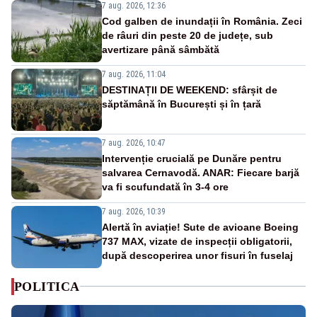
7 aug. 2026, 12:36
Cod galben de inundații în România. Zeci
de râuri din peste 20 de județe, sub
avertizare până sâmbătă
7 aug. 2026, 11:04
DESTINAȚII DE WEEKEND: sfârșit de
săptămână în București și în țară
7 aug. 2026, 10:47
Intervenție crucială pe Dunăre pentru
salvarea Cernavodă. ANAR: Fiecare barjă
va fi scufundată în 3-4 ore
7 aug. 2026, 10:39
Alertă în aviație! Sute de avioane Boeing
737 MAX, vizate de inspecții obligatorii,
după descoperirea unor fisuri în fuselaj
POLITICA