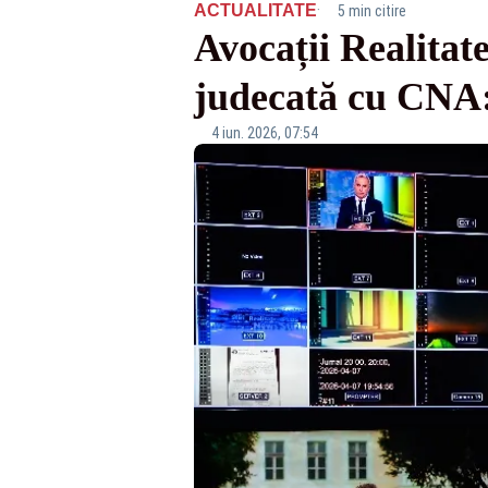
·
ACTUALITATE
5 min citire
Avocații Realitate
judecată cu CNA:
4 iun. 2026, 07:54