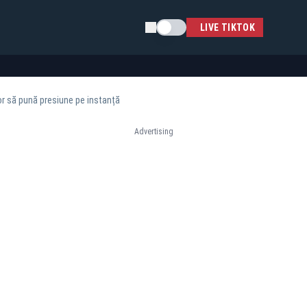
Schimba tema
LIVE TIKTOK
or să pună presiune pe instanță
Advertising