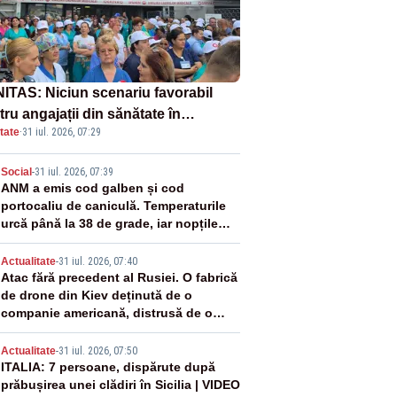
ITAS: Niciun scenariu favorabil
ru angajații din sănătate în
tate
·
31 iul. 2026, 07:29
ectul Legii salarizării
2
Social
-
31 iul. 2026, 07:39
ANM a emis cod galben și cod
portocaliu de caniculă. Temperaturile
urcă până la 38 de grade, iar nopțile
devin tropicale
3
Actualitate
-
31 iul. 2026, 07:40
Atac fără precedent al Rusiei. O fabrică
de drone din Kiev deținută de o
companie americană, distrusă de o
rachetă rusească
4
Actualitate
-
31 iul. 2026, 07:50
ITALIA: 7 persoane, dispărute după
prăbușirea unei clădiri în Sicilia | VIDEO