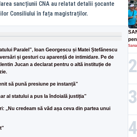
darea sancțiunii CNA au relatat detalii șocante
or Consiliului în fața magistraților.
SAN
pent
Sana
proi
Statului Paralel”, Ioan Georgescu și Matei Ștefănescu
versări și gesturi cu aparență de intimidare. Pe de
lentin Jucan a declarat pentru o altă instituție de
zie.
nit să pună presiune pe instanță”
al statului a pus la îndoială justiția”
ări: „Nu credeam să văd așa ceva din partea unui
t”