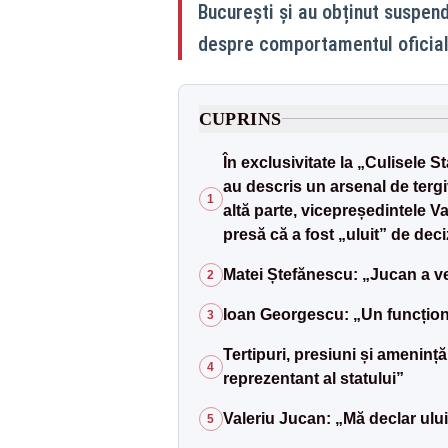
București și au obținut suspen
despre comportamentul oficialil
CUPRINS
În exclusivitate la „Culisele 
au descris un arsenal de tergi
1
altă parte, vicepreședintele Va
presă că a fost „uluit” de deci
Matei Ștefănescu: „Jucan a ve
2
Ioan Georgescu: „Un funcționar 
3
Tertipuri, presiuni și ameninț
4
reprezentant al statului”
Valeriu Jucan: „Mă declar ului
5