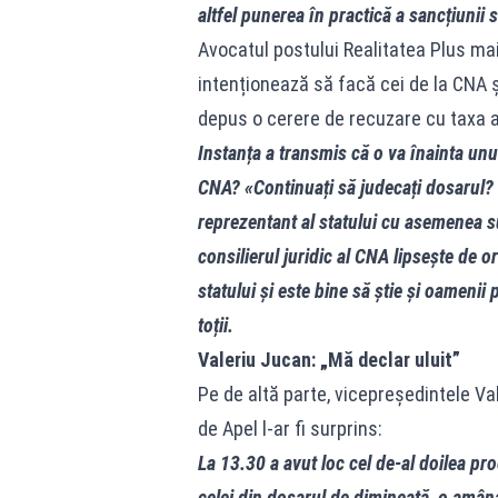
altfel punerea în practică a sancțiunii s
Avocatul postului Realitatea Plus mai
intenționează să facă cei de la CNA 
depus o cerere de recuzare cu taxa a
Instanța a transmis că o va înainta unu
CNA? «Continuați să judecați dosarul?
reprezentant al statului cu asemenea su
consilierul juridic al CNA lipsește de o
statului și este bine să știe și oamenii 
toții.
Valeriu Jucan: „Mă declar uluit”
Pe de altă parte, vicepreședintele V
de Apel l‑ar fi surprins:
La 13.30 a avut loc cel de‑al doilea pr
celei din dosarul de dimineață, o amân