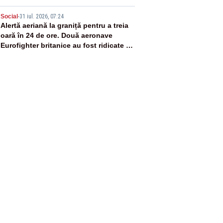
5
Social
-
31 iul. 2026, 07:24
Alertă aeriană la graniță pentru a treia
oară în 24 de ore. Două aeronave
Eurofighter britanice au fost ridicate de
la sol