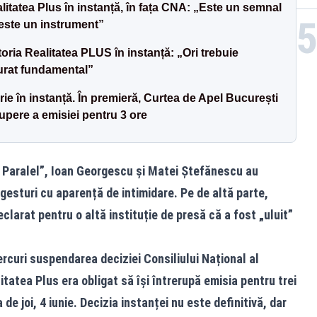
alitatea Plus în instanță, în fața CNA: „Este un semnal
i este un instrument”
ria Realitatea PLUS în instanță: „Ori trebuie
turat fundamental”
ie în instanță. În premieră, Curtea de Apel București
upere a emisiei pentru 3 ore
ui Paralel”, Ioan Georgescu și Matei Ștefănescu au
 gesturi cu aparență de intimidare. Pe de altă parte,
larat pentru o altă instituție de presă că a fost „uluit”
rcuri suspendarea deciziei Consiliului Național al
itatea Plus era obligat să își întrerupă emisia pentru trei
 de joi, 4 iunie. Decizia instanței nu este definitivă, dar