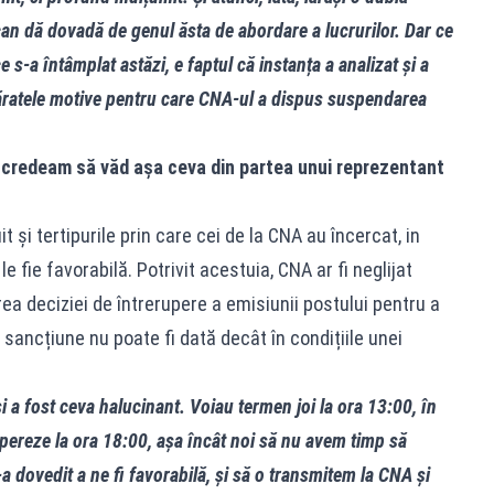
can dă dovadă de genul ăsta de abordare a lucrurilor. Dar ce
 s‑a întâmplat astăzi, e faptul că instanța a analizat și a
văratele motive pentru care CNA‑ul a dispus suspendarea
Nu credeam să văd așa ceva din partea unui reprezentant
și tertipurile prin care cei de la CNA au încercat, in
e fie favorabilă. Potrivit acestuia, CNA ar fi neglijat
ea deciziei de întrerupere a emisiunii postului pentru a
 sancțiune nu poate fi dată decât în condițiile unei
și a fost ceva halucinant. Voiau termen joi la ora 13:00, în
opereze la ora 18:00, așa încât noi să nu avem timp să
a dovedit a ne fi favorabilă, și să o transmitem la CNA și