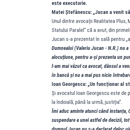
este executorie.
Matei Ștefănescu: „Jucan a venit să
Unul dintre avocații Realitatea Plus, 
Statului Paralel” că a avut, din prime
Jucan s‑a prezentat în sală pentru „
Dumnealui (Valeriu Jucan - N.R.) nu a v
alocuțiune, pentru a‑și prezenta un pu
l‑am mai văzut ca avocat, dânsul a veni
în bancă și nu a mai pus nicio întrebar
Ioan Georgescu: „Un funcționar al sta
Și avocatul Ioan Georgescu este de p
la îndoială, până la urmă, justiția”.
Îmi aduc aminte atunci când instanța, 
suspendare a unei astfel de decizii, tot
domnul Jucan nu s‑a declarat deloc uimi