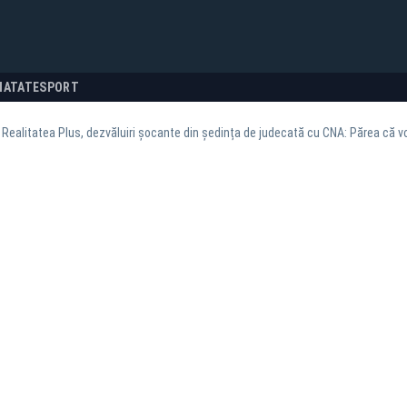
NATATE
SPORT
 Realitatea Plus, dezvăluiri șocante din ședința de judecată cu CNA: Părea că v