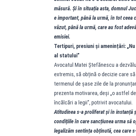
măsură. Și în situația asta, domnul Ju
e important, până la urmă, în tot ceea ce
văzut, până la urmă, care au fost ade
emisiei.
Tertipuri, presiuni și amenințări: „
al statului”
Avocatul Matei Ștefănescu a dezvăluit 
extremis, să obțină o decizie care să l
termenul de șase zile de la pronunțar
prezenta motivarea, deși „o astfel de
încălcări a legii”, potrivit avocatului.
Atitudinea s‑a proliferat și în instanță 
condițiile în care sancțiunea urma să 
legalizăm sentința obținută, cea care s‑