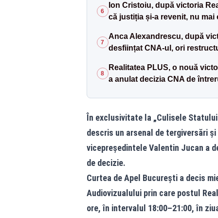
Ion Cristoiu, după victoria Re
6
că justiția și-a revenit, nu ma
Anca Alexandrescu, după victo
7
desființat CNA-ul, ori restruc
Realitatea PLUS, o nouă victor
8
a anulat decizia CNA de întrer
În exclusivitate la „Culisele Statul
descris un arsenal de tergiversări și
vicepreședintele Valentin Jucan a dec
de decizie.
Curtea de Apel București a decis mie
Audiovizualului prin care postul Real
ore, în intervalul 18:00–21:00, în ziua