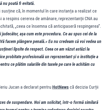
ă nu poată fi evitată.
 susține că, în momentul în care instanța a realizat ce
și a respins cererea de amânare, reprezentanții CNA au
chitată, „ceea ce însemna că anticipaseră respingerea”.
i judecător, așa cum este procedura. Ce au spus cei de la
 Vă facem plângere penală.» Eu nu credeam că voi vedea un
sțineri lipsite de respect. Ceea ce am văzut astăzi la
rice probitate profesională un reprezentant și o instituție a
pentru ce plătim salariile din taxele pe care le achităm cu
aleriu Jucan a declarat pentru
HotNews
că decizia Curții
oces de suspendare. Noi am solicitat, într‑o formă similară
are tocmai pentru a termina redactarea deciziei noastre.