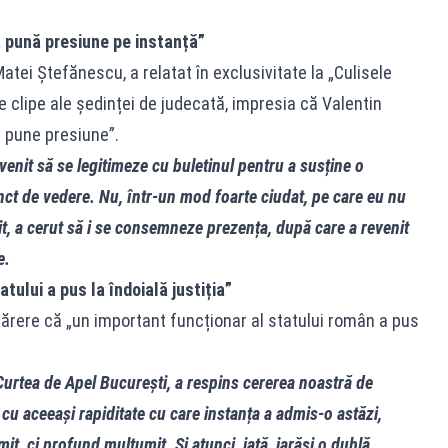
 pună presiune pe instanță”
Matei Ștefănescu, a relatat în exclusivitate la „Culisele
le clipe ale ședinței de judecată, impresia că Valentin
a pune presiune”.
enit să se legitimeze cu buletinul pentru a susține o
nct de vedere. Nu, într‑un mod foarte ciudat, pe care eu nu
t, a cerut să i se consemneze prezența, după care a revenit
e.
tului a pus la îndoială justiția”
ărere că „un important funcționar al statului român a pus
Curtea de Apel București, a respins cererea noastră de
 cu aceeași rapiditate cu care instanța a admis‑o astăzi,
t, ci profund mulțumit. Și atunci, iată, iarăși o dublă