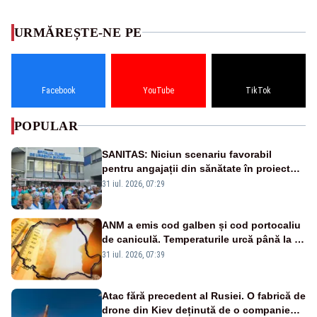
URMĂREȘTE-NE PE
Facebook
YouTube
TikTok
POPULAR
SANITAS: Niciun scenariu favorabil
pentru angajații din sănătate în proiectul
Legii salarizării
31 iul. 2026, 07:29
ANM a emis cod galben și cod portocaliu
de caniculă. Temperaturile urcă până la 38
de grade, iar nopțile devin tropicale
31 iul. 2026, 07:39
Atac fără precedent al Rusiei. O fabrică de
drone din Kiev deținută de o companie