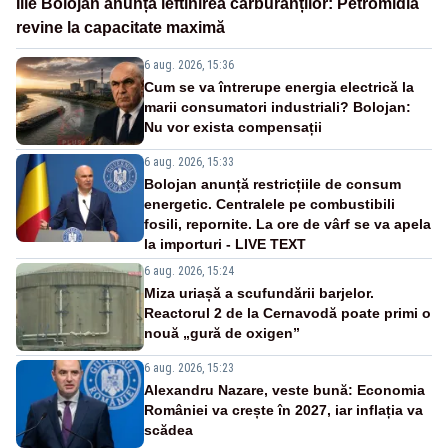
Ilie Bolojan anunță ieftinirea carburanților: Petromidia
revine la capacitate maximă
6 aug. 2026, 15:36
Cum se va întrerupe energia electrică la
marii consumatori industriali? Bolojan:
Nu vor exista compensații
6 aug. 2026, 15:33
Bolojan anunță restricțiile de consum
energetic. Centralele pe combustibili
fosili, repornite. La ore de vârf se va apela
la importuri - LIVE TEXT
6 aug. 2026, 15:24
Miza uriașă a scufundării barjelor.
Reactorul 2 de la Cernavodă poate primi o
nouă „gură de oxigen”
6 aug. 2026, 15:23
Alexandru Nazare, veste bună: Economia
României va crește în 2027, iar inflația va
scădea