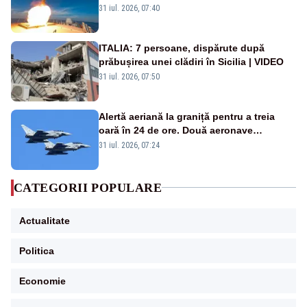
americană, distrusă de o rachetă
31 iul. 2026, 07:40
rusească
ITALIA: 7 persoane, dispărute după
prăbușirea unei clădiri în Sicilia | VIDEO
31 iul. 2026, 07:50
Alertă aeriană la graniță pentru a treia
oară în 24 de ore. Două aeronave
Eurofighter britanice au fost ridicate de la
31 iul. 2026, 07:24
sol
CATEGORII POPULARE
Actualitate
Politica
Economie