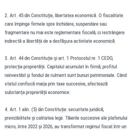
2. Art. 45 din Constituție, libertatea economică. O fiscalitate
care împinge firmele spre închidere, suspendare sau
fragmentare nu mai este reglementare fiscală, ci restrângere
indirectă a libertății de a desfășura activitate economică.
3. Art. 44 din Constituție și art. 1 Protocolul nr. 1 CEDO,
protecția proprietății. Capitalul acumulat în firmă, profitul
reinvestibil și fondul de rulment sunt bunuri patrimoniale. Când
statul confiscă marja prin taxe succesive, afectează
substanța proprietății economice.
4. Art. 1 alin. (5) din Constituție: securitate juridică,
previzibilitate și calitatea legii. Tăierile succesive ale plafonului
micro, între 2022 și 2026, au transformat regimul fiscal într-un