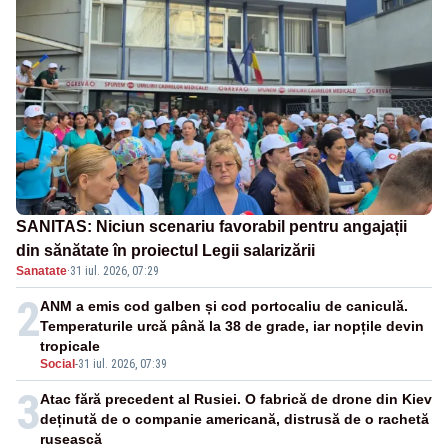
SANITAS: Niciun scenariu favorabil pentru angajații
din sănătate în proiectul Legii salarizării
Sanatate
·
31 iul. 2026, 07:29
2
ANM a emis cod galben și cod portocaliu de caniculă.
Temperaturile urcă până la 38 de grade, iar nopțile devin
tropicale
Social
-
31 iul. 2026, 07:39
3
Atac fără precedent al Rusiei. O fabrică de drone din Kiev
deținută de o companie americană, distrusă de o rachetă
rusească