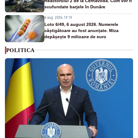
Reactorului 2 de la Cernavodă. Cum vor fi
scufundate barjele în Dunăre
6 aug. 2026, 19:19
Loto 6/49, 6 august 2026. Numerele
câștigătoare au fost anunțate. Miza
depășește 9 milioane de euro
POLITICA