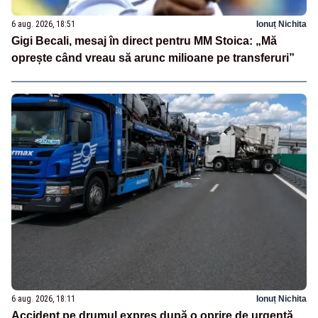
6 aug. 2026, 18:51
Ionuț Nichita
Gigi Becali, mesaj în direct pentru MM Stoica: „Mă
oprește când vreau să arunc milioane pe transferuri”
6 aug. 2026, 18:11
Ionuț Nichita
Accident pe drumul expres după o oprire de urgență.