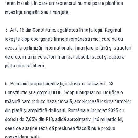
teren instabil, în care antreprenorul nu mai poate planifica
investiții, angajări sau finanțare.
5. Art. 16 din Constituție, egalitatea în fața legii. Regimul
lovește disproporționat firmele românești mici, care nu au
acces la optimizări internaționale, finanțare ieftină și structuri
de grup, în timp ce actorii mari pot absorbi șocul și captura
piața rămasă liberă.
6. Principiul proporționalității, inclusiv în logica art. 53
Constituție și a dreptului UE. Scopul bugetar nu justifică o
măsură care reduce baza fiscală, accelerează ieșirea firmelor
din piață și amplifică deficitul. România a încheiat 2025 cu
deficit de 7,65% din PIB, adică aproximativ 146 miliarde lei,
ceea ce susține teza că presiunea fiscală nu a produs
consolidare reală.