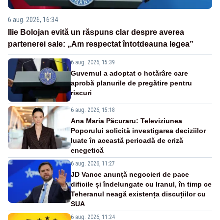
6 aug. 2026, 16:34
Ilie Bolojan evită un răspuns clar despre averea
partenerei sale: „Am respectat întotdeauna legea”
6 aug. 2026, 15:39
Guvernul a adoptat o hotărâre care
aprobă planurile de pregătire pentru
riscuri
6 aug. 2026, 15:18
Ana Maria Păcuraru: Televiziunea
Poporului solicită investigarea deciziilor
luate în această perioadă de criză
enegetică
6 aug. 2026, 11:27
JD Vance anunță negocieri de pace
dificile și îndelungate cu Iranul, în timp ce
Teheranul neagă existența discuțiilor cu
SUA
6 aug. 2026, 11:24