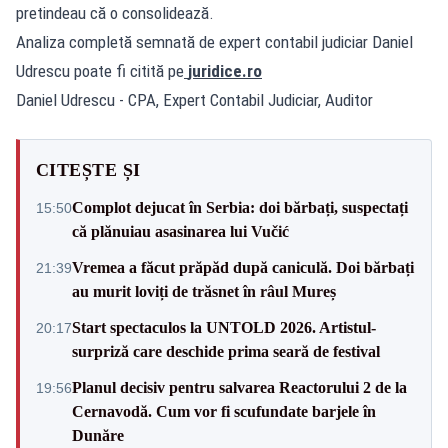
pretindeau că o consolidează.
Analiza completă semnată de expert contabil judiciar Daniel
Udrescu poate fi citită pe
juridice.ro
Daniel Udrescu - CPA, Expert Contabil Judiciar, Auditor
CITEȘTE ȘI
Complot dejucat în Serbia: doi bărbați, suspectați
15:50
că plănuiau asasinarea lui Vučić
Vremea a făcut prăpăd după caniculă. Doi bărbați
21:39
au murit loviți de trăsnet în râul Mureș
Start spectaculos la UNTOLD 2026. Artistul-
20:17
surpriză care deschide prima seară de festival
Planul decisiv pentru salvarea Reactorului 2 de la
19:56
Cernavodă. Cum vor fi scufundate barjele în
Dunăre