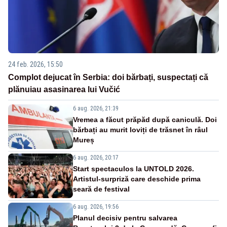
24 feb. 2026, 15:50
Complot dejucat în Serbia: doi bărbați, suspectați că
plănuiau asasinarea lui Vučić
6 aug. 2026, 21:39
Vremea a făcut prăpăd după caniculă. Doi
bărbați au murit loviți de trăsnet în râul
Mureș
6 aug. 2026, 20:17
Start spectaculos la UNTOLD 2026.
Artistul-surpriză care deschide prima
seară de festival
6 aug. 2026, 19:56
Planul decisiv pentru salvarea