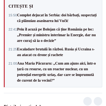
CITEȘTE ȘI
Complot dejucat în Serbia: doi bărbați, suspectați
15:50
că plănuiau asasinarea lui Vučić
Peiu îl acuză pe Bolojan că ține România pe loc:
22:41
„Premier și ministru interimar la Energie, dar nu
are curaj să ia o decizie”
Escaladare brutală în război. Rusia și Ucraina s-
21:25
au atacat cu drone și rachete
Ana Maria Păcuraru: „Cum am ajuns aici, într-o
21:00
țară cu resurse, cu un reactor nuclear, cu un
potențial energetic uriaș, dar care se împrumută
de curent de la vecini?”