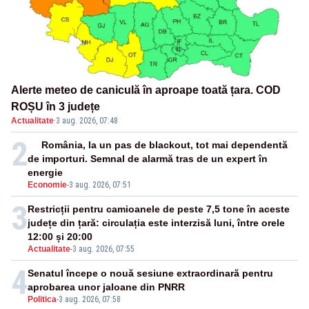
Alerte meteo de caniculă în aproape toată țara. COD
ROȘU în 3 județe
Actualitate
·
3 aug. 2026, 07:48
2
România, la un pas de blackout, tot mai dependentă
de importuri. Semnal de alarmă tras de un expert în
energie
Economie
-
3 aug. 2026, 07:51
3
Restricții pentru camioanele de peste 7,5 tone în aceste
județe din țară: circulația este interzisă luni, între orele
12:00 și 20:00
Actualitate
-
3 aug. 2026, 07:55
4
Senatul începe o nouă sesiune extraordinară pentru
aprobarea unor jaloane din PNRR
Politica
-
3 aug. 2026, 07:58