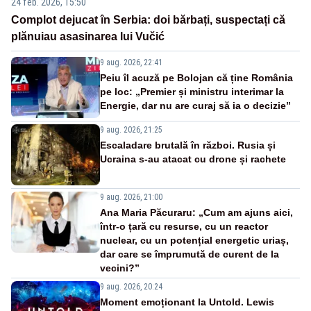
24 feb. 2026, 15:50
Complot dejucat în Serbia: doi bărbați, suspectați că
plănuiau asasinarea lui Vučić
9 aug. 2026, 22:41
Peiu îl acuză pe Bolojan că ține România
pe loc: „Premier și ministru interimar la
Energie, dar nu are curaj să ia o decizie”
9 aug. 2026, 21:25
Escaladare brutală în război. Rusia și
Ucraina s-au atacat cu drone și rachete
9 aug. 2026, 21:00
Ana Maria Păcuraru: „Cum am ajuns aici,
într-o țară cu resurse, cu un reactor
nuclear, cu un potențial energetic uriaș,
dar care se împrumută de curent de la
vecini?”
9 aug. 2026, 20:24
Moment emoționant la Untold. Lewis