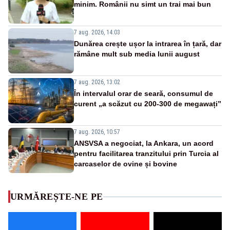
minim. Românii nu simt un trai mai bun
7 aug. 2026, 14:03
Dunărea crește ușor la intrarea în țară, dar
rămâne mult sub media lunii august
7 aug. 2026, 13:02
În intervalul orar de seară, consumul de
curent „a scăzut cu 200-300 de megawați”
7 aug. 2026, 10:57
ANSVSA a negociat, la Ankara, un acord
pentru facilitarea tranzitului prin Turcia al
carcaselor de ovine și bovine
URMĂREȘTE-NE PE