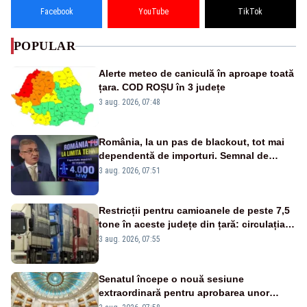
Facebook
YouTube
TikTok
POPULAR
Alerte meteo de caniculă în aproape toată
țara. COD ROȘU în 3 județe
3 aug. 2026, 07:48
România, la un pas de blackout, tot mai
dependentă de importuri. Semnal de
alarmă tras de un expert în energie
3 aug. 2026, 07:51
Restricții pentru camioanele de peste 7,5
tone în aceste județe din țară: circulația
este interzisă luni, între orele 12:00 și
3 aug. 2026, 07:55
20:00
Senatul începe o nouă sesiune
extraordinară pentru aprobarea unor
jaloane din PNRR