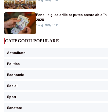
3 aug. 2026, 07:58
Pensiile și salariile ar putea crește abia în
2028
3 aug. 2026, 07:31
CATEGORII POPULARE
Actualitate
Politica
Economie
Social
Sport
Sanatate