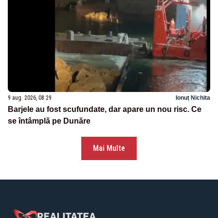
9 aug. 2026, 08:29
Ionuț Nichita
Barjele au fost scufundate, dar apare un nou risc. Ce
se întâmplă pe Dunăre
Mai Multe