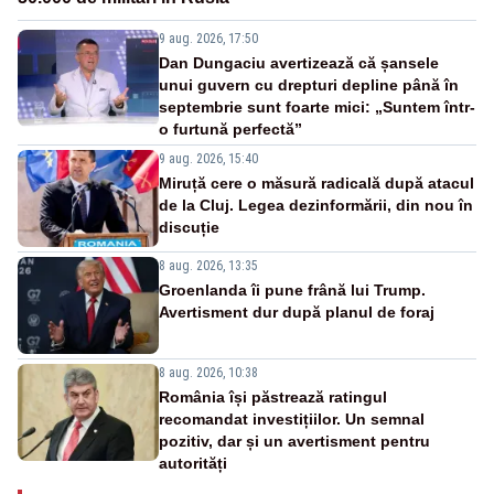
9 aug. 2026, 17:50
Dan Dungaciu avertizează că șansele
unui guvern cu drepturi depline până în
septembrie sunt foarte mici: „Suntem într-
o furtună perfectă”
9 aug. 2026, 15:40
Miruță cere o măsură radicală după atacul
de la Cluj. Legea dezinformării, din nou în
discuție
8 aug. 2026, 13:35
Groenlanda îi pune frână lui Trump.
Avertisment dur după planul de foraj
8 aug. 2026, 10:38
România își păstrează ratingul
recomandat investițiilor. Un semnal
pozitiv, dar și un avertisment pentru
autorități