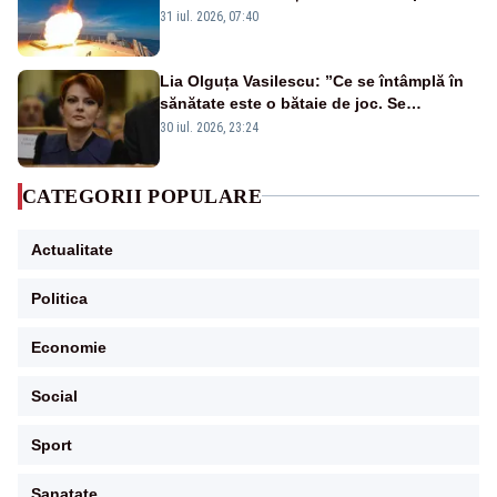
americană, distrusă de o rachetă
31 iul. 2026, 07:40
rusească
Lia Olguța Vasilescu: ”Ce se întâmplă în
sănătate este o bătaie de joc. Se
guvernează extraordinar de prost”
30 iul. 2026, 23:24
CATEGORII POPULARE
Actualitate
Politica
Economie
Social
Sport
Sanatate