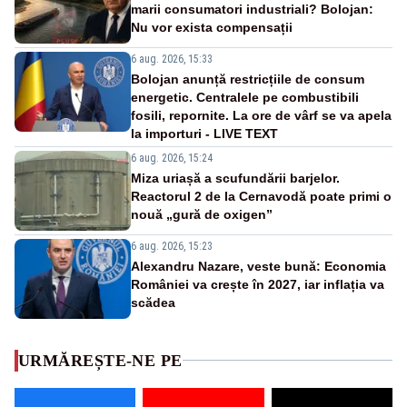
marii consumatori industriali? Bolojan:
Nu vor exista compensații
6 aug. 2026, 15:33
Bolojan anunță restricțiile de consum
energetic. Centralele pe combustibili
fosili, repornite. La ore de vârf se va apela
la importuri - LIVE TEXT
6 aug. 2026, 15:24
Miza uriașă a scufundării barjelor.
Reactorul 2 de la Cernavodă poate primi o
nouă „gură de oxigen”
6 aug. 2026, 15:23
Alexandru Nazare, veste bună: Economia
României va crește în 2027, iar inflația va
scădea
URMĂREȘTE-NE PE