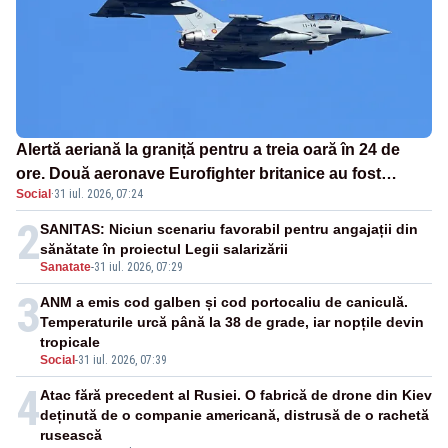
Alertă aeriană la graniță pentru a treia oară în 24 de
ore. Două aeronave Eurofighter britanice au fost
Social
·
31 iul. 2026, 07:24
ridicate de la sol
2
SANITAS: Niciun scenariu favorabil pentru angajații din
sănătate în proiectul Legii salarizării
Sanatate
-
31 iul. 2026, 07:29
3
ANM a emis cod galben și cod portocaliu de caniculă.
Temperaturile urcă până la 38 de grade, iar nopțile devin
tropicale
Social
-
31 iul. 2026, 07:39
4
Atac fără precedent al Rusiei. O fabrică de drone din Kiev
deținută de o companie americană, distrusă de o rachetă
rusească