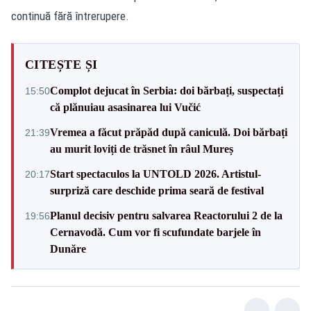
continuă fără întrerupere.
CITEȘTE ȘI
Complot dejucat în Serbia: doi bărbați, suspectați
15:50
că plănuiau asasinarea lui Vučić
Vremea a făcut prăpăd după caniculă. Doi bărbați
21:39
au murit loviți de trăsnet în râul Mureș
Start spectaculos la UNTOLD 2026. Artistul-
20:17
surpriză care deschide prima seară de festival
Planul decisiv pentru salvarea Reactorului 2 de la
19:56
Cernavodă. Cum vor fi scufundate barjele în
Dunăre