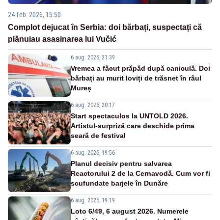
24 feb. 2026, 15:50
Complot dejucat în Serbia: doi bărbați, suspectați că
plănuiau asasinarea lui Vučić
6 aug. 2026, 21:39
Vremea a făcut prăpăd după caniculă. Doi
bărbați au murit loviți de trăsnet în râul
Mureș
6 aug. 2026, 20:17
Start spectaculos la UNTOLD 2026.
Artistul-surpriză care deschide prima
seară de festival
6 aug. 2026, 19:56
Planul decisiv pentru salvarea
Reactorului 2 de la Cernavodă. Cum vor fi
scufundate barjele în Dunăre
6 aug. 2026, 19:19
Loto 6/49, 6 august 2026. Numerele