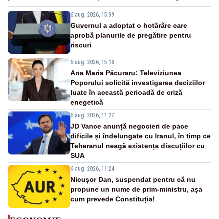
6 aug. 2026, 15:39
Guvernul a adoptat o hotărâre care
aprobă planurile de pregătire pentru
riscuri
6 aug. 2026, 15:18
Ana Maria Păcuraru: Televiziunea
Poporului solicită investigarea deciziilor
luate în această perioadă de criză
enegetică
6 aug. 2026, 11:27
JD Vance anunță negocieri de pace
dificile și îndelungate cu Iranul, în timp ce
Teheranul neagă existența discuțiilor cu
SUA
6 aug. 2026, 11:24
Nicușor Dan, suspendat pentru că nu
propune un nume de prim-ministru, așa
cum prevede Constituția!