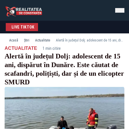
LIVE TIKTOK
Acasă
Știri
Actualitate
Alertă în județul Dolj: adolescent de 15 ani, dispărut în Dunăre. Este căutat de scafandri, polițiști, dar și de un elicopter SMURD
·
ACTUALITATE
1 min citire
Alertă în județul Dolj: adolescent de 15
ani, dispărut în Dunăre. Este căutat de
scafandri, polițiști, dar și de un elicopter
SMURD