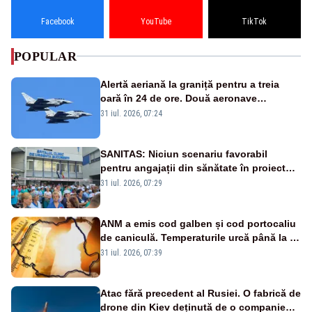
Facebook
YouTube
TikTok
POPULAR
Alertă aeriană la graniță pentru a treia
oară în 24 de ore. Două aeronave
Eurofighter britanice au fost ridicate de la
31 iul. 2026, 07:24
sol
SANITAS: Niciun scenariu favorabil
pentru angajații din sănătate în proiectul
Legii salarizării
31 iul. 2026, 07:29
ANM a emis cod galben și cod portocaliu
de caniculă. Temperaturile urcă până la 38
de grade, iar nopțile devin tropicale
31 iul. 2026, 07:39
Atac fără precedent al Rusiei. O fabrică de
drone din Kiev deținută de o companie