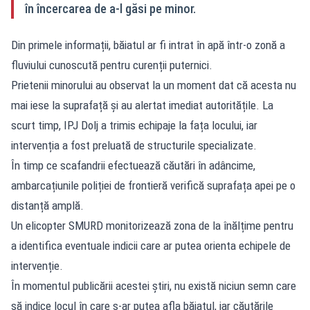
în încercarea de a-l găsi pe minor.
Din primele informații, băiatul ar fi intrat în apă într-o zonă a
fluviului cunoscută pentru curenții puternici.
Prietenii minorului au observat la un moment dat că acesta nu
mai iese la suprafață și au alertat imediat autoritățile. La
scurt timp, IPJ Dolj a trimis echipaje la fața locului, iar
intervenția a fost preluată de structurile specializate.
În timp ce scafandrii efectuează căutări în adâncime,
ambarcațiunile poliției de frontieră verifică suprafața apei pe o
distanță amplă.
Un elicopter SMURD monitorizează zona de la înălțime pentru
a identifica eventuale indicii care ar putea orienta echipele de
intervenție.
În momentul publicării acestei știri, nu există niciun semn care
să indice locul în care s-ar putea afla băiatul, iar căutările