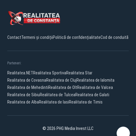
Contact
Termeni și condiții
Politică de confidențialitate
Cod de conduită
Parteneri:
Realitatea.NET
Realitatea Sportiva
Realitatea Star
Realitatea de Covasna
Realitatea de Cluj
Realitatea de Ialomita
Realitatea de Mehedinti
Realitatea de Olt
Realitatea de Valcea
Realitatea de Sibiu
Realitatea de Tulcea
Realitatea de Galati
Realitatea de Alba
Realitatea de Iasi
Realitatea de Timis
© 2026 PHG Media Invest LLC
Facebook
YouTube
TikTok