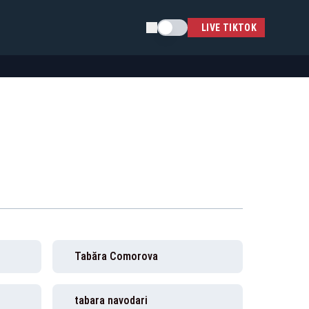
Schimba tema
LIVE TIKTOK
Tabăra Comorova
tabara navodari