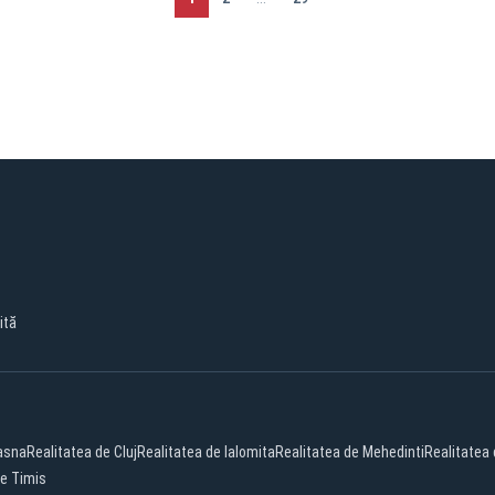
ită
asna
Realitatea de Cluj
Realitatea de Ialomita
Realitatea de Mehedinti
Realitatea 
de Timis