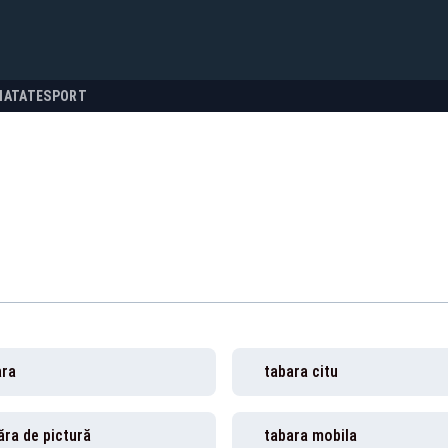
NATATE
SPORT
ara
tabara citu
ra de pictură
tabara mobila