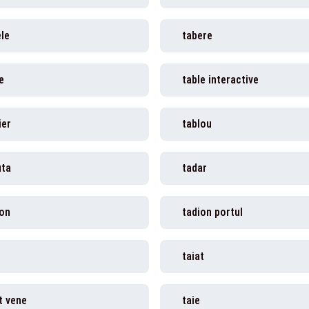
le
tabere
e
table interactive
ier
tablou
uta
tadar
ion
tadion portul
taiat
t vene
taie