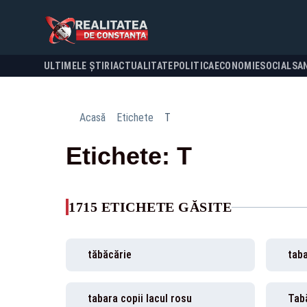
ULTIMELE ȘTIRI
ACTUALITATE
POLITICA
ECONOMIE
SOCIAL
SA
Acasă
Etichete
T
Etichete: T
1715 ETICHETE GĂSITE
tăbăcărie
tab
tabara copii lacul rosu
Tabă