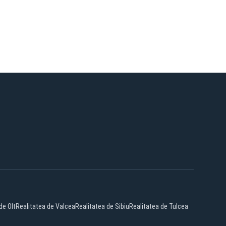
de Olt
Realitatea de Valcea
Realitatea de Sibiu
Realitatea de Tulcea