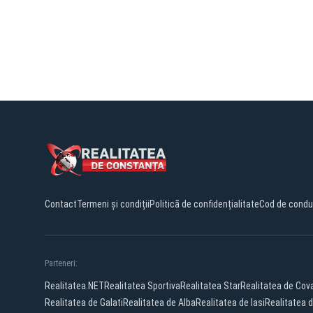
Contact
Termeni și condiții
Politică de confidențialitate
Cod de condu
Parteneri:
Realitatea.NET
Realitatea Sportiva
Realitatea Star
Realitatea de Cov
Realitatea de Galati
Realitatea de Alba
Realitatea de Iasi
Realitatea 