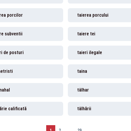
rea porcilor
taierea porcului
re subventii
taiere tei
ri de posturi
taieri ilegale
etristi
taina
mahal
tâlhar
ărie calificată
tâlhării
1
2
...
29