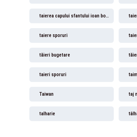
taierea capului sfantului ioan botezatorul
taie
taiere sporuri
taie
tăieri bugetare
tăie
taieri sporuri
taim
Taiwan
taj 
talharie
tâlh