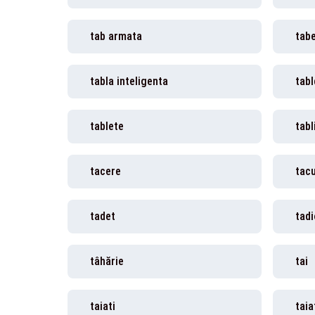
tab armata
tabe
tabla inteligenta
tabl
tablete
tabl
tacere
tac
tadet
tad
tâhărie
tai
taiati
taia