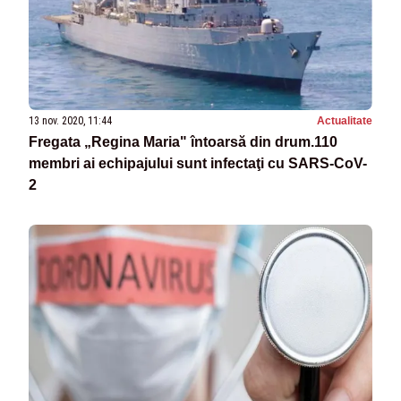
13 nov. 2020, 11:44
Actualitate
Fregata „Regina Maria" întoarsă din drum.110
membri ai echipajului sunt infectaţi cu SARS-CoV-
2