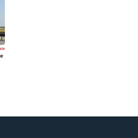
ate
le