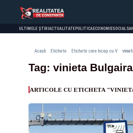
ULTIMELE ȘTIRI
ACTUALITATE
POLITICA
ECONOMIE
SOCIAL
SA
Acasă
Etichete
Etichete care încep cu V
viniet
Tag: vinieta Bulgaira
ARTICOLE CU ETICHETA "VINIET