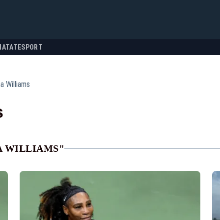
NATATE
SPORT
a Williams
s
A WILLIAMS"