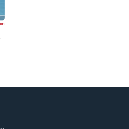
ort
ă