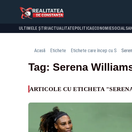
ULTIMELE ȘTIRI
ACTUALITATE
POLITICA
ECONOMIE
SOCIAL
SA
Acasă
Etichete
Etichete care încep cu S
Seren
Tag: Serena William
ARTICOLE CU ETICHETA "SEREN