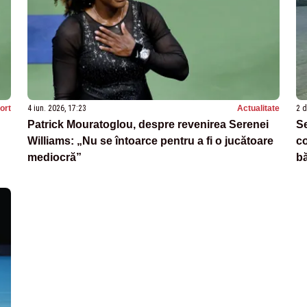
ort
4 iun. 2026, 17:23
Actualitate
2 d
Patrick Mouratoglou, despre revenirea Serenei
Se
Williams: „Nu se întoarce pentru a fi o jucătoare
co
mediocră”
b