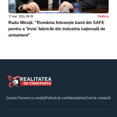
17 mar. 2026, 08:09
Politica
Radu Miruță: "România folosește banii din SAFE
pentru a 'învia' fabricile din industria națională de
armament"
Contact
Termeni și condiții
Politică de confidențialitate
Cod de conduită