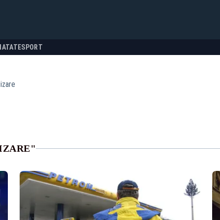
NATATE
SPORT
tizare
IZARE"