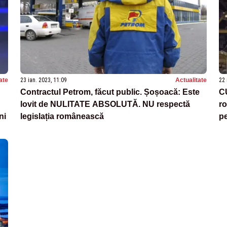
ate
23 ian. 2023, 11:09
Actualitate
22 
Contractul Petrom, făcut public. Șoșoacă: Este
C
lovit de NULITATE ABSOLUTĂ. NU respectă
ro
ni
legislația românească
pe
v