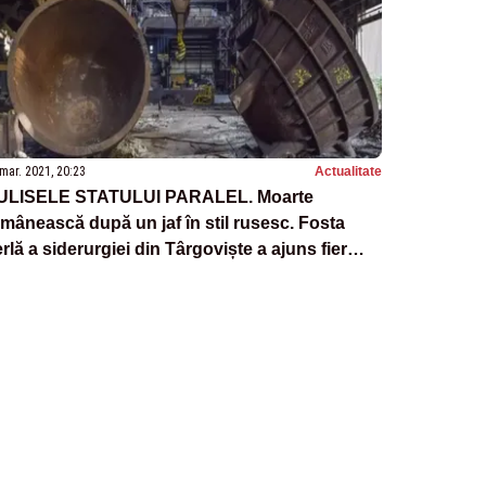
mar. 2021, 20:23
Actualitate
ULISELE STATULUI PARALEL. Moarte
mânească după un jaf în stil rusesc. Fosta
rlă a siderurgiei din Târgoviște a ajuns fier
echi