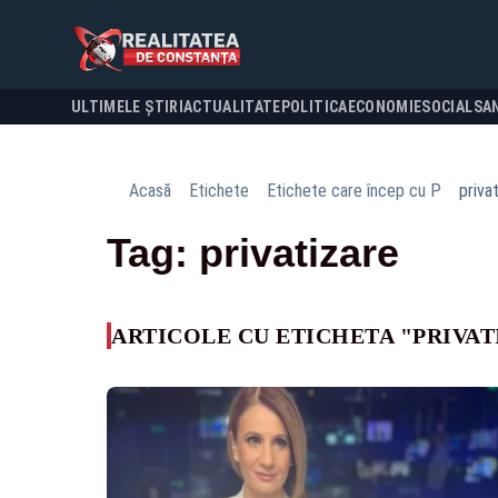
ULTIMELE ȘTIRI
ACTUALITATE
POLITICA
ECONOMIE
SOCIAL
SA
Acasă
Etichete
Etichete care încep cu P
priva
Tag: privatizare
ARTICOLE CU ETICHETA "PRIVAT