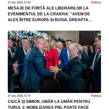
21 nov. 2024, 21:43
Politica
MESAJE DE FORȚĂ ALE LIBERARILOR LA
EVENIMENTUL DE LA CRAIOVA: ”AVEM DE
ALES ÎNTRE EUROPA ȘI RUSIA. DREAPTA
TREBUIE SĂ SE UNEASCĂ ÎN JURUL
PREȘEDINTELUI NICOLAE CIUCĂ ȘI AL PNL”
21 nov. 2024, 15:19
Politica
CIUCĂ ȘI SIMION, UMĂR LA UMĂR PENTRU
TURUL 2. MOBILIZAREA PNL POATE FACE