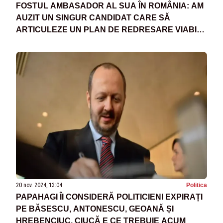
FOSTUL AMBASADOR AL SUA ÎN ROMÂNIA: AM
AUZIT UN SINGUR CANDIDAT CARE SĂ
ARTICULEZE UN PLAN DE REDRESARE VIABIL,
SERIOS ȘI CREDIBIL - NICOLAE CIUCĂ
20 nov. 2024, 13:04
Politica
PAPAHAGI ÎI CONSIDERĂ POLITICIENI EXPIRAȚI
PE BĂSESCU, ANTONESCU, GEOANĂ ȘI
HREBENCIUC. CIUCĂ E CE TREBUIE ACUM