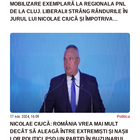
MOBILIZARE EXEMPLARĂ LA REGIONALA PNL
DE LA CLUJ. LIBERALII STRÂNG RÂNDURILE ÎN
JURUL LUI NICOLAE CIUCĂ ȘI ÎMPOTRIVA
BINOMULUI PSD-AUR
17 nov. 2024, 16:09
Politica
NICOLAE CIUCĂ: ROMÂNIA VREA MAI MULT
DECÂT SĂ ALEAGĂ ÎNTRE EXTREMIȘTI ȘI NAȘII
LOR POLITICI. PSD UN PARTID ÎN BUZUNARUL