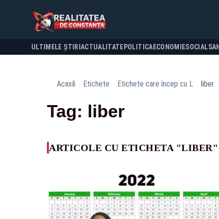
ULTIMELE ȘTIRI
ACTUALITATE
POLITICA
ECONOMIE
SOCIAL
SA
Acasă
Etichete
Etichete care încep cu L
liber
Tag: liber
ARTICOLE CU ETICHETA "LIBER"