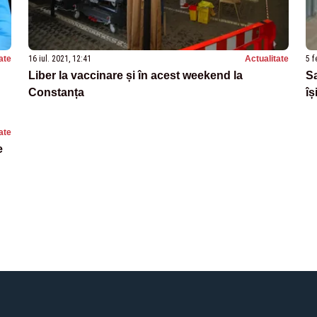
ate
16 iul. 2021, 12:41
Actualitate
5 f
Liber la vaccinare și în acest weekend la
Sa
Constanța
îș
ate
e