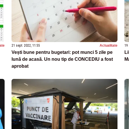
ate
21 sept. 2022, 11:55
Actualitate
19 
Vești bune pentru bugetari: pot munci 5 zile pe
Li
lună de acasă. Un nou tip de CONCEDIU a fost
M
aprobat