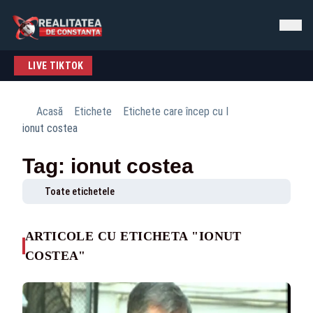
LIVE TIKTOK
Acasă
Etichete
Etichete care încep cu I
ionut costea
Tag: ionut costea
Toate etichetele
ARTICOLE CU ETICHETA "IONUT
COSTEA"