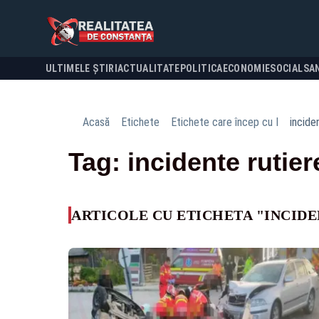
ULTIMELE ȘTIRI
ACTUALITATE
POLITICA
ECONOMIE
SOCIAL
SA
Acasă
Etichete
Etichete care încep cu I
incide
Tag: incidente rutier
ARTICOLE CU ETICHETA "INCIDE