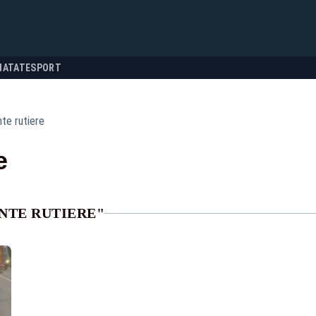
NATATE
SPORT
nte rutiere
e
NTE RUTIERE"