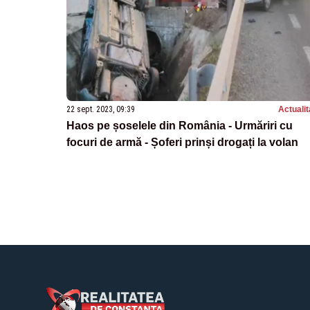
22 sept. 2023, 09:39
Actualit
Haos pe șoselele din România - Urmăriri cu
focuri de armă - Șoferi prinși drogați la volan