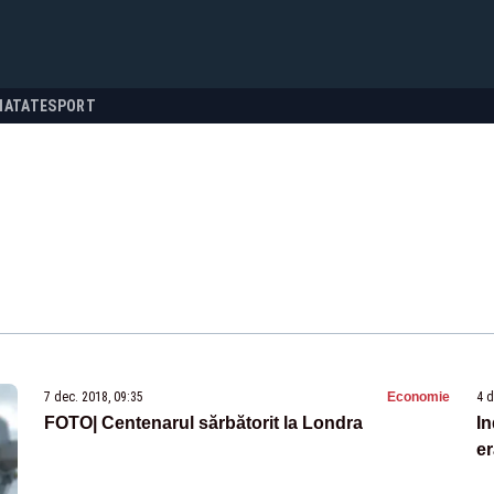
NATATE
SPORT
7 dec. 2018, 09:35
Economie
4 d
FOTO| Centenarul sărbătorit la Londra
In
e