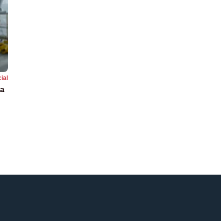
ial
la