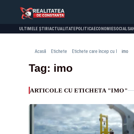
ULTIMELE ȘTIRI
ACTUALITATE
POLITICA
ECONOMIE
SOCIAL
SA
Acasă
Etichete
Etichete care încep cu I
imo
Tag: imo
ARTICOLE CU ETICHETA "IMO"