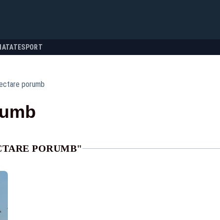
NATATE
SPORT
ectare porumb
rumb
ECTARE PORUMB"