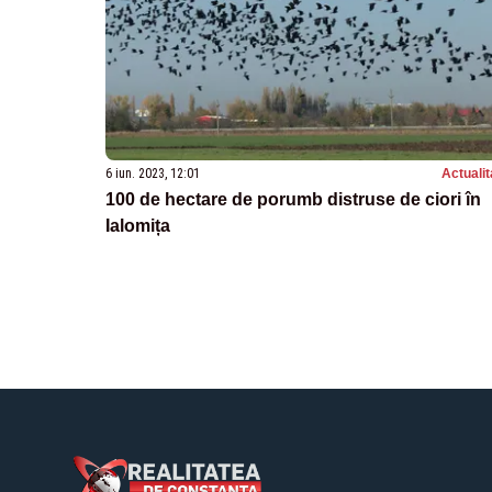
6 iun. 2023, 12:01
Actualit
100 de hectare de porumb distruse de ciori în
Ialomița