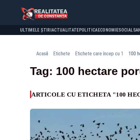
ULTIMELE ȘTIRI
ACTUALITATE
POLITICA
ECONOMIE
SOCIAL
SA
Acasă
Etichete
Etichete care încep cu 1
100 h
Tag: 100 hectare po
ARTICOLE CU ETICHETA "100 H